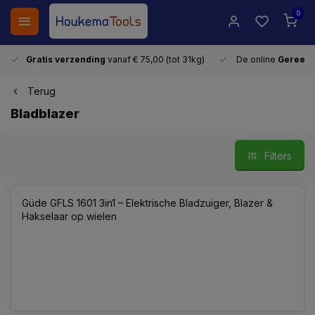
0
Gratis verzending
vanaf € 75,00 (tot 31kg)
De online
Gereeds
Terug
Bladblazer
Filters
Güde GFLS 1601 3in1 – Elektrische Bladzuiger, Blazer &
Hakselaar op wielen