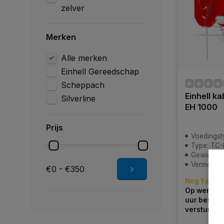
zelver
Merken
Alle merken
Einhell Gereedschap
Scheppach
Einhell ka
Silverline
EH 1000
Prijs
Voedingst
Type: TC-
Gewicht: 
Vermogen
€0 - €350
Nog 1 op v
Op werkdag
uur bestel
verstuurd