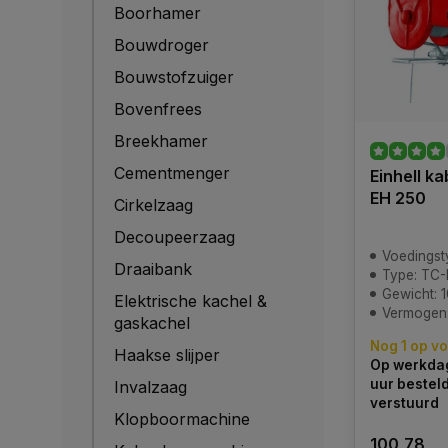
Boorhamer
Bouwdroger
Bouwstofzuiger
Bovenfrees
Breekhamer
Cementmenger
Einhell ka
EH 250
Cirkelzaag
Decoupeerzaag
Voedingst
Draaibank
Type: TC-
Gewicht: 1
Elektrische kachel &
Vermogen
gaskachel
Nog 1 op v
Haakse slijper
Op werkdag
uur bestel
Invalzaag
verstuurd
Klopboormachine
100,78