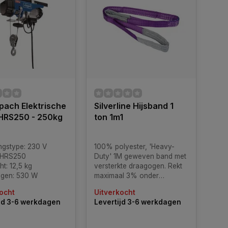
ach Elektrische
Silverline Hijsband 1
 HRS250 - 250kg
ton 1m1
ngstype: 230 V
100% polyester, 'Heavy-
 HRS250
Duty' 1M geweven band met
t: 12,5 kg
versterkte draagogen. Rekt
gen: 530 W
maximaal 3% onder
maximale last. Bestand tegen
ocht
Uitverkocht
olie, organische
jd 3-6 werkdagen
Levertijd 3-6 werkdagen
oplosmiddelen, alcohol,
zuren, water en zeewater.