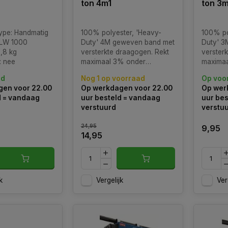
ton 4m1
ton 3m
ype: Handmatig
100% polyester, 'Heavy-
100% po
-LW 1000
Duty' 4M geweven band met
Duty' 3
,8 kg
versterkte draagogen. Rekt
verster
: nee
maximaal 3% onder
maxima
maximale last. Bestand tegen
maximal
ad
Nog 1 op voorraad
Op voo
olie, organische
olie, or
en voor 22.00
Op werkdagen voor 22.00
Op wer
oplosmiddelen, alcohol,
oplosmi
d = vandaag
uur besteld = vandaag
uur bes
zuren, water en zeewater.
zuren, 
verstuurd
verstu
24,95
9,95
14,95
k
Vergelijk
Ver