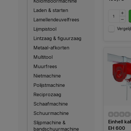
Kolomboormachine
Laden & starten
Lamellendeuvelfrees
Lijmpistool
Vergelij
Lintzaag & figuurzaag
Metaal-afkorten
Multitool
Muurfrees
Nietmachine
Polijstmachine
Reciprozaag
Schaafmachine
Schuurmachine
Einhell ka
Slijpmachine &
EH 600
bandschuurmachine