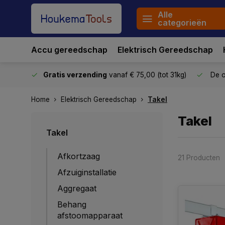
Alle
categorieën
Accu gereedschap
Elektrisch Gereedschap
stuurd
Gratis verzending
vanaf € 75,00 (tot 31kg)
De o
Home
Elektrisch Gereedschap
Takel
Takel
Takel
Afkortzaag
21 Producten
Afzuiginstallatie
Aggregaat
Behang
afstoomapparaat