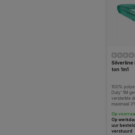
Silverline
ton 1m1
100% polyes
Duty' 1M g
versterkte 
maximaal 3
maximale la
Op voorra
olie, organi
Op werkdag
oplosmiddel
uur bestel
zuren, wate
verstuurd