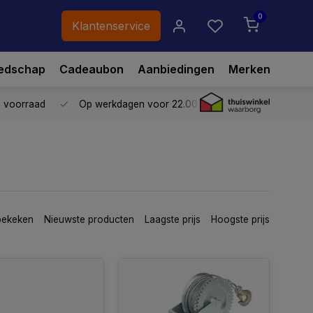
0
Klantenservice
edschap
Cadeaubon
Aanbiedingen
Merken
p voorraad
Op werkdagen voor 22.00 uur besteld,
vandaag ve
bekeken
Nieuwste producten
Laagste prijs
Hoogste prijs