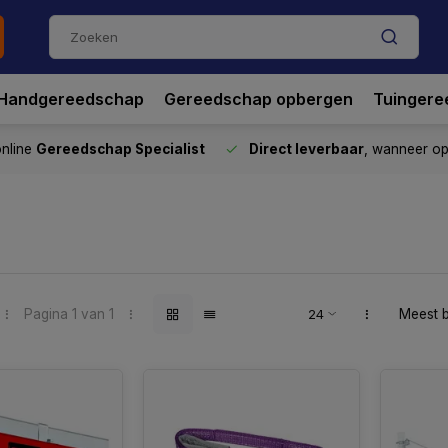
Handgereedschap
Gereedschap opbergen
Tuingere
nline
Gereedschap Specialist
Direct leverbaar
, wanneer o
Pagina 1 van 1
Meest 