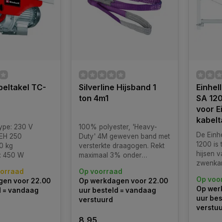
beltakel TC-
Silverline Hijsband 1
Einhel
ton 4m1
SA 120
voor E
kabelt
ype: 230 V
100% polyester, 'Heavy-
De Einh
EH 250
Duty' 4M geweven band met
1200 is 
0 kg
versterkte draagogen. Rekt
hijsen 
: 450 W
maximaal 3% onder
zwenkar
maximale last. Bestand tegen
oorraad
Op voorraad
de juist
olie, organische
Op voo
en voor 22.00
Op werkdagen voor 22.00
gedraai
oplosmiddelen, alcohol,
Op wer
d = vandaag
uur besteld = vandaag
stalen 
zuren, water en zeewater.
uur bes
verstuurd
bevesti
verstu
8,95