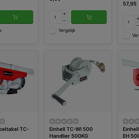
57,95
k
Vergelijk
Ver
beltakel TC-
Einhell TC-WI 500
Einhel
Handlier 500KG
EH 50