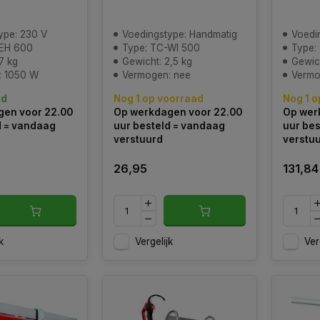
ype: 230 V
Voedingstype: Handmatig
Voedi
-EH 600
Type: TC-WI 500
Type:
7 kg
Gewicht: 2,5 kg
Gewich
: 1050 W
Vermogen: nee
Vermo
ad
Nog 1 op voorraad
Nog 1 o
en voor 22.00
Op werkdagen voor 22.00
Op wer
d = vandaag
uur besteld = vandaag
uur bes
verstuurd
verstu
26,95
131,84
k
Vergelijk
Ver