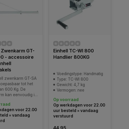
l Zwenkarm GT-
Einhell TC-WI 800
0 - accessoire
Handlier 800KG
inhell
akels
Voedingstype: Handmatig
ell zwenkarm GT-SA
Type: TC-WI 800
toepasbaar tot het
Gewicht: 4,7 kg
van 600 Kg. De
Vermogen: nee
m kan eenvoudig in
Op voorraad
e positie worden
rraad
Op werkdagen voor 22.00
d. Kan aan iedere
kdagen voor 22.00
uur besteld = vandaag
buis van 48 mm ø
teld = vandaag
verstuurd
gd worden.
urd
44,95