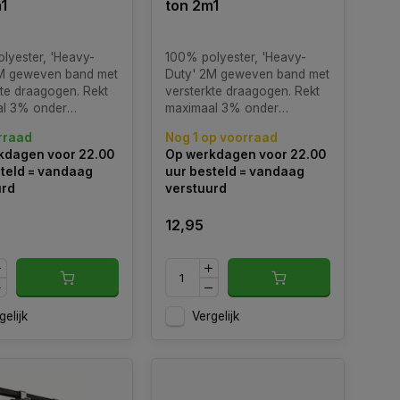
1
ton 2m1
lyester, 'Heavy-
100% polyester, 'Heavy-
M geweven band met
Duty' 2M geweven band met
kte draagogen. Rekt
versterkte draagogen. Rekt
al 3% onder
maximaal 3% onder
e last. Bestand tegen
maximale last. Bestand tegen
rraad
Nog 1 op voorraad
ganische
olie, organische
kdagen voor 22.00
Op werkdagen voor 22.00
ddelen, alcohol,
oplosmiddelen, alcohol,
teld = vandaag
uur besteld = vandaag
water en zeewater.
zuren, water en zeewater.
urd
verstuurd
12,95
gelijk
Vergelijk