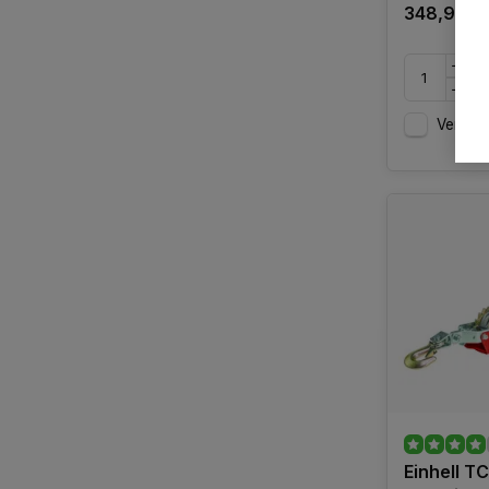
348,95
Vergelij
Einhell T