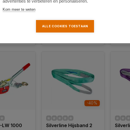
advertenties te verbeteren en personaliseren.
78,00
192,67
Kom meer te weten
ALLE COOKIES TOESTAAN
k
Ver
Vergelijk
-40%
C-LW 1000
Silverline Hijsband 2
Silverl