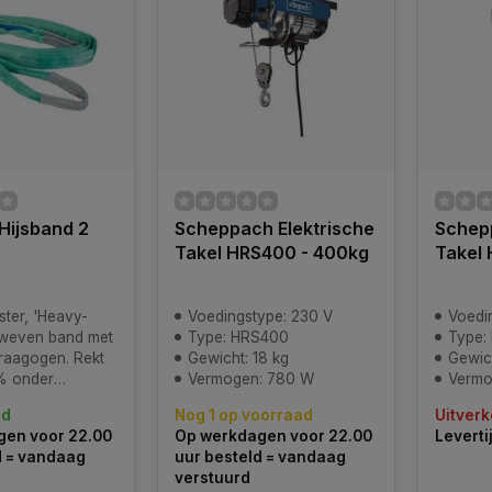
 Hijsband 2
Scheppach Elektrische
Schepp
Takel HRS400 - 400kg
Takel
ter, 'Heavy-
Voedingstype: 230 V
Voedi
eweven band met
Type: HRS400
Type:
draagogen. Rekt
Gewicht: 18 kg
Gewich
% onder
Vermogen: 780 W
Vermo
st. Bestand tegen
ad
Nog 1 op voorraad
Uitverk
sche
en voor 22.00
Op werkdagen voor 22.00
Leverti
en, alcohol,
d = vandaag
uur besteld = vandaag
r en zeewater.
verstuurd