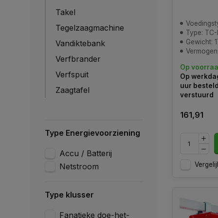
Takel
Voedingst
Tegelzaagmachine
Type: TC
Gewicht: 1
Vandiktebank
Vermogen
Verfbrander
Op voorra
Verfspuit
Op werkdag
uur bestel
Zaagtafel
verstuurd
161,91
Type Energievoorziening
Accu / Batterij
Vergelij
Netstroom
Type klusser
Fanatieke doe-het-