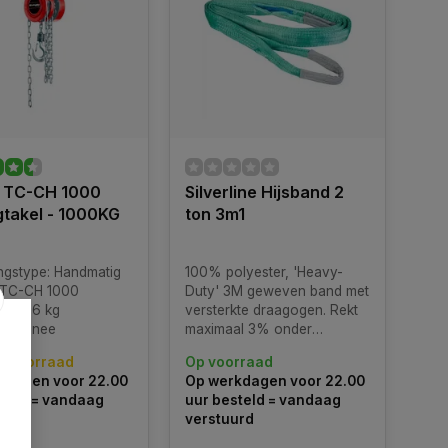
l TC-CH 1000
Silverline Hijsband 2
gtakel - 1000KG
ton 3m1
ngstype: Handmatig
100% polyester, 'Heavy-
 TC-CH 1000
Duty' 3M geweven band met
t: 8,6 kg
versterkte draagogen. Rekt
gen: nee
maximaal 3% onder
maximale last. Bestand tegen
p voorraad
Op voorraad
olie, organische
kdagen voor 22.00
Op werkdagen voor 22.00
oplosmiddelen, alcohol,
teld = vandaag
uur besteld = vandaag
zuren, water en zeewater.
urd
verstuurd