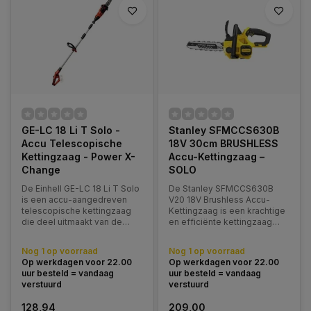
GE-LC 18 Li T Solo -
Stanley SFMCCS630B
Accu Telescopische
18V 30cm BRUSHLESS
Kettingzaag - Power X-
Accu-Kettingzaag –
Change
SOLO
De Einhell GE-LC 18 Li T Solo
De Stanley SFMCCS630B
is een accu-aangedreven
V20 18V Brushless Accu-
telescopische kettingzaag
Kettingzaag is een krachtige
die deel uitmaakt van de
en efficiënte kettingzaag
Power X-Change productlijn.
voor het zagen en snoeien
van takken, struiken en klein
Nog 1 op voorraad
Nog 1 op voorraad
hout in de tuin. Dankzij de
Op werkdagen voor 22.00
Op werkdagen voor 22.00
combinatie van een 30 cm
uur besteld = vandaag
uur besteld = vandaag
zwaardlengte
verstuurd
verstuurd
128,94
209,00