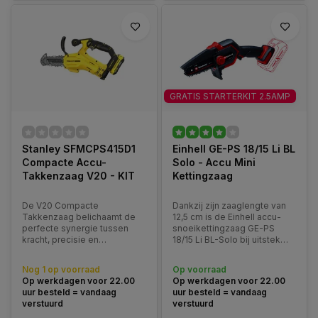
GRATIS STARTERKIT 2.5AMP
Stanley SFMCPS415D1
Einhell GE-PS 18/15 Li BL
Compacte Accu-
Solo - Accu Mini
Takkenzaag V20 - KIT
Kettingzaag
De V20 Compacte
Dankzij zijn zaaglengte van
Takkenzaag belichaamt de
12,5 cm is de Einhell accu-
perfecte synergie tussen
snoeikettingzaag GE-PS
kracht, precisie en
18/15 Li BL-Solo bij uitstek
gebruiksgemak, waardoor
geschikt voor het zagen &
het een onmisbaar
snoeien van bomen en
Nog 1 op voorraad
Op voorraad
gereedschap is voor
struiken.
Op werkdagen voor 22.00
Op werkdagen voor 22.00
professionele gebruikers in
uur besteld = vandaag
uur besteld = vandaag
de tuin- en
verstuurd
verstuurd
landschapsindustrie.