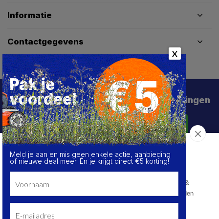
Informatie
Contactgegevens
X
Schrijf je in voor de beste deals en kortingen
Abonneer
Meld je aan en mis geen enkele actie, aanbieding
Over de cookies op deze website
of nieuwe deal meer. Én je krijgt direct €5 korting!
We maken gebruik van cookies om gegevens m.b.t. de
prestaties en het gebruik van deze website te verzamelen &
analyseren, om sociale netwerkfunctionaliteiten aan te bieden
en onze content & advertenties te verbeteren en
personaliseren.
© HoukemaTools