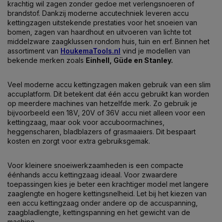
krachtig wil zagen zonder gedoe met verlengsnoeren of
brandstof. Dankzij moderne accutechniek leveren accu
kettingzagen uitstekende prestaties voor het snoeien van
bomen, zagen van haardhout en uitvoeren van lichte tot
middelzware zaagklussen rondom huis, tuin en erf. Binnen het
assortiment van
HoukemaTools.nl
vind je modellen van
bekende merken zoals
Einhell
,
Güde
en
Stanley
.
Veel moderne accu kettingzagen maken gebruik van een slim
accuplatform. Dit betekent dat één accu gebruikt kan worden
op meerdere machines van hetzelfde merk. Zo gebruik je
bijvoorbeeld een 18V, 20V of 36V accu niet alleen voor een
kettingzaag, maar ook voor accuboormachines,
heggenscharen, bladblazers of grasmaaiers. Dit bespaart
kosten en zorgt voor extra gebruiksgemak.
Voor kleinere snoeiwerkzaamheden is een compacte
éénhands accu kettingzaag ideaal. Voor zwaardere
toepassingen kies je beter een krachtiger model met langere
zaaglengte en hogere kettingsnelheid. Let bij het kiezen van
een accu kettingzaag onder andere op de accuspanning,
zaagbladlengte, kettingspanning en het gewicht van de
machine.