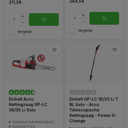
284,58
211,38
Vergelijk
Vergelijk
Einhell Accu
Einhell GP-LC 18/20 Li T
Kettingzaag GP-LC
BL Solo - Accu
36/35 Li Solo
Telescopische
Kettingzaag - Power X-
Change
Onbelast toerental (tpm): 8200 min^-1
Gewicht: 5 kg