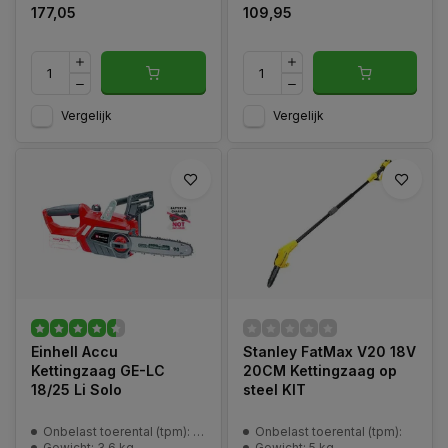
177,05
109,95
Vergelijk
Vergelijk
Einhell Accu
Stanley FatMax V20 18V
Kettingzaag GE-LC
20CM Kettingzaag op
18/25 Li Solo
steel KIT
Onbelast toerental (tpm): 2400 min^-1
Onbelast toerental (tpm):
Gewicht: 3,6 kg
Gewicht: 5 kg