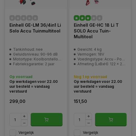
Einhell GE-LM 36/4in1 Li
Einhell GE-HC 18 Li T
Solo Accu Tuinmultitool
SOLO Accu Tuin-
Multitool
Tankinhoud: nee
Gewicht: 4 kg
Geluidsniveau: 90-96 dB
Vermogen: 18V
Motortype: Koolborstelloos
Voedingstype: Accu - Power-X-Change
Fabrieksgarantie: 2 jaar
Afmeting (LxBxH): 122 x 21 x 12 cm (verpakking)
Op voorraad
Nog 1 op voorraad
Op werkdagen voor 22.00
Op werkdagen voor 22.00
uur besteld = vandaag
uur besteld = vandaag
verstuurd
verstuurd
299,00
151,50
Vergelijk
Vergelijk