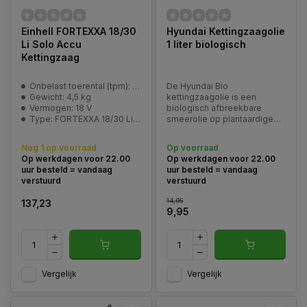
Einhell FORTEXXA 18/30
Hyundai Kettingzaagolie
Li Solo Accu
1 liter biologisch
Kettingzaag
Onbelast toerental (tpm): Stand 1: 3500 min^-1 & Stand 2: 4500 min^-1
De Hyundai Bio
Gewicht: 4,5 kg
kettingzaagolie is een
Vermogen: 18 V
biologisch afbreekbare
Type: FORTEXXA 18/30 Li Solo
smeerolie op plantaardige
basis, ontwikkeld voor het
betrouwbaar smeren van
Nog 1 op voorraad
Op voorraad
kettingen en zaagbladen van
Op werkdagen voor 22.00
Op werkdagen voor 22.00
kettingzagen.
uur besteld = vandaag
uur besteld = vandaag
verstuurd
verstuurd
14,95
137,23
9,95
Vergelijk
Vergelijk