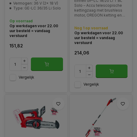
Einhell GP-LC 18/20 Li T BL
Vermogen: 36 V (2x 18 V)
Solo – Accu telescopische
Type: GE-LC 36/35 Li Solo
kettingzaag met brushless
motor, OREGON ketting en
telescoopsteel tot 2,5 m.
Op voorraad
Ideaal voor het snoeien van
Op werkdagen voor 22.00
Nog 1 op voorraad
hoge takken.
uur besteld = vandaag
Op werkdagen voor 22.00
verstuurd
uur besteld = vandaag
verstuurd
151,82
214,06
Vergelijk
Vergelijk