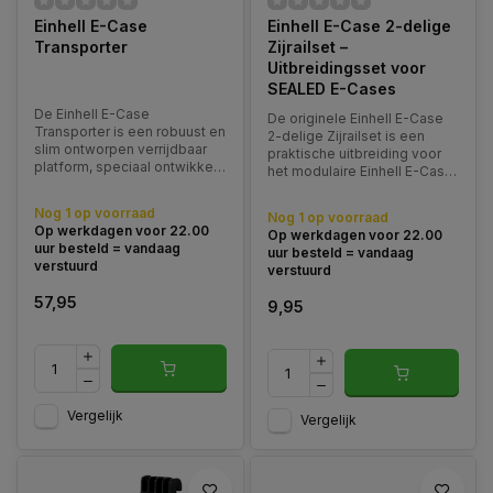
Einhell E-Case
Einhell E-Case 2-delige
Transporter
Zijrailset –
Uitbreidingsset voor
SEALED E-Cases
De Einhell E-Case
De originele Einhell E-Case
Transporter is een robuust en
2-delige Zijrailset is een
slim ontworpen verrijdbaar
praktische uitbreiding voor
platform, speciaal ontwikkeld
het modulaire Einhell E-Case
als onderdeel van het
systeem.
modulaire E-Case systeem
Nog 1 op voorraad
Nog 1 op voorraad
van Einhell.
Op werkdagen voor 22.00
Op werkdagen voor 22.00
uur besteld = vandaag
uur besteld = vandaag
verstuurd
verstuurd
57,95
9,95
Vergelijk
Vergelijk