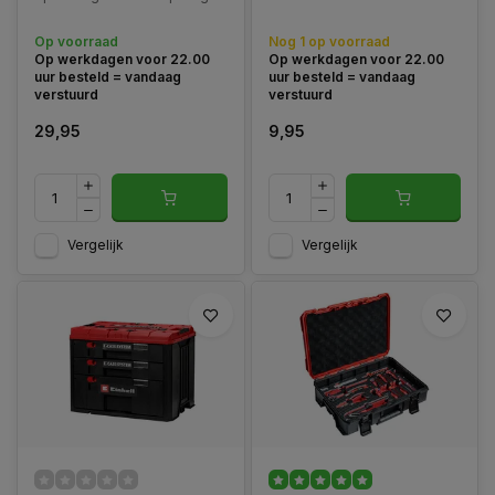
en vervoeren van
systeem.
gereedschap, accessoires
Op voorraad
Nog 1 op voorraad
en andere benodigdheden.
Op werkdagen voor 22.00
Op werkdagen voor 22.00
uur besteld = vandaag
uur besteld = vandaag
verstuurd
verstuurd
29,95
9,95
Vergelijk
Vergelijk