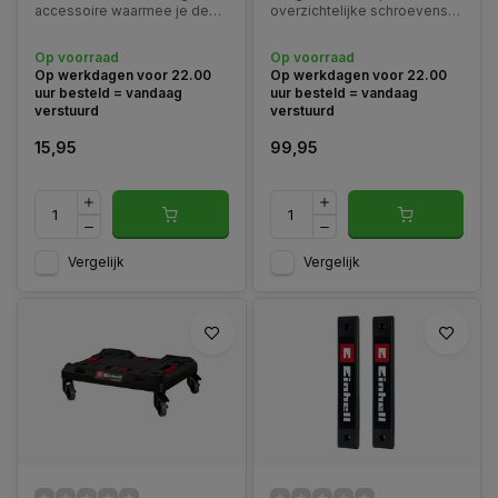
accessoire waarmee je de
overzichtelijke schroevenset
Einhell TE-COL 18/27 Li accu
voor de professionele
koelbox veilig kunt koppelen
vakman en de veeleisende
Op voorraad
Op voorraad
aan het modulaire Einhell E-
doe-het-zelver.
Op werkdagen voor 22.00
Op werkdagen voor 22.00
Case systeem.
uur besteld = vandaag
uur besteld = vandaag
verstuurd
verstuurd
15,95
99,95
Vergelijk
Vergelijk