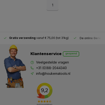
1
Gratis verzending
vanaf € 75,00 (tot 31kg)
De online
Gereeds
Klantenservice
geopend
Veelgestelde vragen
+31 (0)88-2044340
info@houkematools.nl