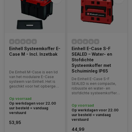
Einhell Systeemkoffer E-
Einhell E-Case S-F
Case M - Incl. Inzetbak
SEALED – Water- en
Stofdichte
Systeemkoffer met
Schuiminleg IP65
De Einhell M-Case is een lid
van het modulaire E-Case
De Einhell E-Case S-F
systeem van Einhell. Het is
SEALED is een compacte,
geschikt voor het opbergen
robuuste en water- en
en vervoeren van
stofdichte systeemkoffer
gereedschap en
die onderdeel uitmaakt van
Op voorraad
accessoires. Het
het modulaire Einhell E-Case
Op werkdagen voor 22.00
vergrendelingssysteem
Op voorraad
opbergsysteem.
uur besteld = vandaag
zorgt voor de verbinding van
Op werkdagen voor 22.00
verstuurd
gestapelde koffers, dit
uur besteld = vandaag
maakt transport en ops
verstuurd
53,95
44,99