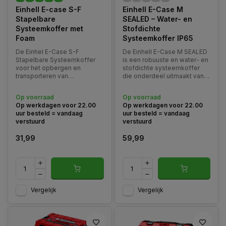
Einhell E-case S-F
Einhell E-Case M
Stapelbare
SEALED – Water- en
Systeemkoffer met
Stofdichte
Foam
Systeemkoffer IP65
De Einhel E-Case S-F
De Einhell E-Case M SEALED
Stapelbare Systeemkoffer
is een robuuste en water- en
voor het opbergen en
stofdichte systeemkoffer
transporteren van
die onderdeel uitmaakt van
verschillende
het modulaire Einhell E-Case
gereedschappen en
opbergsysteem.
Op voorraad
Op voorraad
accessoires. De koffer wordt
Op werkdagen voor 22.00
Op werkdagen voor 22.00
geleverd met foam aan de
uur besteld = vandaag
uur besteld = vandaag
binnenzijde van de koffer.
verstuurd
verstuurd
31,99
59,99
Vergelijk
Vergelijk