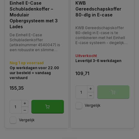
Einhell E-Case
KWB
Schubladenkoffer –
Gereedschapskoffer
Modulair
80-dlg in E-case
Opbergsysteem met 3
Lades
KWB Gereedschapskoffer
80-delig in E-case is te
De Einhell E-Case
combineren met het Einhell
Schubladenkoffer
E-case systeem - degelijke
(artikelnummer 4540047) is
gereedschapset met de
een robuuste en slimme
belangrijkste
opbergoplossing binnen het
Uitverkocht
gereedschappen voor
modulaire E-Case systeem.
Levertijd 3-6 werkdagen
dagelijks dagelijks gebruik
Nog 1 op voorraad
van goede KWB kwaliteit.
Op werkdagen voor 22.00
uur besteld = vandaag
109,71
verstuurd
155,35
Vergelijk
Vergelijk