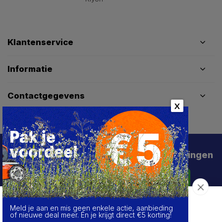
Klantenservice
Informatie
Contactgegevens
X
Schrijf je in voor de beste deals en kortingen
Abonneer
Meld je aan en mis geen enkele actie, aanbieding
Over de cookies op deze website
of nieuwe deal meer. Én je krijgt direct €5 korting!