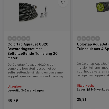
Colortap AquaJet 6020
Colortap AquaJet
Bewateringsset met
Tuinspuit met 4 S
Zelfuitzettende Tuinslang 20
meter
De Colortap AquaJet 4
De Colortap AquaJet 6020 is een
metalen tuinspuit met
complete bewateringsset met een
voor het bewateren va
zelfuitzettende tuinslang en duurzame
reinigen van oppervl
koppelingen van verchroomd messing.
en voertuigen.
Uitverkocht
Uitverkocht
Levertijd 3-6 werkda
Levertijd 3-6 werkdagen
25,81
46,79