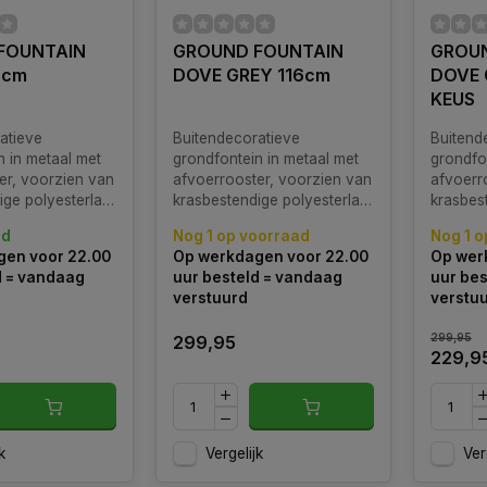
FOUNTAIN
GROUND FOUNTAIN
GROU
6cm
DOVE GREY 116cm
DOVE 
KEUS
atieve
Buitendecoratieve
Buitend
n in metaal met
grondfontein in metaal met
grondfo
er, voorzien van
afvoerrooster, voorzien van
afvoerr
ige polyesterlak,
krasbestendige polyesterlak,
krasbes
t gekleurde
compleet met gekleurde
complee
ad
Nog 1 op voorraad
Nog 1 o
an, bijpassende
messing kraan, bijpassende
messing
en voor 22.00
Op werkdagen voor 22.00
Op wer
ot met
aluminium pot met
alumini
d = vandaag
uur besteld = vandaag
uur bes
ng en
ondersteuning en
onderst
verstuurd
verstu
.
slanghouder.
slangho
299,95
299,95
229,9
k
Vergelijk
Ver