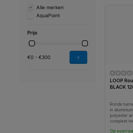
Alle merken
AquaPoint
Prijs
€0 - €300
LOOP Ro
BLACK 1
Ronde tuinw
in aluminium
polyester an
compleet me
roestvrijsta
Op voorra
Verkrijgbaar