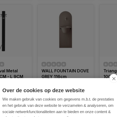
al Metal
WALL FOUNTAIN DOVE
Triang
0CM - L 9CM
GREY 116cm
100CM
Over de cookies op deze website
aterafvoerpaal
Buitendecoratieve
Driehoe
 gelakt met
grondfontein in metaal met
tuinwat
We maken gebruik van cookies om gegevens m.b.t. de prestaties
tikrasverf,
afvoerrooster, voorzien van
alumini
en het gebruik van deze website te verzamelen & analyseren, om
t twee kranen
krasbestendige polyesterlak,
polyeste
stalen
sociale netwerkfunctionaliteiten aan te bieden en onze content &
compleet met gekleurde
complee
ad
Op voorraad
Op voo
 Verkrijgbaar in
messing kraan, bijpassende
roestvri