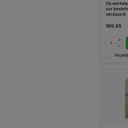
Op werkdag
kleuren.
uur bestel
verstuurd
169,95
Vergelij