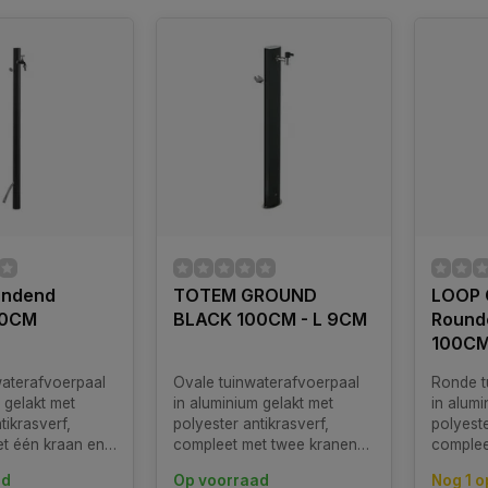
undend
TOTEM GROUND
LOOP
20CM
BLACK 100CM - L 9CM
Round
100CM
aterafvoerpaal
Ovale tuinwaterafvoerpaal
Ronde t
 gelakt met
in aluminium gelakt met
in alumi
tikrasverf,
polyester antikrasverf,
polyeste
t één kraan en
compleet met twee kranen
complee
len slanghanger.
en roestvrijstalen
roestvri
ad
Op voorraad
Nog 1 o
 in diverse
slanghanger. Verkrijgbaar in
Verkrijg