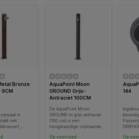
Metal Bronze
AquaPoint Moon
AquaP
L 9CM
GROUND Grijs-
144
Antraciet 100CM
De AquaPoint Moon
Ingebou
voerpaal in
GROUND in grijs-antraciet
bevesti
elakt met
(100 cm) is een
Passend
tikrasverf,
hoogwaardige vrijstaande
DRIEHO
t een kraan en
waterzuil voor tuin en terras.
STEELO,
ad
Op voorraad
Op voo
len slanghanger.
Dit model combineert een
TOTEM,