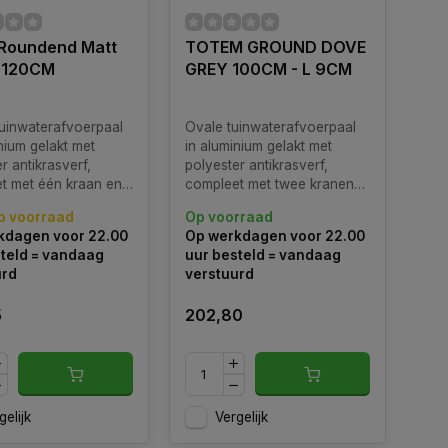
Roundend Matt
TOTEM GROUND DOVE
 120CM
GREY 100CM - L 9CM
uinwaterafvoerpaal
Ovale tuinwaterafvoerpaal
nium gelakt met
in aluminium gelakt met
r antikrasverf,
polyester antikrasverf,
t met één kraan en
compleet met twee kranen
jstalen slanghanger.
en roestvrijstalen
p voorraad
Op voorraad
baar in diverse
slanghanger. Verkrijgbaar in
kdagen voor 22.00
Op werkdagen voor 22.00
diverse kleuren. Geschikt
teld = vandaag
uur besteld = vandaag
voor Bovengrondse
urd
verstuurd
montage.
5
202,80
gelijk
Vergelijk