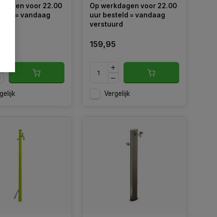
kdagen voor 22.00
Op werkdagen voor 22.00
t voor
slanghanger. Verkrijgbaar in
teld = vandaag
uur besteld = vandaag
rondse montage.
diverse kleuren.
urd
verstuurd
5
159,95
gelijk
Vergelijk