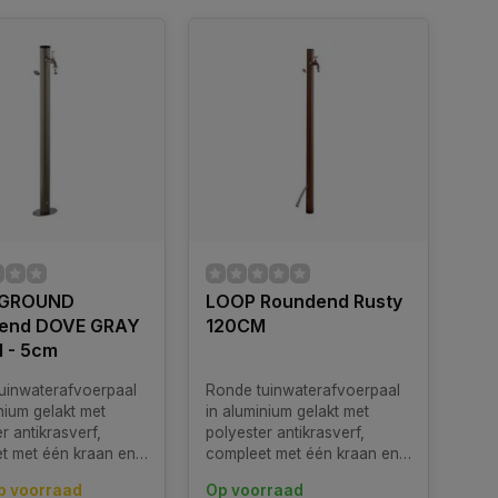
 GROUND
LOOP Roundend Rusty
end DOVE GRAY
120CM
 - 5cm
uinwaterafvoerpaal
Ronde tuinwaterafvoerpaal
nium gelakt met
in aluminium gelakt met
r antikrasverf,
polyester antikrasverf,
t met één kraan en
compleet met één kraan en
jstalen slanghanger.
roestvrijstalen slanghanger.
p voorraad
Op voorraad
baar in diverse
Verkrijgbaar in diverse