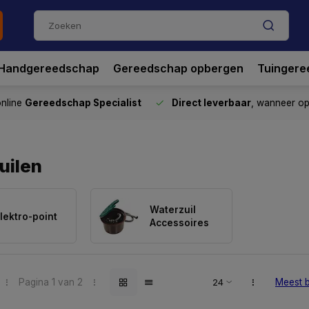
Handgereedschap
Gereedschap opbergen
Tuingere
nline
Gereedschap Specialist
Direct leverbaar
, wanneer o
uilen
Waterzuil
lektro-point
Accessoires
Pagina 1 van 2
Meest 