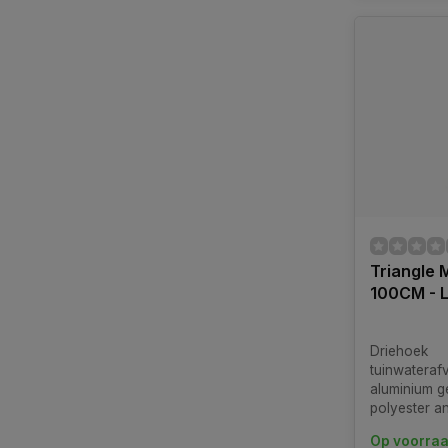
Triangle 
100CM - 
Driehoek
tuinwateraf
aluminium g
polyester an
compleet me
Op voorra
roestvrijsta