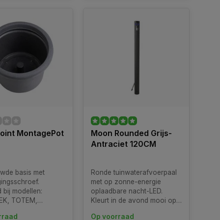
oint MontagePot
Moon Rounded Grijs-
Antraciet 120CM
wde basis met
Ronde tuinwaterafvoerpaal
gingsschroef.
met op zonne-energie
 bij modellen:
oplaadbare nacht-LED.
EK, TOTEM,
Kleurt in de avond mooi op
 LOOP / TRIANGLE,
voor een chique uitstraling.
rraad
Op voorraad
 STEELO, LOOP.
In aluminium gelakt met