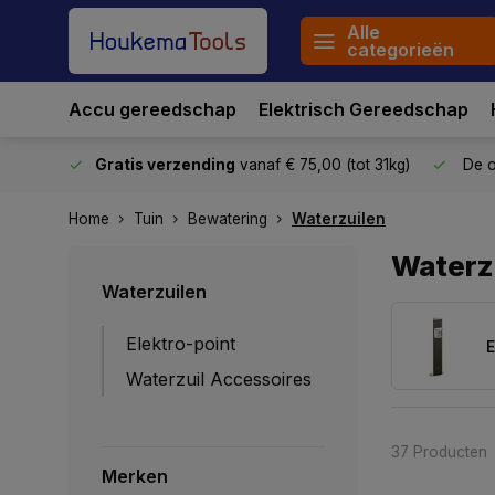
Alle
categorieën
Accu gereedschap
Elektrisch Gereedschap
stuurd
Gratis verzending
vanaf € 75,00 (tot 31kg)
De o
Home
Tuin
Bewatering
Waterzuilen
Waterz
Waterzuilen
Elektro-point
E
Waterzuil Accessoires
37 Producten
Merken