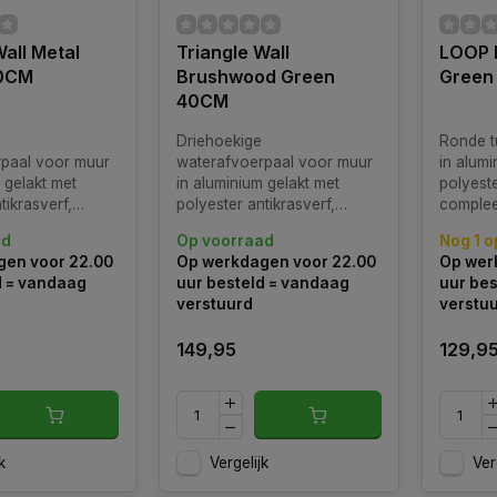
Wall Metal
Triangle Wall
LOOP 
40CM
Brushwood Green
Green
40CM
Driehoekige
Ronde t
paal voor muur
waterafvoerpaal voor muur
in alumi
 gelakt met
in aluminium gelakt met
polyeste
tikrasverf,
polyester antikrasverf,
complee
t twee kranen
compleet met twee kranen
roestvri
ad
Op voorraad
Nog 1 o
stalen
en roestvrijstalen
Verkrijg
en voor 22.00
Op werkdagen voor 22.00
Op wer
 Verkrijgbaar in
slanghanger. Verkrijgbaar in
kleuren.
d = vandaag
uur besteld = vandaag
uur bes
ren.
diverse kleuren.
verstuurd
verstu
149,95
129,9
k
Vergelijk
Ver