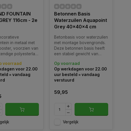
ND FOUNTAIN
Betonnen Basis
GREY 116cm - 2e
Waterzuilen Aquapoint
Grey 40x40x4 cm
ecoratieve
Betonbasis voor waterzuilen
ntein in metaal met
met montage bovengronds.
ooster, voorzien van
Deze betonnen basis heeft
tendige polyesterlak,
een stabiel gewicht van
t met gekleurde
14kg.
p voorraad
Op voorraad
 kraan, bijpassende
kdagen voor 22.00
Op werkdagen voor 22.00
um pot met
teld = vandaag
uur besteld = vandaag
euning en
urd
verstuurd
uder.
59,95
5
gelijk
Vergelijk