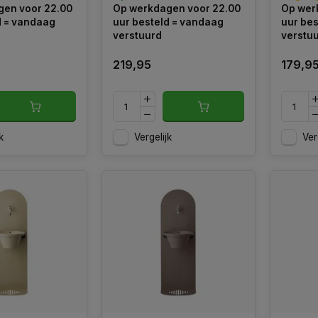
en voor 22.00
Op werkdagen voor 22.00
Op wer
diverse kleuren. Geschikt
kleuren
d = vandaag
uur besteld = vandaag
uur bes
voor Bovengrondse
bovengr
verstuurd
verstu
montage.
219,95
179,9
k
Vergelijk
Ver