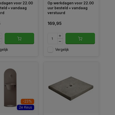
kdagen voor 22.00
Op werkdagen voor 22.00
. Voor montage
kleuren.
teld = vandaag
uur besteld = vandaag
onds.
urd
verstuurd
5
169,95
gelijk
Vergelijk
-23%
2e Keus