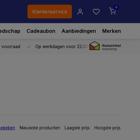
0
Klantenservice
edschap
Cadeaubon
Aanbiedingen
Merken
p voorraad
Op werkdagen voor 22.00 uur besteld,
vandaag ve
bekeken
Nieuwste producten
Laagste prijs
Hoogste prijs