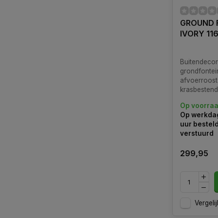
GROUND 
IVORY 11
Buitendecor
grondfontei
afvoerroost
krasbestend
compleet me
Op voorra
messing kra
Op werkdag
aluminium p
uur bestel
ondersteuni
verstuurd
slanghouder
299,95
Vergelij