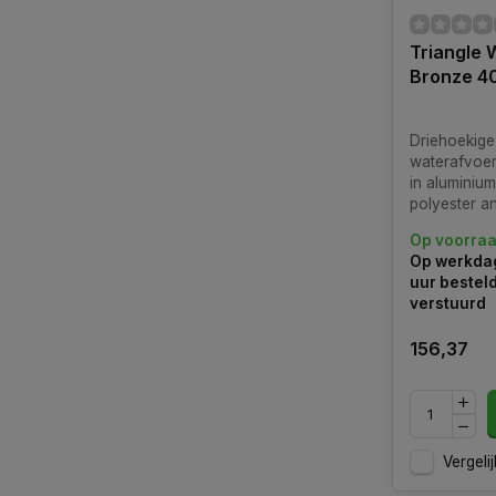
Triangle 
Bronze 
Driehoekige
waterafvoer
in aluminium
polyester an
compleet me
Op voorra
en roestvrij
Op werkdag
slanghanger.
uur bestel
diverse kleu
verstuurd
156,37
Vergelij