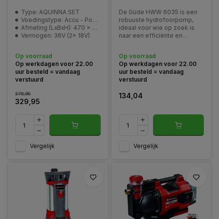
Type: AQUINNA SET
De Güde HWW 6035 is een
Voedingstype: Accu - Power-X-Change
robuuste hydrofoorpomp,
Afmeting (LxBxH): 470 x 282 x 287 mm
ideaal voor wie op zoek is
Vermogen: 36V (2x 18V)
naar een efficiënte en
automatische
watervoorziening. Dankzij de
Op voorraad
Op voorraad
krachtige 600 W motor en
Op werkdagen voor 22.00
Op werkdagen voor 22.00
het stevige pomphuis van
uur besteld = vandaag
uur besteld = vandaag
slagvast kunststof levert
verstuurd
verstuurd
deze pomp betrouwbare
prestaties voor h
379,95
134,04
329,95
Vergelijk
Vergelijk