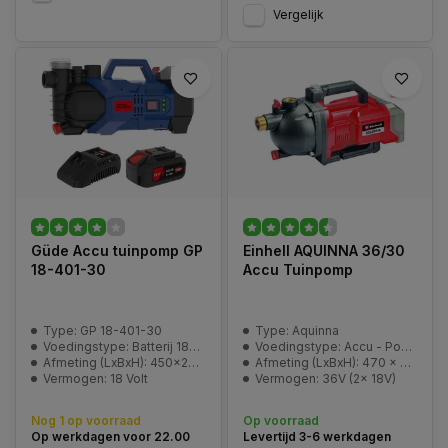
Vergelijk
Güde Accu tuinpomp GP
Einhell AQUINNA 36/30
18-401-30
Accu Tuinpomp
Type: GP 18-401-30
Type: Aquinna
Voedingstype: Batterij 18V E³
Voedingstype: Accu - Power-X-Change
Afmeting (LxBxH): 450x230x300 mm (verpakking)
Afmeting (LxBxH): 470 x 282 x 287 mm
Vermogen: 18 Volt
Vermogen: 36V (2x 18V)
Nog 1 op voorraad
Op voorraad
Op werkdagen voor 22.00
Levertijd 3-6 werkdagen