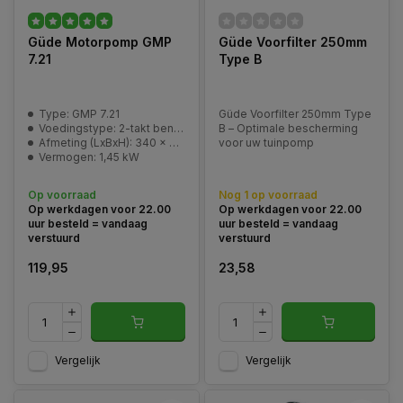
Güde Motorpomp GMP
Güde Voorfilter 250mm
7.21
Type B
Type: GMP 7.21
Güde Voorfilter 250mm Type
Voedingstype: 2-takt benzinemotor - 52cc
B – Optimale bescherming
Afmeting (LxBxH): 340 x 290 x 340 mm
voor uw tuinpomp
Vermogen: 1,45 kW
Op voorraad
Nog 1 op voorraad
Op werkdagen voor 22.00
Op werkdagen voor 22.00
uur besteld = vandaag
uur besteld = vandaag
verstuurd
verstuurd
119,95
23,58
Vergelijk
Vergelijk