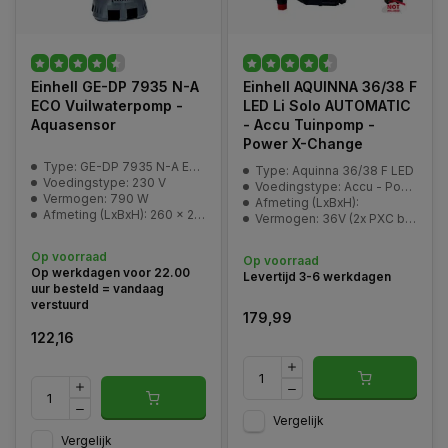
Einhell GE-DP 7935 N-A
Einhell AQUINNA 36/38 F
ECO Vuilwaterpomp -
LED Li Solo AUTOMATIC
Aquasensor
- Accu Tuinpomp -
Power X-Change
Type: GE-DP 7935 N-A ECO
Type: Aquinna 36/38 F LED
Voedingstype: 230 V
Voedingstype: Accu - Power-X-Change
Vermogen: 790 W
Afmeting (LxBxH):
Afmeting (LxBxH): 260 x 250 x 450 mm
Vermogen: 36V (2x PXC batterij)
Op voorraad
Op voorraad
Op werkdagen voor 22.00
Levertijd 3-6 werkdagen
uur besteld = vandaag
verstuurd
179,99
122,16
Vergelijk
Vergelijk