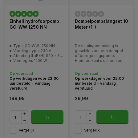
Einhell hydrofoorpomp
Dompelpompslangset 10
GC-WW 1250 NN
Meter (1")
Type: GC-WW 1250 NN
Deze tuin/pompslang is
Voedingstype: 230 V
geschikt voor een dompel-
Afmeting (LxBxH): 520 x 300 x 570 mm
of beregeningspomp.
Vermogen: 1200 W
Hiermee kunt u schoon en
licht verontreinigd water
verpompen. 10m1 lang
Op voorraad
Op voorraad
diameter 25mm
Op werkdagen voor 22.00
Op werkdagen voor 22.00
uur besteld = vandaag
uur besteld = vandaag
verstuurd
verstuurd
199,95
29,99
Vergelijk
Vergelijk