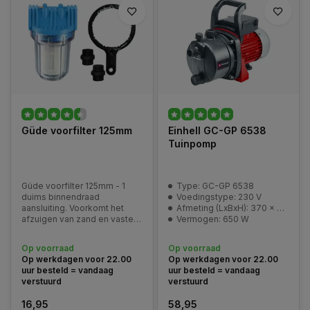
Güde voorfilter 125mm
Einhell GC-GP 6538
Tuinpomp
Güde voorfilter 125mm - 1
Type: GC-GP 6538
duims binnendraad
Voedingstype: 230 V
aansluiting. Voorkomt het
Afmeting (LxBxH): 370 x 285 x 165 mm
afzuigen van zand en vaste
Vermogen: 650 W
stoffen. Zeer geschikt voor
hydrofoorpompen en
Op voorraad
Op voorraad
tuinpompen.
Op werkdagen voor 22.00
Op werkdagen voor 22.00
uur besteld = vandaag
uur besteld = vandaag
verstuurd
verstuurd
16,95
58,95