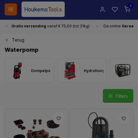
0
Gratis verzending
vanaf € 75,00 (tot 31kg)
De online
Gereeds
Terug
Waterpomp
Dompelpomp
Hydrofoorpomp
Filters