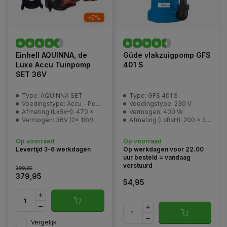
-5%
Einhell AQUINNA, de
Güde vlakzuigpomp GFS
Luxe Accu Tuinpomp
401 S
SET 36V
Type: AQUINNA SET
Type: GFS 401 S
Voedingstype: Accu - Power-X-Change
Voedingstype: 230 V
Afmeting (LxBxH): 470 x 282 x 287 mm
Vermogen: 400 W
Vermogen: 36V (2x 18V)
Afmeting (LxBxH): 200 x 200 x 280 mm
Op voorraad
Op voorraad
Levertijd 3-6 werkdagen
Op werkdagen voor 22.00
uur besteld = vandaag
verstuurd
399,95
379,95
54,95
Vergelijk