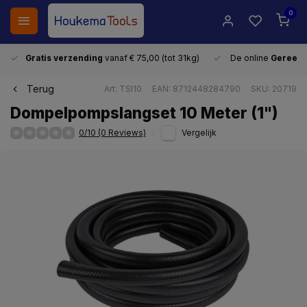
0
Gratis verzending
vanaf € 75,00 (tot 31kg)
De online
Gereeds
Terug
Art: TSI10
EAN: 8712448284790
SKU: 20719
Dompelpompslangset 10 Meter (1")
0/10 (0 Reviews)
Vergelijk