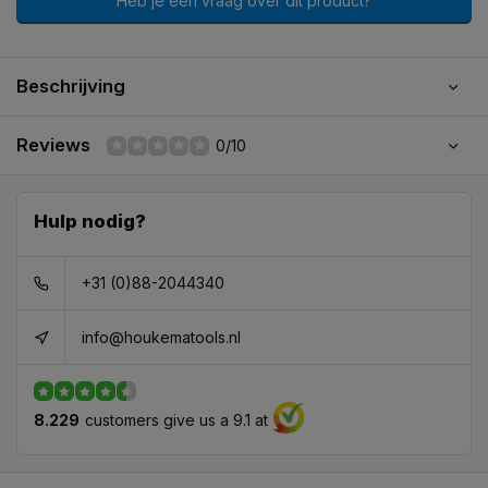
Heb je een vraag over dit product?
Beschrijving
Reviews
0/10
Hulp nodig?
+31 (0)88-2044340
info@houkematools.nl
8.229
customers give us a 9.1 at