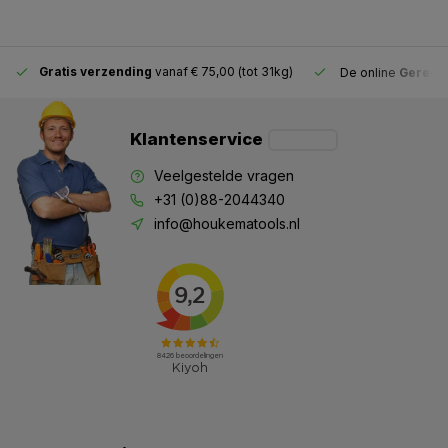
Gratis verzending
vanaf € 75,00 (tot 31kg)
De online
Gereeds
Klantenservice
Veelgestelde vragen
+31 (0)88-2044340
info@houkematools.nl