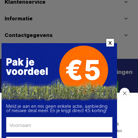
Klantenservice
Informatie
Contactgegevens
X
Schrijf je in voor de beste deals en kortingen
Abonneer
Meld je aan en mis geen enkele actie, aanbieding
Over de cookies op deze website
of nieuwe deal meer. Én je krijgt direct €5 korting!
We maken gebruik van cookies om gegevens m.b.t. de
prestaties en het gebruik van deze website te verzamelen &
analyseren, om sociale netwerkfunctionaliteiten aan te bieden
en onze content & advertenties te verbeteren en