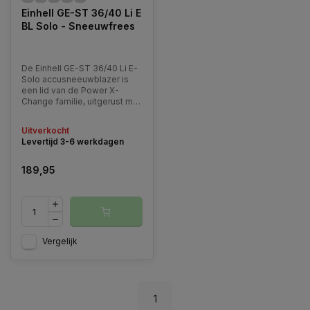
Einhell GE-ST 36/40 Li E
BL Solo - Sneeuwfrees
De Einhell GE-ST 36/40 Li E-
Solo accusneeuwblazer is
een lid van de Power X-
Change familie, uitgerust met
TWIN PACK technologie en
aangedreven door een
Uitverkocht
koolborstelloze motor,
Levertijd 3-6 werkdagen
individueel instelbaar door
de snelheidsregeling.
189,95
Vergelijk
1