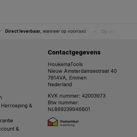
Direct leverbaar
, wanneer op voorraad
Op werkdagen voo
Contactgegevens
HoukemaTools
Nieuw Amsterdamsestraat 40
7814VA, Emmen
Nederland
KVK nummer: 42003973
n
Btw nummer:
 Herroeping &
NL869239946B01
rantie
ccount &