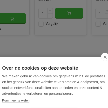
Vergelijk
Ver
k
Over de cookies op deze website
We maken gebruik van cookies om gegevens m.b.t. de prestaties
en het gebruik van deze website te verzamelen & analyseren, om
u verticuteermachine onderhoud je jouw gazon krachtig en 
sociale netwerkfunctionaliteiten aan te bieden en onze content &
ffectief te verwijderen, krijgt het gras weer ruimte om gezo
advertenties te verbeteren en personaliseren.
e zonder verlengsnoeren en bereik je eenvoudig iedere hoe
Kom meer te weten