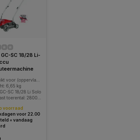
l GC-SC 18/28 Li-
Accu
cuteermachine
voor (oppervlakte): 200 m2
ht: 6,65 kg
 GC-SC 18/28 Li Solo
t toerental: 2800 min^-1
p voorraad
kdagen voor 22.00
teld = vandaag
urd
9