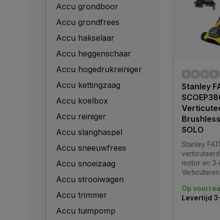
Accu grondboor
Accu grondfrees
Accu hakselaar
Accu heggenschaar
Accu hogedrukreiniger
Accu kettingzaag
Stanley 
SCOEP38
Accu koelbox
Verticute
Accu reiniger
Brushless 
SOLO
Accu slanghaspel
Stanley FA
Accu sneeuwfrees
verticuteerd
Accu snoeizaag
motor en 3-i
Verticuteren
Accu strooiwagen
opvangen. 
Op voorra
accu’s (solo
Accu trimmer
Levertijd 
Accu tuimpomp