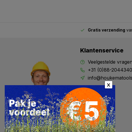
Gratis verzending
van
2.00 uur besteld,
vandaag verstuurd
Klantenservice
Veelgestelde vrage
+31 (0)88-204434
info@houkematools
X