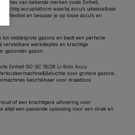
rmachines van bekende merken zoals
Einhell
,
krachtig accuplatform waarbij accu’s uitwisselbaar
tra flexibel en bespaar je op losse accu’s en
 tot middelgrote gazons en biedt een perfecte
 verstelbare werkdieptes en krachtige
aar gezonder gazon.
acte
Einhell GC-SC 18/28 Li-Solo Accu
Verticuteermachine&Beluchte
voor grotere gazons.
eermachines beschikbaar voor draadloos
houd of een krachtigere uitvoering voor
e altijd een passende oplossing voor een strak en