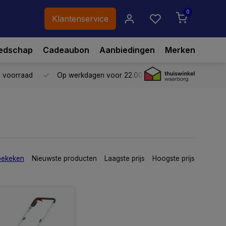
0
Klantenservice
edschap
Cadeaubon
Aanbiedingen
Merken
p voorraad
Op werkdagen voor 22.00 uur besteld,
vandaag ve
bekeken
Nieuwste producten
Laagste prijs
Hoogste prijs