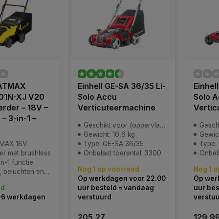
FATMAX
Einhell GE-SA 36/35 Li-
Einhel
01N-XJ V20
Solo Accu
Solo 
erder – 18V –
Verticuteermachine
Verti
– 3-in-1 –
Geschikt voor (oppervlakte): 300 - 800 M2
Geschikt 
Gewicht: 10,6 kg
Gewic
TMAX 18V
Type: GE-SA 36/35
Type:
er met brushless
Onbelast toerental: 3300/min
Onbelas
n-1 functie.
Nog 1 op voorraad
Nog 1 o
, beluchten en
Op werkdagen voor 22.00
Op wer
Werkt op V20
ad
uur besteld = vandaag
uur bes
 geleverd).
3-6 werkdagen
verstuurd
verstu
205,27
129,9