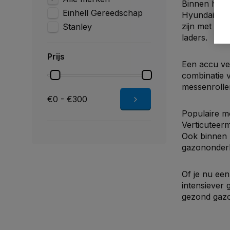
Binnen het 
Einhell Gereedschap
Hyundai
,
St
zijn met and
Stanley
laders.
Prijs
Een accu ver
combinatie 
messenrolle
€0 - €300
Populaire m
Verticuteer
Ook binnen 
gazononder
Of je nu ee
intensiever 
gezond gaz