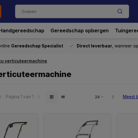
Handgereedschap
Gereedschap opbergen
Tuingere
nline
Gereedschap Specialist
Direct leverbaar
, wanneer o
cu verticuteermachine
erticuteermachine
Pagina 1 van 1
Meest 