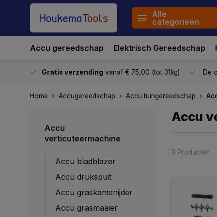
Alle
categorieën
Accu gereedschap
Elektrisch Gereedschap
stuurd
Gratis verzending
vanaf € 75,00 (tot 31kg)
De o
Home
Accugereedschap
Accu tuingereedschap
Ac
Accu v
Accu
verticuteermachine
3 Producten
Accu bladblazer
Accu drukspuit
Accu graskantsnijder
Accu grasmaaier