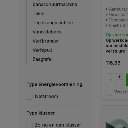
bandschuurmachine
Aansluitsp
Takel
Gewicht: 1
Vermogen:
Tegelzaagmachine
Snelheid: 
Vandiktebank
Op voorra
Verfbrander
Op werkdag
uur bestel
Verfspuit
verstuurd
Zaagtafel
116,86
Type Energievoorziening
Vergelij
Netstroom
Type klusser
Zo nu en dan klusser