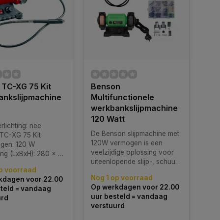
l TC-XG 75 Kit
Benson
ankslijpmachine
Multifunctionele
werkbankslijpmachine
120 Watt
rlichting: nee
De Benson slijpmachine met
 TC-XG 75 Kit
120W vermogen is een
gen: 120 W
veelzijdige oplossing voor
(LxBxH): 280 x 220 x 225 mm
uiteenlopende slijp-, schuur-
p voorraad
en polijstwerkzaamheden.
Nog 1 op voorraad
kdagen voor 22.00
Op werkdagen voor 22.00
teld = vandaag
uur besteld = vandaag
urd
verstuurd