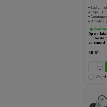
Led verlic
Type: GDS
Vermogen
Afmeting (LxBxH
Op voorra
Op werkdag
uur bestel
verstuurd
59,51
Vergelij