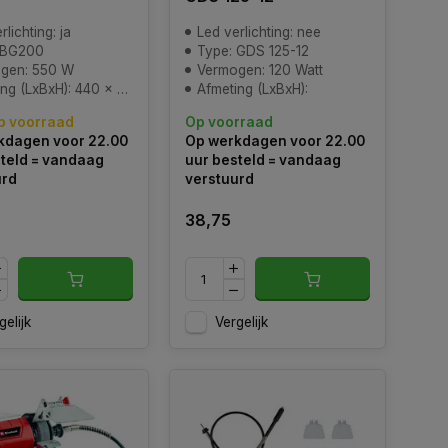
rlichting: ja
Led verlichting: nee
 BG200
Type: GDS 125-12
gen: 550 W
Vermogen: 120 Watt
(LxBxH): 440 x 280 x 340 mm
Afmeting (LxBxH):
p voorraad
Op voorraad
kdagen voor 22.00
Op werkdagen voor 22.00
teld = vandaag
uur besteld = vandaag
urd
verstuurd
38,75
gelijk
Vergelijk