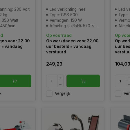
anning: 230 Volt
Led verlichting: nee
Led ve
2 kg
Type: GSS 500
Type:
 350 Watt
Vermogen: 150 W
Vermo
1450/min
Afmeting (LxBxH): 570 x 380 x 300 mm
Afmeting 
ad
Op voorraad
Op voo
en voor 22.00
Op werkdagen voor 22.00
Op wer
d = vandaag
uur besteld = vandaag
uur bes
verstuurd
verstu
249,23
104,0
k
Vergelijk
Ver