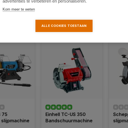
advertenties te verbeteren en personaliseren.
Kom meer te weten
ALLE COOKIES TOESTAAN
k
Vergelijk
Ver
 75
Einhell TC-US 350
Schep
slijpmachine
Bandschuurmachine
slijpm