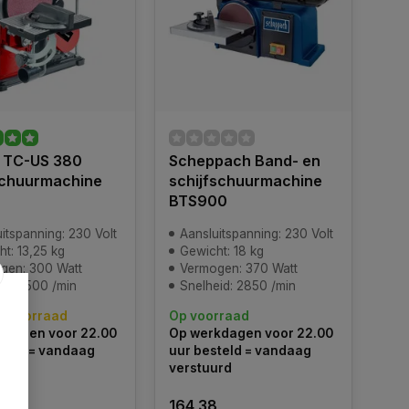
l TC-US 380
Scheppach Band- en
chuurmachine
schijfschuurmachine
BTS900
itspanning: 230 Volt
Aansluitspanning: 230 Volt
t: 13,25 kg
Gewicht: 18 kg
gen: 300 Watt
Vermogen: 370 Watt
id: 1500 /min
Snelheid: 2850 /min
p voorraad
Op voorraad
kdagen voor 22.00
Op werkdagen voor 22.00
teld = vandaag
uur besteld = vandaag
urd
verstuurd
164,38