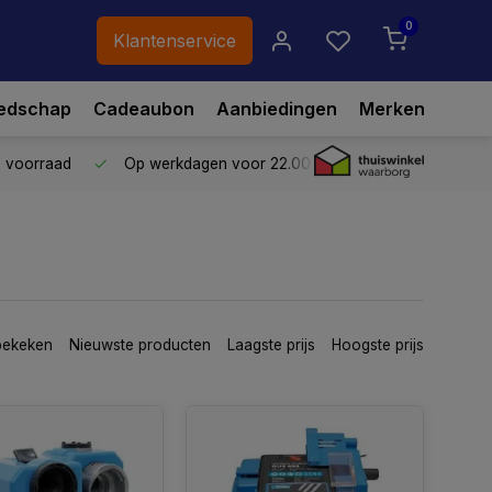
0
Klantenservice
edschap
Cadeaubon
Aanbiedingen
Merken
p voorraad
Op werkdagen voor 22.00 uur besteld,
vandaag ve
bekeken
Nieuwste producten
Laagste prijs
Hoogste prijs