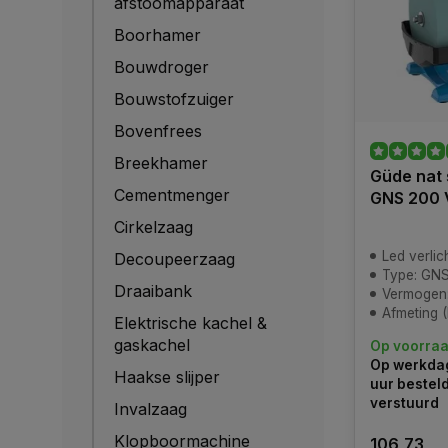
afstoomapparaat
Boorhamer
Bouwdroger
Bouwstofzuiger
Bovenfrees
Breekhamer
Güde nat 
Cementmenger
GNS 200 
Cirkelzaag
Led verlic
Decoupeerzaag
Type: GN
Draaibank
Vermogen
Afmeting (LxBxH
Elektrische kachel &
gaskachel
Op voorra
Op werkdag
Haakse slijper
uur bestel
verstuurd
Invalzaag
Klopboormachine
106,73