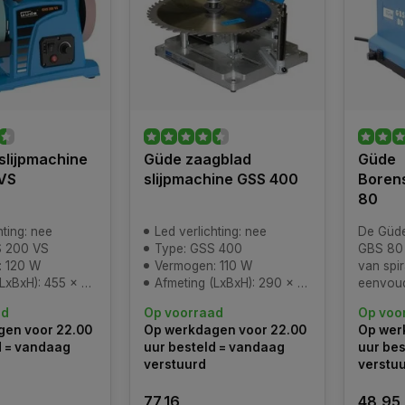
slijpmachine
Güde zaagblad
Güde
VS
slijpmachine GSS 400
Boren
80
hting: nee
Led verlichting: nee
De Güde
S 200 VS
Type: GSS 400
GBS 80 
: 120 W
Vermogen: 110 W
van spi
): 455 x 280 x 370 mm
Afmeting (LxBxH): 290 x 230 x 230 mm
eenvoud
borensli
ad
Op voorraad
Op voo
gebruik, 
en voor 22.00
Op werkdagen voor 22.00
Op wer
boren ka
d = vandaag
uur besteld = vandaag
uur bes
boorsli
verstuurd
verstu
is van r
het moto
77,16
48,95
alumini