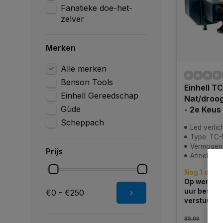
Fanatieke doe-het-
zelver
Merken
Alle merken
Benson Tools
Einhell T
Einhell Gereedschap
Nat/droog
Güde
- 2e Keus
Scheppach
Led verlic
Type: TC
Vermogen
Prijs
Afmeting (LxBxH
Nog 1 op v
Op werkdag
uur bestel
€0 - €250
verstuurd
89,99