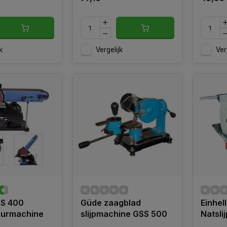
k
Vergelijk
Ver
S 400
Güde zaagblad
Einhe
urmachine
slijpmachine GSS 500
Natsli