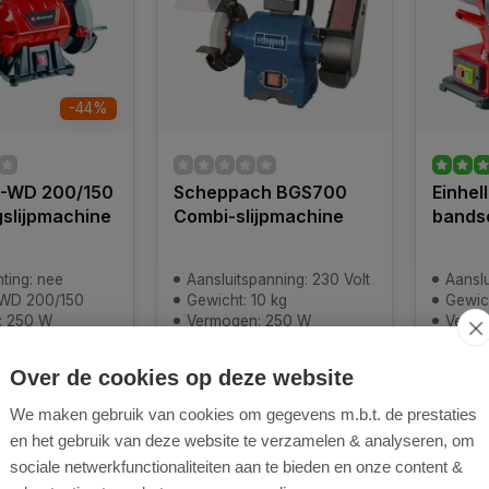
-44%
C-WD 200/150
Scheppach BGS700
Einhel
slijpmachine
Combi-slijpmachine
bands
hting: nee
Aansluitspanning: 230 Volt
Aanslu
-WD 200/150
Gewicht: 10 kg
Gewich
: 250 W
Vermogen: 250 W
Vermo
): 290 x 458 x 305 mm
Snelheid: 15 m/sec
Snelhe
Over de cookies op deze website
oorraad
Nog 1 op voorraad
Nog 1 o
en voor 22.00
Op werkdagen voor 22.00
Op wer
We maken gebruik van cookies om gegevens m.b.t. de prestaties
d = vandaag
uur besteld = vandaag
uur bes
en het gebruik van deze website te verzamelen & analyseren, om
verstuurd
verstu
sociale netwerkfunctionaliteiten aan te bieden en onze content &
124,88
119,99