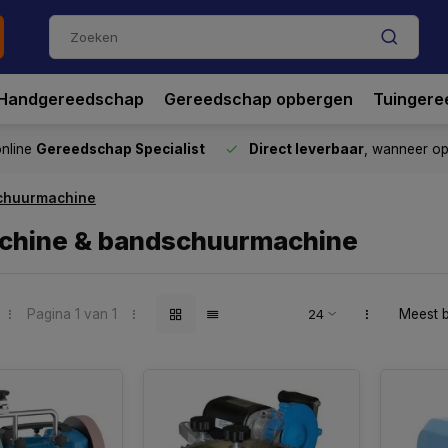
Handgereedschap
Gereedschap opbergen
Tuingere
nline
Gereedschap Specialist
Direct leverbaar
, wanneer o
schuurmachine
achine & bandschuurmachine
Pagina 1 van 1
Meest 