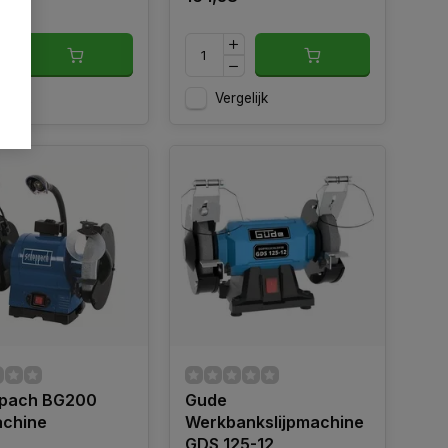
gelijk
Vergelijk
pach BG200
Gude
achine
Werkbankslijpmachine
GDS 125-12