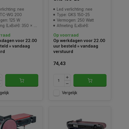
rlichting: nee
Led verlichting: nee
 TC-WG 200
Type: GKS 150-25
gen: 125 W
Vermogen: 250 Watt
(LxBxH): 350 x 260 x 325 mm
Afmeting (LxBxH):
rraad
Op voorraad
kdagen voor 22.00
Op werkdagen voor 22.00
teld = vandaag
uur besteld = vandaag
urd
verstuurd
3
74,43
gelijk
Vergelijk