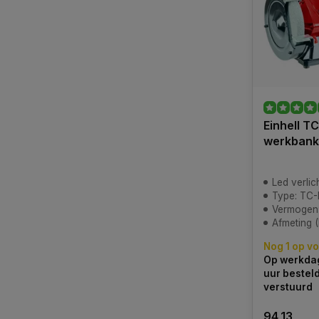
Einhell T
werkbank 
Led verlich
Type: TC-
Vermogen
Afmeting (
Nog 1 op v
Op werkdag
uur bestel
verstuurd
94,13