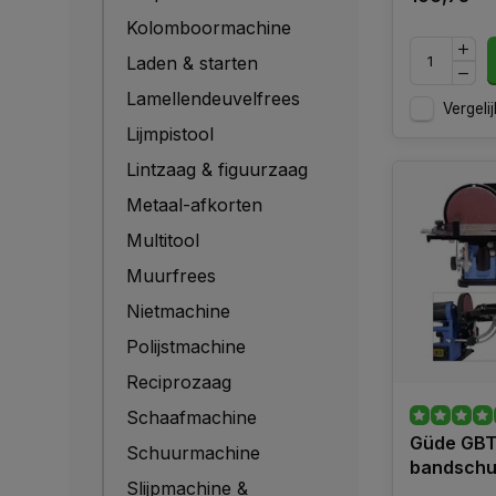
Kolomboormachine
Laden & starten
Lamellendeuvelfrees
Vergelij
Lijmpistool
Lintzaag & figuurzaag
Metaal-afkorten
Multitool
Muurfrees
Nietmachine
Polijstmachine
Reciprozaag
Schaafmachine
Güde GBT
Schuurmachine
bandschu
Slijpmachine &