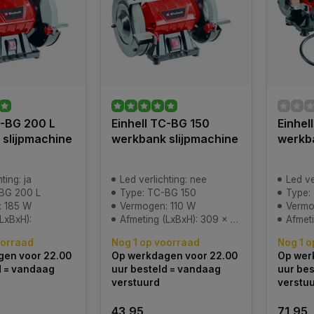
C-BG 200 L
Einhell TC-BG 150
Einhel
slijpmachine
werkbank slijpmachine
werkb
ting: ja
Led verlichting: nee
Led ve
BG 200 L
Type: TC-BG 150
Type:
: 185 W
Vermogen: 110 W
Vermo
LxBxH):
Afmeting (LxBxH): 309 x 219 x 234 mm
Afmeting 
oorraad
Nog 1 op voorraad
Nog 1 o
en voor 22.00
Op werkdagen voor 22.00
Op wer
d = vandaag
uur besteld = vandaag
uur bes
verstuurd
verstu
43,95
71,95