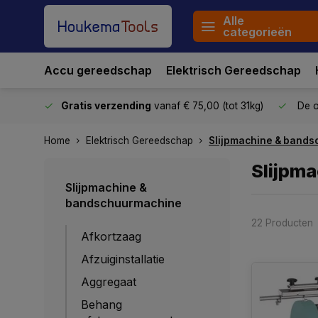
Alle
categorieën
Accu gereedschap
Elektrisch Gereedschap
stuurd
Gratis verzending
vanaf € 75,00 (tot 31kg)
De o
Home
Elektrisch Gereedschap
Slijpmachine & band
Slijpm
Slijpmachine &
bandschuurmachine
22 Producten
Afkortzaag
Afzuiginstallatie
Aggregaat
Behang