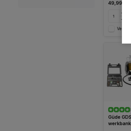
49,99
Vergelij
Güde GDS
werkbank 