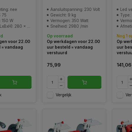
hting: nee
Aansluitspanning: 230 Volt
Led ve
 75
Gewicht: 9 kg
Type:
: 150 W
Vermogen: 350 Watt
Vermo
): 280 x 130 x 185 mm
Snelheid: 2980 /min
Afmeting 
ad
Op voorraad
Nog 1 o
en voor 22.00
Op werkdagen voor 22.00
Op wer
d = vandaag
uur besteld = vandaag
uur bes
verstuurd
verstu
75,99
141,06
k
Vergelijk
Ver