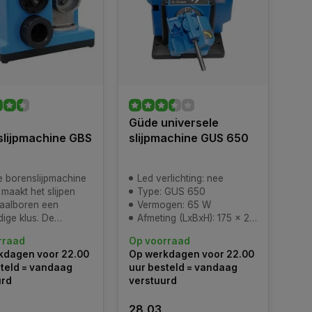
Güde universele
slijpmachine GBS
slijpmachine GUS 650
 borenslijpmachine
Led verlichting: nee
maakt het slijpen
Type: GUS 650
raalboren een
Vermogen: 65 W
ige klus. De
Afmeting (LxBxH): 175 x 220 x 200 mm
jper is eenvoudig in
rraad
Op voorraad
zodat jijzelf je
kdagen voor 22.00
Op werkdagen voor 22.00
n slijpen. De
teld = vandaag
uur besteld = vandaag
jpmachine behuizing
urd
verstuurd
obuust kunststof en
rhuis is van
28,03
um.