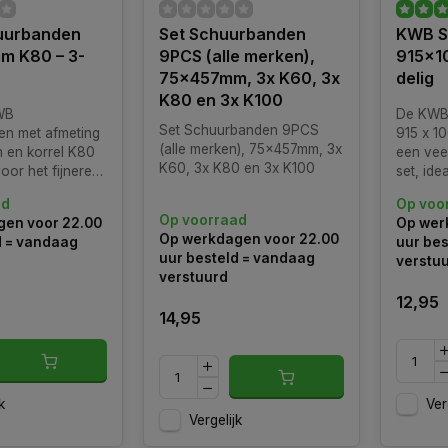
uurbanden
Set Schuurbanden
KWB S
m K80 – 3-
9PCS (alle merken),
915x1
75x457mm, 3x K60, 3x
delig
K80 en 3x K100
WB
De KWB
Set Schuurbanden 9PCS
n met afmeting
915 x 10
(alle merken), 75x457mm, 3x
 en korrel K80
een vee
K60, 3x K80 en 3x K100
voor het fijnere
set, ide
 met
als fijn
ad
Op voo
machines
metaal e
Op voorraad
en voor 22.00
Op wer
Op werkdagen voor 22.00
d = vandaag
uur bes
uur besteld = vandaag
verstu
verstuurd
12,95
14,95
k
Ver
Vergelijk