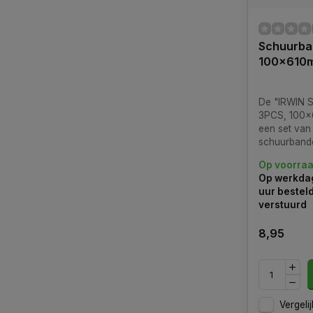
Schuurba
100x610
De "IRWIN 
3PCS, 100x
een set van 
schuurband
afmeting va
Op voorra
millimeter e
Op werkdag
korrelgroot
uur bestel
verstuurd
8,95
Vergelij