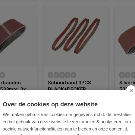
urbanden
Schuurband 3PCS
Silver
533mm, 3x
BLACK+DECKER
533x7
80 en 3x
Powerfile, hout, verf,
Assort
pvc, 13x455mm, K120
Over de cookies op deze website
Schuur
banden 9PCS
Schuurband 3PCS
alumini
We maken gebruik van cookies om gegevens m.b.t. de prestaties
3x K60, 3x K80
BLACK+DECKER Powerfile,
korrel m
en het gebruik van deze website te verzamelen & analyseren, om
hout, verf, pvc, 13x455mm,
harsver
sociale netwerkfunctionaliteiten aan te bieden en onze content &
K120
achterz
Op voo