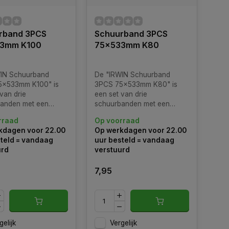
rband 3PCS
Schuurband 3PCS
3mm K100
75x533mm K80
IN Schuurband
De "IRWIN Schuurband
5x533mm K100" is
3PCS 75x533mm K80" is
van drie
een set van drie
anden met een
schuurbanden met een
g van 75x533
afmeting van 75x533
rraad
Op voorraad
er en een
millimeter en een
kdagen voor 22.00
Op werkdagen voor 22.00
rootte van K100.
korrelgrootte van K80.
teld = vandaag
uur besteld = vandaag
urd
verstuurd
7,95
gelijk
Vergelijk