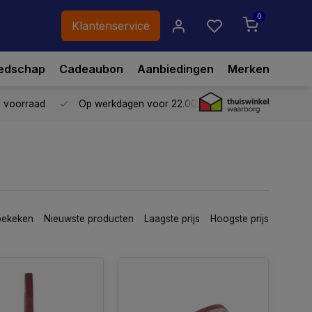
0
Klantenservice
edschap
Cadeaubon
Aanbiedingen
Merken
p voorraad
Op werkdagen voor 22.00 uur besteld,
vandaag ve
bekeken
Nieuwste producten
Laagste prijs
Hoogste prijs