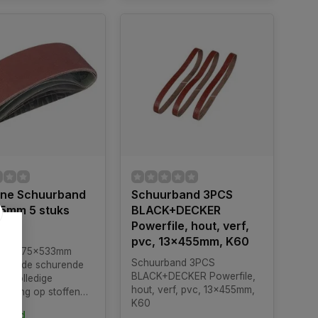
line Schuurband
Schuurband 3PCS
5mm 5 stuks
BLACK+DECKER
i
Powerfile, hout, verf,
pvc, 13x455mm, K60
band 75x533mm
Schuurband 3PCS
umoxide schurende
BLACK+DECKER Powerfile,
et volledige
hout, verf, pvc, 13x455mm,
binding op stoffen
K60
ijde. Overlappende
rraad