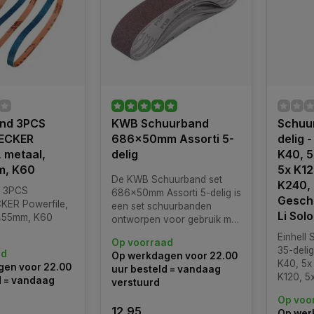
nd 3PCS
KWB Schuurband
Schuu
ECKER
686x50mm Assorti 5-
delig 
, metaal,
delig
K40, 5
m, K60
5x K12
De KWB Schuurband set
K240, 
d 3PCS
686x50mm Assorti 5-delig is
Geschi
ER Powerfile,
een set schuurbanden
Li Sol
x455mm, K60
ontworpen voor gebruik met
bandschuurmachines.
Einhell
Op voorraad
35-deli
ad
Op werkdagen voor 22.00
K40, 5x
en voor 22.00
uur besteld = vandaag
K120, 5
d = vandaag
verstuurd
K320 - 
Op voo
18 Li S
12,95
Op wer