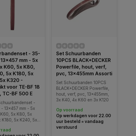
rbandenset - 35-
Set Schuurbanden
- 13x457 mm - 5x
10PCS BLACK+DECKER
x K60, 5x K80,
Powerfile, hout, verf,
0, 5x K180, 5x
pvc, 13x455mm Assorti
5x K320 -
Set Schuurbanden 10PCS
kt voor TE-BF 18
BLACK+DECKER Powerfile,
o, TC-BF 500 E
hout, verf, pvc, 13x455mm,
3x K40, 4x K60 en 3x K120
 Schuurbandenset -
g - 13x457 mm - 5x
Op voorraad
 K60, 5x K80, 5x
Op werkdagen voor 22.00
x K180, 5x K240, 5x
uur besteld = vandaag
Geschikt voor TE-BF
verstuurd
rraad
olo, TC-BF 500 E
kdagen voor 22.00