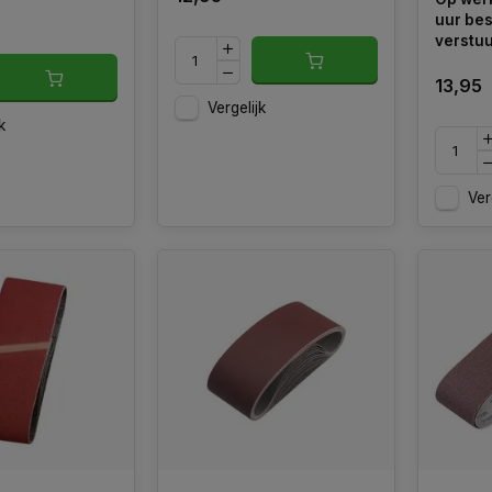
uur bes
verstu
13,95
Vergelijk
k
Ver