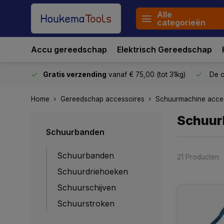
Alle
categorieën
Accu gereedschap
Elektrisch Gereedschap
stuurd
Gratis verzending
vanaf € 75,00 (tot 31kg)
De o
Home
Gereedschap accessoires
Schuurmachine acce
Schuur
Schuurbanden
Schuurbanden
21 Producten
Schuurdriehoeken
Schuurschijven
Schuurstroken