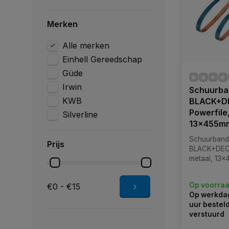
Merken
Alle merken
Einhell Gereedschap
Güde
Irwin
Schuurba
KWB
BLACK+D
Powerfile
Silverline
13x455m
Schuurban
Prijs
BLACK+DECK
metaal, 13
Op voorra
€0 - €15
Op werkdag
uur bestel
verstuurd