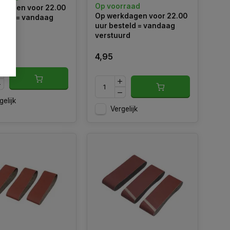
ing voor
Op voorraad
kdagen voor 22.00
rde slijtage. Voor
Op werkdagen voor 22.00
teld = vandaag
ren van hout, verf,
uur besteld = vandaag
urd
stic, gips en metaal.
verstuurd
4,95
gelijk
Vergelijk