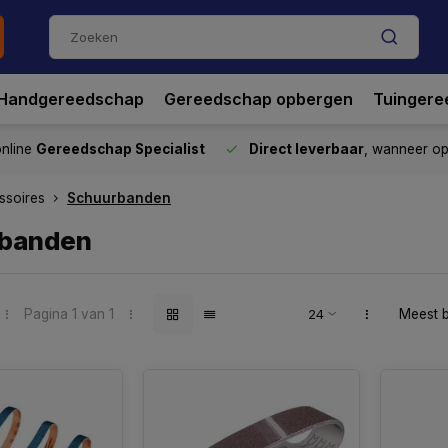
Handgereedschap
Gereedschap opbergen
Tuingere
nline
Gereedschap Specialist
Direct leverbaar
, wanneer o
ssoires
Schuurbanden
banden
Pagina 1 van 1
Meest 