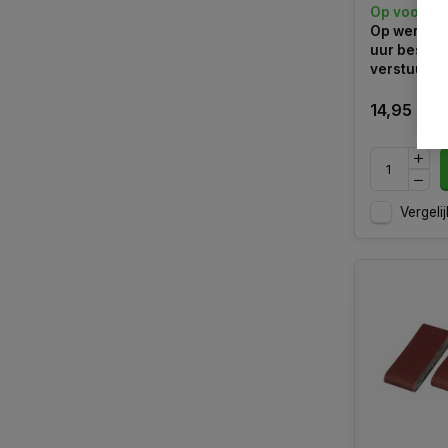
Op voorra
Op werkdag
uur bestel
verstuurd
14,95
Vergelij