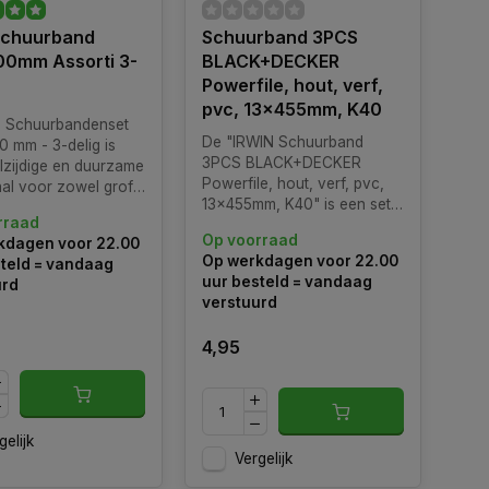
chuurband
Schuurband 3PCS
00mm Assorti 3-
BLACK+DECKER
Powerfile, hout, verf,
pvc, 13x455mm, K40
 Schuurbandenset
De "IRWIN Schuurband
0 mm - 3-delig is
3PCS BLACK+DECKER
lzijdige en duurzame
Powerfile, hout, verf, pvc,
aal voor zowel grof
13x455mm, K40" is een set
 schuurwerk op hout,
rraad
van drie schuurbanden die
n kunststof.
Op voorraad
kdagen voor 22.00
specifiek zijn ontworpen
Op werkdagen voor 22.00
teld = vandaag
voor gebruik met de
uur besteld = vandaag
urd
BLACK+DECKER Powerfile,
verstuurd
geschikt voor hout, verf en
PVC.
4,95
gelijk
Vergelijk