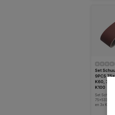
Set Schu
9PCS 75x
K60, 3x K
K100
Set Schuur
75x533mm, 
en 3x K100