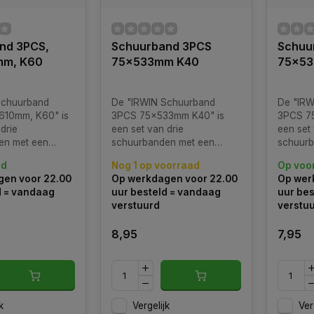
nd 3PCS,
Schuurband 3PCS
Schuu
mm, K60
75x533mm K40
75x53
Schuurband
De "IRWIN Schuurband
De "IRW
610mm, K60" is
3PCS 75x533mm K40" is
3PCS 7
drie
een set van drie
een set 
en met een
schuurbanden met een
schuurb
n 100x610
afmeting van 75x533
afmetin
ad
Nog 1 op voorraad
Op voo
n een
millimeter en een
millimet
en voor 22.00
Op werkdagen voor 22.00
Op wer
te van K60.
korrelgrootte van K40.
korrelg
d = vandaag
uur besteld = vandaag
uur bes
verstuurd
verstu
8,95
7,95
k
Vergelijk
Ver