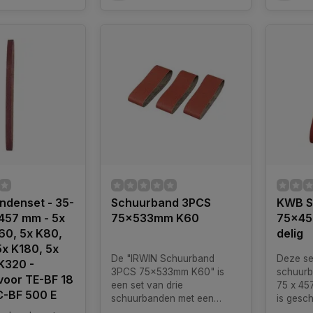
ndenset - 35-
Schuurband 3PCS
KWB S
x457 mm - 5x
75x533mm K60
75x45
60, 5x K80,
delig
5x K180, 5x
De "IRWIN Schuurband
Deze s
K320 -
3PCS 75x533mm K60" is
schuurb
voor TE-BF 18
een set van drie
75 x 45
TC-BF 500 E
schuurbanden met een
is gesch
afmeting van 75x533
schuurw