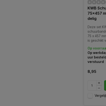
KWB Sch
75x457 m
delig
Deze set K
schuurbande
75 x 457 mm
is geschikt 
schuurwerk
Op voorra
bandschuur
Op werkdag
uur bestel
verstuurd
8,95
Vergelij