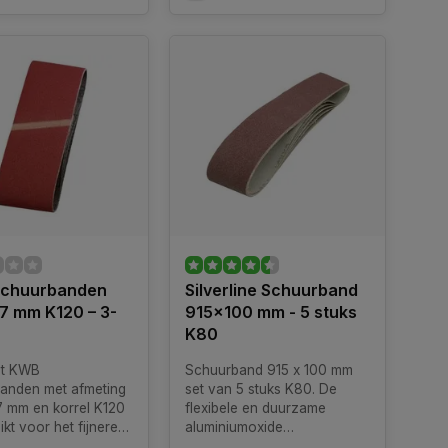
chuurbanden
Silverline Schuurband
7 mm K120 – 3-
915x100 mm - 5 stuks
K80
et KWB
Schuurband 915 x 100 mm
anden met afmeting
set van 5 stuks K80. De
7 mm en korrel K120
flexibele en duurzame
ikt voor het fijnere
aluminiumoxide
erk met
schuurbanden passen op