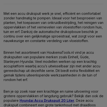
Met een accu drukspuit werk je snel, efficiënt en comfortabel
zonder handmatig te pompen. Ideaal voor het besproeien van
planten, het toepassen van onkruidbestrijding, het reinigen van
oppervlakken of het vernevelen van vloeistoffen rondom huis,
tuin en erf. Dankzij de automatische drukopbouw beschik je
continu over een gelijkmatige sproeistraal, wat zorgt voor een
nauwkeurige en constante verdeling van vloeistoffen.
Binnen het assortiment van HoukemaTools.nl vind je accu
drukspuiten van populaire merken zoals
Einhell
,
Güde
,
Stanley
en
Hyundai
. Veel modellen werken op een krachtig
accuplatform waarbij accu’s uitwisselbaar zijn met ander accu
gereedschap uit dezelfde serie. Dit biedt extra flexibiliteit en
gemak tijdens uiteenlopende werkzaamheden in de tuin of
rondom het erf.
Ben je op zoek naar een krachtige en ruime uitvoering voor
grotere oppervlakken of langdurig gebruik? Bekijk dan ook de
populaire
Hyundai Accu Drukspuit 20 Liter
. Deze accu
drukspuit combineert een grote tankinhoud met draadloos