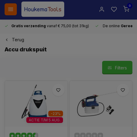
0
Gratis verzending
vanaf € 75,00 (tot 31kg)
De online
Gereeds
Terug
Accu drukspuit
Filters
-23%
ACTIE T/M 5 AUG.