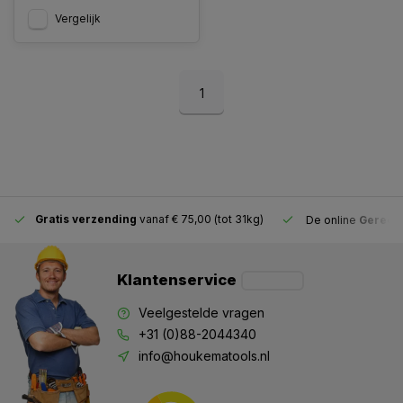
Vergelijk
1
Gratis verzending
vanaf € 75,00 (tot 31kg)
De online
Gereeds
Klantenservice
Veelgestelde vragen
+31 (0)88-2044340
info@houkematools.nl