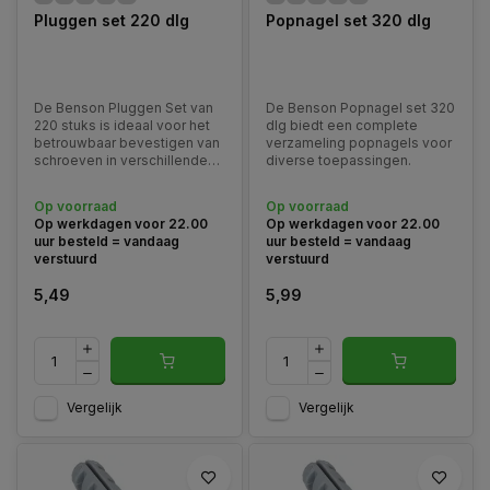
Pluggen set 220 dlg
Popnagel set 320 dlg
De Benson Pluggen Set van
De Benson Popnagel set 320
220 stuks is ideaal voor het
dlg biedt een complete
betrouwbaar bevestigen van
verzameling popnagels voor
schroeven in verschillende
diverse toepassingen.
materialen, zoals beton en
baksteen.
Op voorraad
Op voorraad
Op werkdagen voor 22.00
Op werkdagen voor 22.00
uur besteld = vandaag
uur besteld = vandaag
verstuurd
verstuurd
5,49
5,99
Vergelijk
Vergelijk