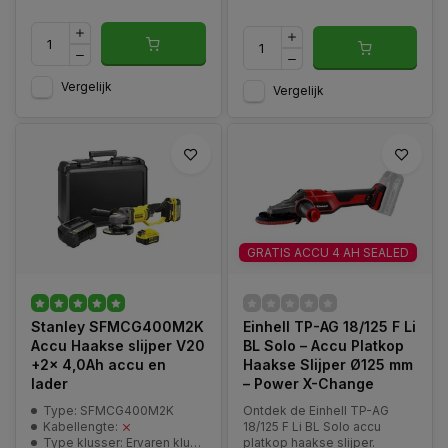
Vergelijk
Vergelijk
GRATIS ACCU 4 AH SEALED
Stanley SFMCG400M2K
Einhell TP-AG 18/125 F Li
Accu Haakse slijper V20
BL Solo – Accu Platkop
+2x 4,0Ah accu en
Haakse Slijper Ø125 mm
lader
– Power X-Change
Type: SFMCG400M2K
Ontdek de Einhell TP-AG
Kabellengte:
18/125 F Li BL Solo accu
Type klusser: Ervaren klusser
platkop haakse slijper.