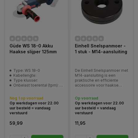
Güde WS 18-0 Akku
Einhell Snelspanmoer -
Haakse slijper 125mm
1 stuk - M14-aansluiting
Type: WS 18-0
De Einhell Snelspanmoer met
Kabellengte:
M14-aansluiting is een
Type klusser:
praktische en efficiënte
Onbelast toerental (tpm): 10.000 1/min
accessoire voor haakse
slijpers. Met deze
snelspanmoer kun je
Nog 1 op voorraad
Op voorraad
eenvoudig en zonder
Op werkdagen voor 22.00
Op werkdagen voor 22.00
gereedschap slijpschijven
uur besteld = vandaag
uur besteld = vandaag
verwisselen, wat zorgt voor
verstuurd
verstuurd
een snelle en soepele
workflow
59,99
11,95