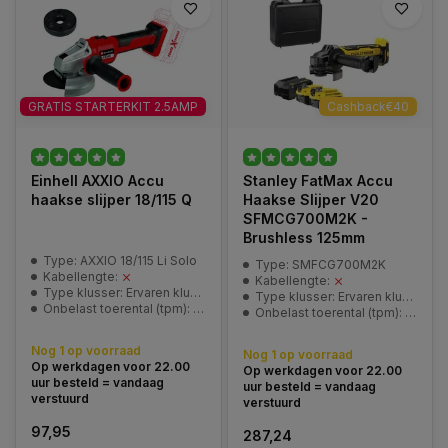
GRATIS STARTERKIT 2.5AMP
Cashback€40
Einhell AXXIO Accu
Stanley FatMax Accu
haakse slijper 18/115 Q
Haakse Slijper V20
SFMCG700M2K -
Brushless 125mm
Type: AXXIO 18/115 Li Solo
Type: SMFCG700M2K
Kabellengte:
Kabellengte:
Type klusser: Ervaren klusser
Type klusser: Ervaren klusser / Professional
Onbelast toerental (tpm): 8500/min
Onbelast toerental (tpm): 8000/min
Nog 1 op voorraad
Nog 1 op voorraad
Op werkdagen voor 22.00
Op werkdagen voor 22.00
uur besteld = vandaag
uur besteld = vandaag
verstuurd
verstuurd
97,95
287,24