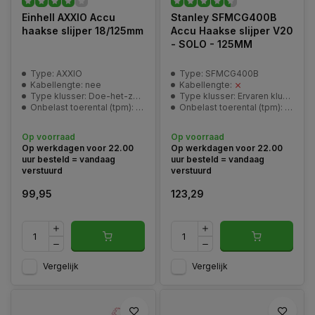
Einhell AXXIO Accu
Stanley SFMCG400B
haakse slijper 18/125mm
Accu Haakse slijper V20
- SOLO - 125MM
Type: AXXIO
Type: SFMCG400B
Kabellengte: nee
Kabellengte:
Type klusser: Doe-het-zelver
Type klusser: Ervaren klusser
Onbelast toerental (tpm): 8500 min^-1
Onbelast toerental (tpm): 9000 /min
Op voorraad
Op voorraad
Op werkdagen voor 22.00
Op werkdagen voor 22.00
uur besteld = vandaag
uur besteld = vandaag
verstuurd
verstuurd
99,95
123,29
Vergelijk
Vergelijk