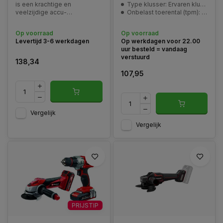
is een krachtige en
Type klusser: Ervaren klusser
veelzijdige accu-
Onbelast toerental (tpm): 8500/min
slijpmachine voor slijp-,
doorslijp- en
Op voorraad
Op voorraad
ontbraamwerkzaamheden in
Levertijd 3-6 werkdagen
Op werkdagen voor 22.00
metaal, steen en andere
uur besteld = vandaag
materialen.
verstuurd
138,34
107,95
Vergelijk
Vergelijk
PRIJSTIP