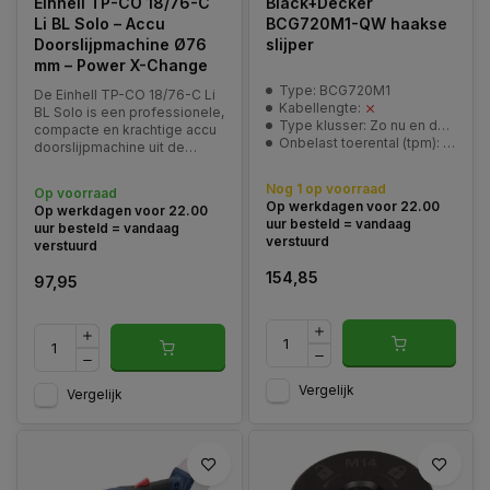
Einhell TP-CO 18/76-C
Black+Decker
Li BL Solo – Accu
BCG720M1-QW haakse
Doorslijpmachine Ø76
slijper
mm – Power X-Change
Type: BCG720M1
De Einhell TP-CO 18/76-C Li
Kabellengte:
BL Solo is een professionele,
Type klusser: Zo nu en dan klusser / Ervaren klusser
compacte en krachtige accu
Onbelast toerental (tpm): 8600/min
doorslijpmachine uit de
Power X-Change lijn.
Uitgerust met een
Nog 1 op voorraad
Op voorraad
borstelloze motor en
Op werkdagen voor 22.00
Op werkdagen voor 22.00
geavanceerde elektronica is
uur besteld = vandaag
uur besteld = vandaag
deze machine perfect voor
verstuurd
verstuurd
nauwkeurig slijpwerk
154,85
97,95
Vergelijk
Vergelijk