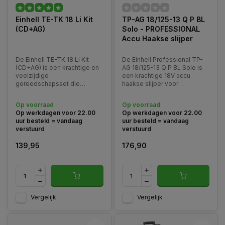
Einhell TE-TK 18 Li Kit
TP-AG 18/125-13 Q P BL
(CD+AG)
Solo - PROFESSIONAL
Accu Haakse slijper
De Einhell TE-TK 18 Li Kit
De Einhell Professional TP-
(CD+AG) is een krachtige en
AG 18/125-13 Q P BL Solo is
veelzijdige
een krachtige 18V accu
gereedschapsset die
haakse slijper voor
bestaat uit twee
professioneel slijp-,
hoogwaardige Power X-
doorslijp- en afbraamwerk.
Op voorraad
Op voorraad
Change gereedschappen: de
Op werkdagen voor 22.00
Op werkdagen voor 22.00
TE-CD 18/2 Li boor- en
uur besteld = vandaag
uur besteld = vandaag
schroefmachine en de TE-
verstuurd
verstuurd
AG 18 Li haakse slijper.
139,95
176,90
Vergelijk
Vergelijk