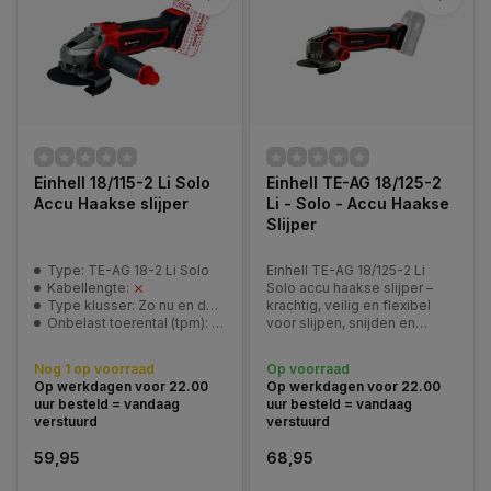
Einhell 18/115-2 Li Solo
Einhell TE-AG 18/125-2
Accu Haakse slijper
Li - Solo - Accu Haakse
Slijper
Type: TE-AG 18-2 Li Solo
Einhell TE-AG 18/125-2 Li
Kabellengte:
Solo accu haakse slijper –
Type klusser: Zo nu en dan klusser / Ervaren klusser
krachtig, veilig en flexibel
Onbelast toerental (tpm): 8500/min
voor slijpen, snijden en
polijsten. Onderdeel van
Power X-Change.
Nog 1 op voorraad
Op voorraad
Op werkdagen voor 22.00
Op werkdagen voor 22.00
uur besteld = vandaag
uur besteld = vandaag
verstuurd
verstuurd
59,95
68,95