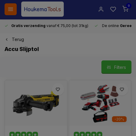
0
Gratis verzending
vanaf € 75,00 (tot 31kg)
De online
Gereeds
Terug
Accu Slijptol
Filters
-20%