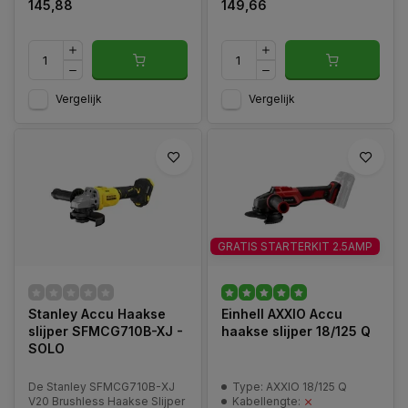
145,88
149,66
Vergelijk
Vergelijk
GRATIS STARTERKIT 2.5AMP
Stanley Accu Haakse
Einhell AXXIO Accu
slijper SFMCG710B-XJ -
haakse slijper 18/125 Q
SOLO
De Stanley SFMCG710B-XJ
Type: AXXIO 18/125 Q
V20 Brushless Haakse Slijper
Kabellengte: