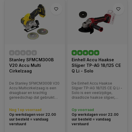
Stanley SFMCM300B
Einhell Accu Haakse
V20 Accu Multi
Slijper TP-AG 18/125 CE
Cirkelzaag
Q Li - Solo
De Stanley SFMCM300B V20
De Einhell Accu Haakse
Accu Multicirkelzaag is een
Slijper TP-AG 18/125 CE Q Li -
draagbaar en krachtig
Solo is een veelzijdige,
gereedschap dat gebruikt
draadloze haakse slijper,
wordt voor het zagen van
onderdeel van de Power X-
verschillende materialen,
Change productlijn van
Nog 1 op voorraad
Op voorraad
zoals hout, kunststof en
Einhell. Dit betekent dat de
Op werkdagen voor 22.00
Op werkdagen voor 22.00
metaal.
slijper werkt met alle
uur besteld = vandaag
uur besteld = vandaag
batterijen en laders uit deze
verstuurd
verstuurd
serie, wat zorgt voo