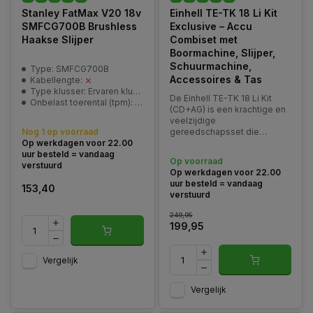
Stanley FatMax V20 18v
Einhell TE-TK 18 Li Kit
SMFCG700B Brushless
Exclusive – Accu
Haakse Slijper
Combiset met
Boormachine, Slijper,
Schuurmachine,
Type: SMFCG700B
Accessoires & Tas
Kabellengte:
Type klusser: Ervaren klusser / Professional
De Einhell TE-TK 18 Li Kit
Onbelast toerental (tpm): 8000/min
(CD+AG) is een krachtige en
veelzijdige
Nog 1 op voorraad
gereedschapsset die
Op werkdagen voor 22.00
bestaat uit twee
uur besteld = vandaag
hoogwaardige Power X-
Op voorraad
verstuurd
Change gereedschappen: de
Op werkdagen voor 22.00
TE-CD 18/2 Li boor- en
uur besteld = vandaag
153,40
schroefmachine en de TE-
verstuurd
AG 18 Li haakse slijper.
249,95
199,95
Vergelijk
Vergelijk