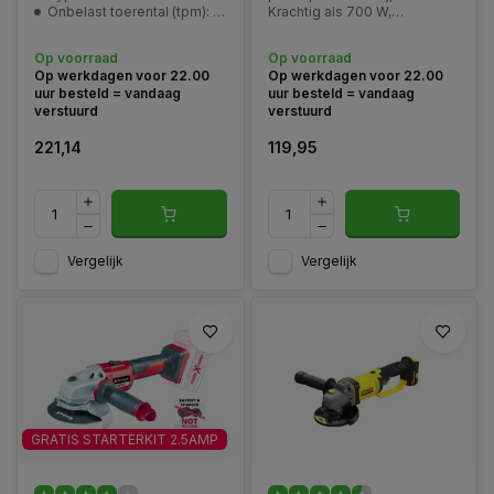
Onbelast toerental (tpm): 8500/min
Krachtig als 700 W,
borstelloze motor, slijpen
onder 43°, stofbeschermd en
Op voorraad
Op voorraad
flexibel inzetbaar
Op werkdagen voor 22.00
Op werkdagen voor 22.00
uur besteld = vandaag
uur besteld = vandaag
verstuurd
verstuurd
221,14
119,95
Vergelijk
Vergelijk
GRATIS STARTERKIT 2.5AMP