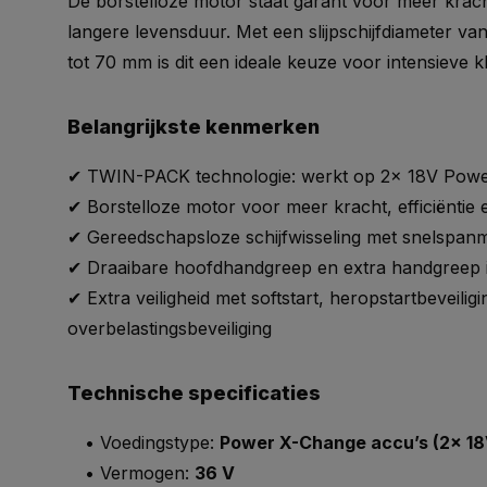
De borstelloze motor staat garant voor meer krach
langere levensduur. Met een slijpschijfdiameter v
tot 70 mm is dit een ideale keuze voor intensieve k
Belangrijkste kenmerken
✔ TWIN-PACK technologie: werkt op 2x 18V Powe
✔ Borstelloze motor voor meer kracht, efficiëntie
✔ Gereedschapsloze schijfwisseling met snelspan
✔ Draaibare hoofdhandgreep en extra handgreep in
✔ Extra veiligheid met softstart, heropstartbeveilig
overbelastingsbeveiliging
Technische specificaties
• Voedingstype:
Power X-Change accu’s (2x 18V
• Vermogen:
36 V