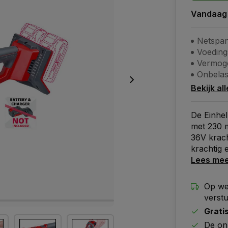
Vandaag
Netspan
Voeding
Vermoge
Onbelas
Bekijk al
De Einhel
met 230 m
36V krach
krachtig 
Lees me
Op we
verst
Grati
De on