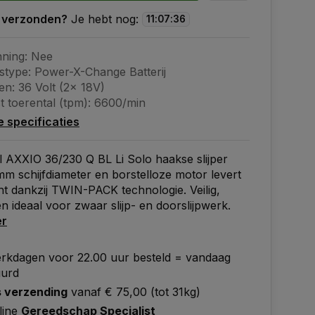
 verzonden?
Je hebt nog:
11
:
07
:
35
ning: Nee
stype: Power-X-Change Batterij
n: 36 Volt (2x 18V)
t toerental (tpm): 6600/min
le specificaties
l AXXIO 36/230 Q BL Li Solo haakse slijper
m schijfdiameter en borstelloze motor levert
t dankzij TWIN-PACK technologie. Veilig,
en ideaal voor zwaar slijp- en doorslijpwerk.
er
rkdagen voor 22.00 uur besteld = vandaag
uurd
s verzending
vanaf € 75,00 (tot 31kg)
line
Gereedschap Specialist