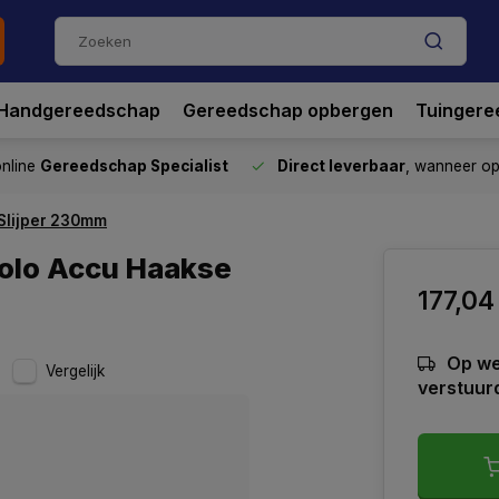
Handgereedschap
Gereedschap opbergen
Tuingere
nline
Gereedschap Specialist
Direct leverbaar
, wanneer o
 Slijper 230mm
Solo Accu Haakse
177,04
Op we
Vergelijk
verstuur