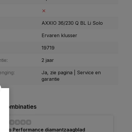
AXXIO 36/230 Q BL Li Solo
Ervaren klusser
19719
tie:
2 jaar
enging:
Ja, zie pagina | Service en
garantie
 combinaties
Pro Performance diamantzaagblad