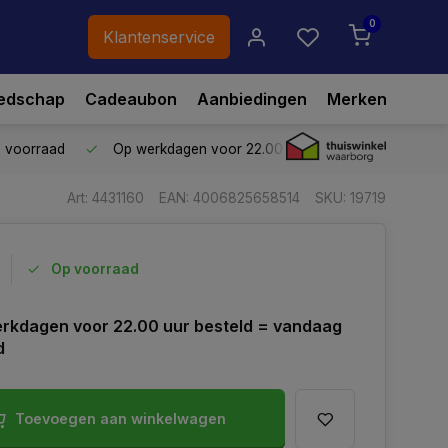
0
Klantenservice
edschap
Cadeaubon
Aanbiedingen
Merken
p voorraad
Op werkdagen voor 22.00 uur besteld,
vandaag ve
Art: 4431160
EAN: 4006825658514
SKU: 19719
Op voorraad
rkdagen voor 22.00 uur besteld = vandaag
d
Toevoegen aan winkelwagen