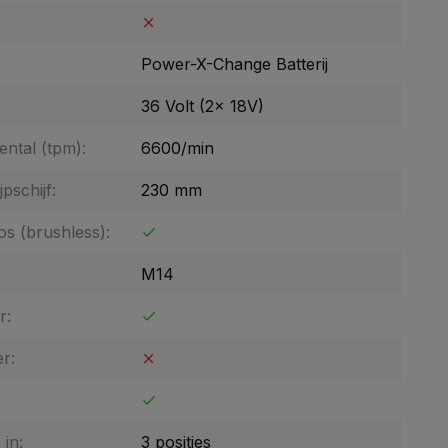
:
Power-X-Change Batterij
36 Volt (2x 18V)
ental (tpm):
6600/min
pschijf:
230 mm
os (brushless):
M14
r:
er:
in:
3 posities