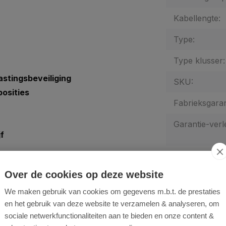
Kabellengte:
Type:
Type klusser:
astingsbeveiliging
SKU:
posities
Fabrieksgaran
Garantie-verl
jf
Over de cookies op deze website
Aanbevolen
alen accubescherming zorgen
We maken gebruik van cookies om gegevens m.b.t. de prestaties
ingen. De beschermkap is snel
en het gebruik van deze website te verzamelen & analyseren, om
kan worden. Deze haakse
sociale netwerkfunctionaliteiten aan te bieden en onze content &