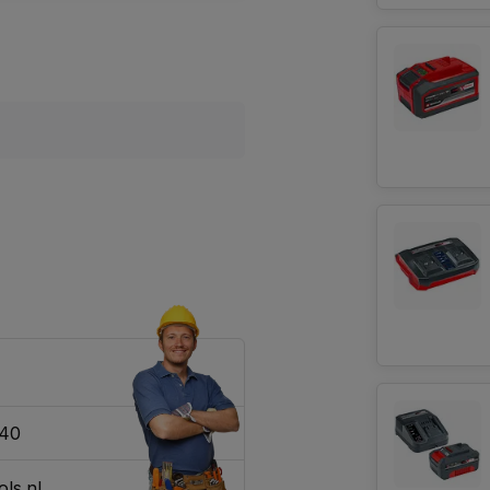
340
ls.nl