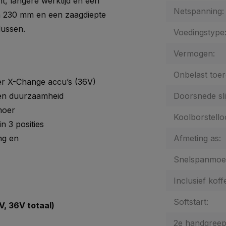
t, langere werktijd en een
Netspanning:
an 230 mm en een zaagdiepte
lussen.
Voedingstype
Vermogen:
Onbelast toer
r X-Change accu’s (36V)
 en duurzaamheid
Doorsnede slij
moer
Koolborstello
 3 posities
ing en
Afmeting as:
Snelspanmoe
Inclusief koff
Softstart:
, 36V totaal)
2e handgreep 