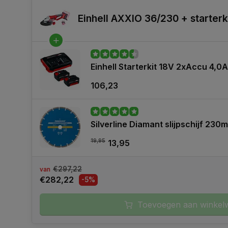
Einhell AXXIO 36/230 + starterki
Einhell Starterkit 18V 2xAccu 4,
106,23
Silverline Diamant slijpschijf 230
19,95
13,95
€297,22
van
€282,22
-5%
Toevoegen aan winkel