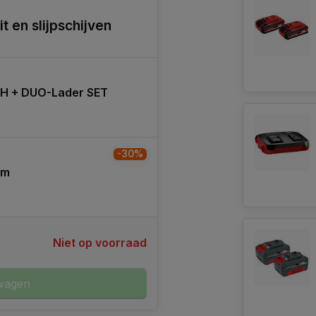
t en slijpschijven
0AH + DUO-Lader SET
-30%
mm
Niet op voorraad
wagen