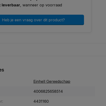
t leverbaar
, wanneer op voorraad
Heb je een vraag over dit product?
es
Einhell Gereedschap
4006825658514
r:
4431160