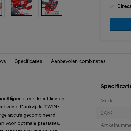
Direc
ews
Specificaties
Aanbevolen combinaties
Specificati
e Slijper
is een krachtige en
Merk:
aamheden. Dankzij de TWIN-
EAN:
nge accu’s gecombineerd
n voor optimale prestaties.
Artikelnumme