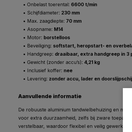
• Onbelast toerental:
6600 t/min
• Schijfdiameter:
230 mm
• Max. zaagdiepte:
70 mm
• Asopname:
M14
• Motor:
borstelloos
• Beveiliging:
softstart, heropstart- en overbel
• Handgreep:
draaibaar, extra handgreep in 3 
• Gewicht (zonder accu’s):
4,21 kg
• Inclusief koffer:
nee
• Levering:
zonder accu, lader en doorslijpschi
Aanvullende informatie
De robuuste aluminium tandwielbehuizing en met
voor extra duurzaamheid, zelfs bij zware toepass
verstelbaar, waardoor flexibel en veilig gewerkt 