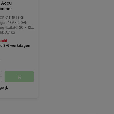
h Accu
rimmer
GE-CT 18 Li Kit
gen: 18V - 2,0Ah
xBxH): 20 x 12 x 98 cm (verpakking)
t: 3,7 kg
ocht
jd 3-6 werkdagen
7
gelijk