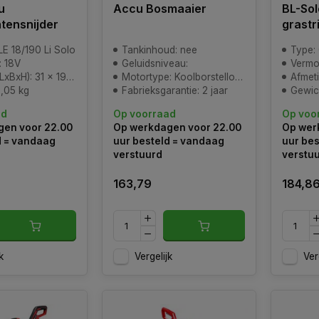
u
Accu Bosmaaier
BL-So
tensnijder
grast
E 18/190 Li Solo
Tankinhoud: nee
Type:
 18V
Geluidsniveau:
Vermo
1 x 19 x 95 cm (verpakking)
Motortype: Koolborstelloos
Afmeti
3,05 kg
Fabrieksgarantie: 2 jaar
Gewicht:
ad
Op voorraad
Op voo
en voor 22.00
Op werkdagen voor 22.00
Op wer
d = vandaag
uur besteld = vandaag
uur bes
verstuurd
verstu
163,79
184,8
k
Vergelijk
Ver