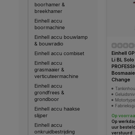
boorhamer &
breekhamer
Einhell accu
boormachine
Einhell accu bouwlamp
& bouwradio
Einhell G
Einhell accu combiset
Li BL Solo
Einhell accu
PROFESS
grasmaaier &
Bosmaaier
verticuteermachine
Change
Einhell accu
Tankinhou
grondfrees &
Geluidsni
grondboor
Motortype:
Fabrieksga
Einhell accu haakse
slijper
Op voorra
Op werkdag
Einhell accu
uur bestel
onkruidbestrijding
verstuurd