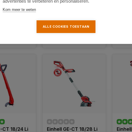
advertenties te verbeteren en personaliseren.
33,95
95,10
Kom meer te weten
ALLE COOKIES TOESTAAN
k
Vergelijk
Ver
C-CT 18/24 Li
Einhell GE-CT 18/28 Li
Einhel