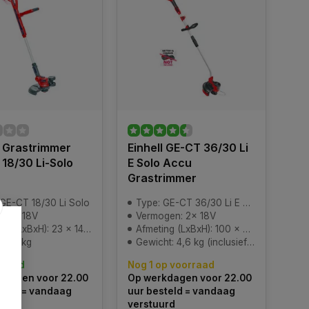
l Grastrimmer
Einhell GE-CT 36/30 Li
18/30 Li-Solo
E Solo Accu
Grastrimmer
 GE-CT 18/30 Li Solo
Type: GE-CT 36/30 Li E Solo
gen: 18V
Vermogen: 2x 18V
xBxH): 23 x 14 x 97 cm (verpakking)
Afmeting (LxBxH): 100 x 35 x 13 cm (verpakking)
t: 3 kg
Gewicht: 4,6 kg (inclusief verpakking)
rraad
Nog 1 op voorraad
kdagen voor 22.00
Op werkdagen voor 22.00
teld = vandaag
uur besteld = vandaag
urd
verstuurd