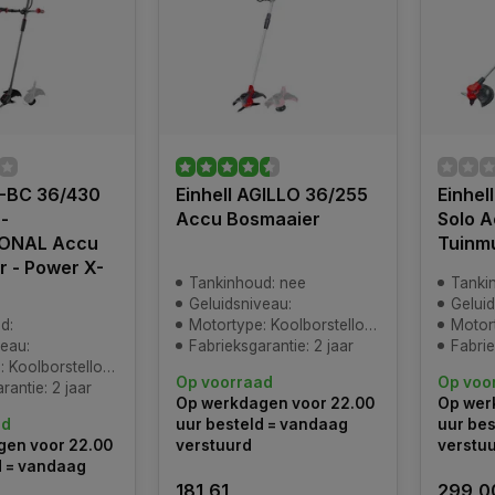
P-BC 36/430
Einhell AGILLO 36/255
Einhel
 -
Accu Bosmaaier
Solo 
IONAL Accu
Tuinmu
 - Power X-
Tankinhoud: nee
Tanki
Geluidsniveau:
Gelui
d:
Motortype: Koolborstelloos
Motort
veau:
Fabrieksgarantie: 2 jaar
Fabrie
 Koolborstelloos
Op voorraad
Op voo
rantie: 2 jaar
Op werkdagen voor 22.00
Op wer
ad
uur besteld = vandaag
uur bes
en voor 22.00
verstuurd
verstu
d = vandaag
181,61
299,0