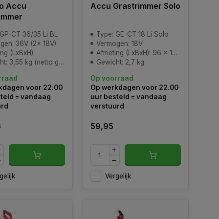
lo Accu
Accu Grastrimmer Solo
rimmer
 GP-CT 36/35 Li BL
Type: GE-CT 18 Li Solo
gen: 36V (2x 18V)
Vermogen: 18V
ng (LxBxH):
Afmeting (LxBxH): 96 x 19 x 11 cm (verpakking)
 3,55 kg (netto gewicht)
Gewicht: 2,7 kg
rraad
Op voorraad
kdagen voor 22.00
Op werkdagen voor 22.00
teld = vandaag
uur besteld = vandaag
urd
verstuurd
6
59,95
gelijk
Vergelijk