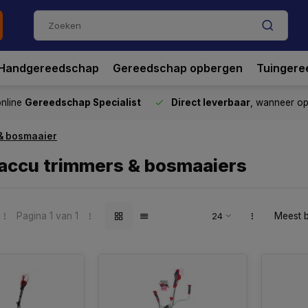
Handgereedschap
Gereedschap opbergen
Tuingere
nline
Gereedschap Specialist
Direct leverbaar
, wanneer o
 & bosmaaier
 accu trimmers & bosmaaiers
Pagina 1 van 1
Meest 