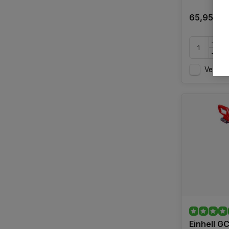
65,95
Vergelij
Einhell G