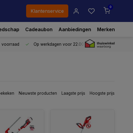
0
Klantenservice
edschap
Cadeaubon
Aanbiedingen
Merken
p voorraad
Op werkdagen voor 22.00 uur besteld,
vandaag ve
bekeken
Nieuwste producten
Laagste prijs
Hoogste prijs