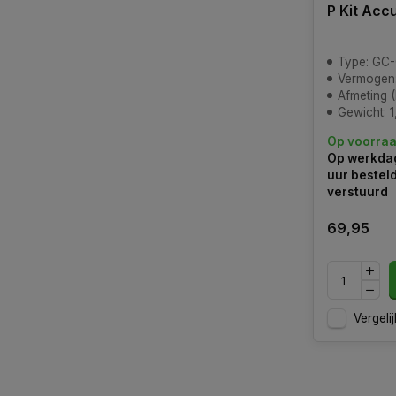
P Kit Acc
Type: GC-C
Vermogen:
Afmeting (LxBxH): 1
Gewicht: 1
Op voorra
Op werkdag
uur bestel
verstuurd
69,95
Vergelij