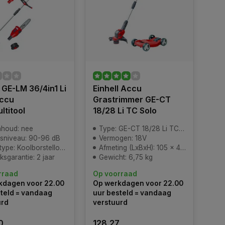
l GE-LM 36/4in1 Li
Einhell Accu
Accu
Grastrimmer GE-CT
ltitool
18/28 Li TC Solo
nhoud: nee
Type: GE-CT 18/28 Li TC-Solo
dsniveau: 90-96 dB
Vermogen: 18V
ype: Koolborstelloos
Afmeting (LxBxH): 105 x 41 x 20 cm (verpakking)
ksgarantie: 2 jaar
Gewicht: 6,75 kg
rraad
Op voorraad
kdagen voor 22.00
Op werkdagen voor 22.00
teld = vandaag
uur besteld = vandaag
urd
verstuurd
0
128,27