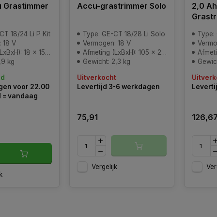
u Grastimmer
Accu-grastrimmer Solo
2,0 A
Grast
T 18/24 Li P Kit
Type: GE-CT 18/28 Li Solo
Type: 
 18 V
Vermogen: 18 V
Vermo
8 x 15 x 49 cm (verpakking)
Afmeting (LxBxH): 105 x 24 x 13 cm (verpakking)
Afmeting (L
,9 kg
Gewicht: 2,3 kg
Gewich
ad
Uitverkocht
Uitverk
en voor 22.00
Levertijd 3-6 werkdagen
Leverti
d = vandaag
75,91
126,6
Vergelijk
Ver
k