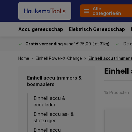
Alle
categorieën
Accu gereedschap
Elektrisch Gereedschap
stuurd
Gratis verzending
vanaf € 75,00 (tot 31kg)
De o
Home
Einhell Power-X-Change
Einhell accu trimmer
Einhell
Einhell accu trimmers &
bosmaaiers
15 Producten
Einhell accu &
acculader
Einhell accu as- &
stofzuiger
Einhell accu