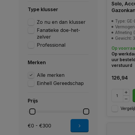
Solo, Acc
Type klusser
Gazonkan
Type: GE-L
Zo nu en dan klusser
Vermogen:
Fanatieke doe-het-
Afmeting (LxBxH): 3
zelver
Gewicht: 
Professional
Op voorra
Op werkdag
uur bestel
Merken
verstuurd
Alle merken
126,94
Einhell Gereedschap
Prijs
Vergelij
€0 - €300