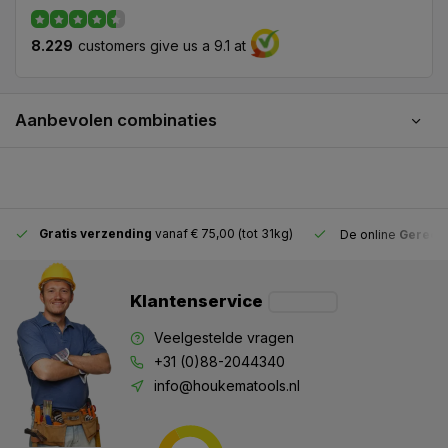
8.229
customers give us a 9.1 at
Aanbevolen combinaties
Gratis verzending
vanaf € 75,00 (tot 31kg)
De online
Gereeds
Klantenservice
Veelgestelde vragen
+31 (0)88-2044340
info@houkematools.nl