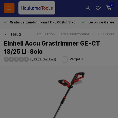
0
Gratis verzending
vanaf € 75,00 (tot 31kg)
De online
Gereeds
Terug
Art: 3411255
EAN: 4006825680416
SKU: 21503
Einhell Accu Grastrimmer GE-CT
18/25 Li-Solo
0/10 (0 Reviews)
Vergelijk