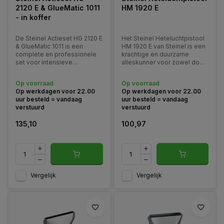
2120 E & GlueMatic 1011
HM 1920 E
- in koffer
De Steinel Actieset HG 2120 E
Het Steinel Heteluchtpistool
& GlueMatic 1011 is een
HM 1920 E van Steinel is een
complete en professionele
krachtige en duurzame
set voor intensieve
alleskunner voor zowel doe-
montage-, reparatie- en
het-zelvers als
afwerkingswerkzaamheden.
professionals. Met 2000 W
Op voorraad
Op voorraad
vermogen, een breed
Op werkdagen voor 22.00
Op werkdagen voor 22.00
temperatuurbereik en
uur besteld = vandaag
uur besteld = vandaag
instelbaar luchtvolume biedt
verstuurd
verstuurd
dit model maximale controle
bij uite
135,10
100,97
Vergelijk
Vergelijk