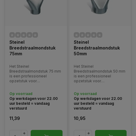
Steinel
Steinel
Breedstraalmondstuk
Breedstraalmondstuk
75mm
50mm
Het Steinel
Het Steinel
Breedstraalmondstuk 75 mm
Breedstraalmondstuk 50 mm
is een professioneel
is een professioneel
opzetstuk voor
opzetstuk voor
heteluchtpistolen dat zorgt
heteluchtpistolen dat zorgt
voor een extra brede en
voor een brede en
Op voorraad
Op voorraad
gelijkmatige luchtverdeling.
gelijkmatige luchtverdeling.
Op werkdagen voor 22.00
Op werkdagen voor 22.00
uur besteld = vandaag
uur besteld = vandaag
verstuurd
verstuurd
11,39
10,95