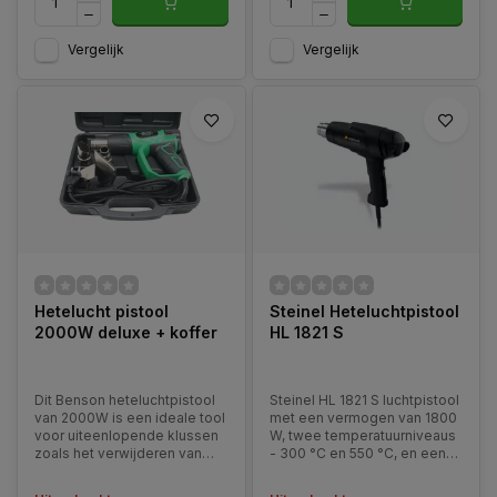
Vergelijk
Vergelijk
Hetelucht pistool
Steinel Heteluchtpistool
2000W deluxe + koffer
HL 1821 S
Dit Benson heteluchtpistool
Steinel HL 1821 S luchtpistool
van 2000W is een ideale tool
met een vermogen van 1800
voor uiteenlopende klussen
W, twee temperatuurniveaus
zoals het verwijderen van
- 300 °C en 550 °C, en een
verf, soldeerwerk en het
vermogen van 350/450 l/min.
drogen van materialen.
De structuur is