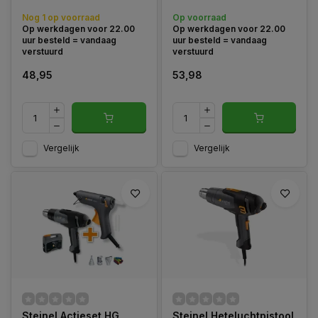
en doe-het-zelf
Nog 1 op voorraad
Op voorraad
toepassingen.
Op werkdagen voor 22.00
Op werkdagen voor 22.00
uur besteld = vandaag
uur besteld = vandaag
verstuurd
verstuurd
48,95
53,98
Vergelijk
Vergelijk
Steinel Actieset HG
Steinel Heteluchtpistool