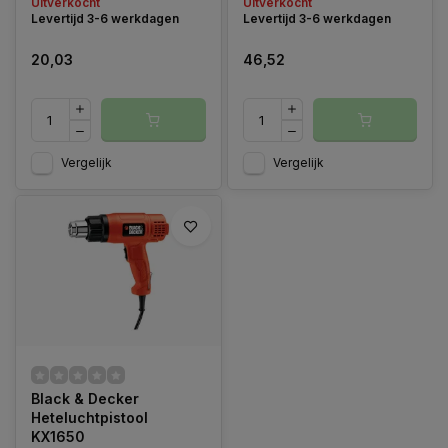
Uitverkocht
Uitverkocht
geoptimaliseerd en de
Levertijd 3-6 werkdagen
Levertijd 3-6 werkdagen
levensduur van de motor is
450 uur.
20,03
46,52
Vergelijk
Vergelijk
Black & Decker
Heteluchtpistool
KX1650