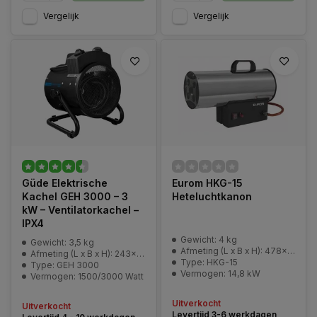
Vergelijk
Vergelijk
Güde Elektrische
Eurom HKG-15
Kachel GEH 3000 – 3
Heteluchtkanon
kW – Ventilatorkachel –
IPX4
Gewicht: 4 kg
Gewicht: 3,5 kg
Afmeting (L x B x H): 478x332x187 mm
Afmeting (L x B x H): 243x227x295 mm
Type: HKG-15
Type: GEH 3000
Vermogen: 14,8 kW
Vermogen: 1500/3000 Watt
Uitverkocht
Uitverkocht
Levertijd 3-6 werkdagen