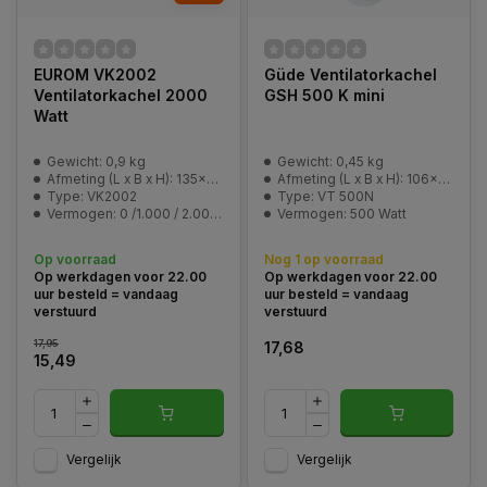
EUROM VK2002
Güde Ventilatorkachel
Ventilatorkachel 2000
GSH 500 K mini
Watt
Gewicht: 0,9 kg
Gewicht: 0,45 kg
Afmeting (L x B x H): 135x220x260 mm
Afmeting (L x B x H): 106x114x180 mm
Type: VK2002
Type: VT 500N
Vermogen: 0 /1.000 / 2.000 Watt
Vermogen: 500 Watt
Op voorraad
Nog 1 op voorraad
Op werkdagen voor 22.00
Op werkdagen voor 22.00
uur besteld = vandaag
uur besteld = vandaag
verstuurd
verstuurd
17,95
17,68
15,49
Vergelijk
Vergelijk