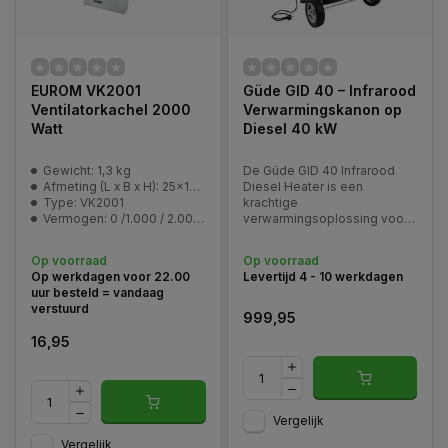
EUROM VK2001
Güde GID 40 – Infrarood
Ventilatorkachel 2000
Verwarmingskanon op
Watt
Diesel 40 kW
Gewicht: 1,3 kg
De Güde GID 40 Infrarood
Afmeting (L x B x H): 25x12x24cm
Diesel Heater is een
Type: VK2001
krachtige
Vermogen: 0 /1.000 / 2.000 Watt
verwarmingsoplossing voor
grote, goed geventileerde
ruimtes waar directe,
Op voorraad
Op voorraad
gerichte warmte gewenst is.
Op werkdagen voor 22.00
Levertijd 4 - 10 werkdagen
Door gebruik te maken van
uur besteld = vandaag
infraroodtechnologie
verstuurd
verwarmt dit toestel niet de
999,95
lucht, maar objecten
16,95
Vergelijk
Vergelijk