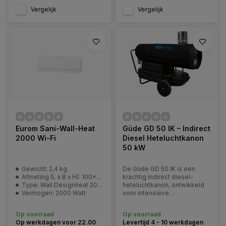
Vergelijk
Vergelijk
Eurom Sani-Wall-Heat
Güde GD 50 IK – Indirect
2000 Wi-Fi
Diesel Heteluchtkanon
50 kW
Gewicht: 2,4 kg
De Güde GD 50 IK is een
Afmeting (L x B x H): 100x563x189 mm
krachtig indirect diesel-
Type: Wall Designheat 2000 WiFi
heteluchtkanon, ontwikkeld
Vermogen: 2000 Watt
voor intensieve
verwarmingsklussen waar
betrouwbaarheid en schone
Op voorraad
Op voorraad
warme lucht essentieel zijn.
Op werkdagen voor 22.00
Levertijd 4 - 10 werkdagen