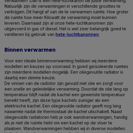
verwarmen? Dan is een hete-luchtkanon de juiste verwarming.
Natuurlijk zijn de verwarmingen in verschillende groottes te
verkrijgen. Dit hangt af van de te verwarmen ruimte. Hoe groter
de ruimte hoe meer Kilowatt de verwarming moet kunnen
leveren. Daarnaast zijn al onze hete-luchtkanonnen zijn
uitgevoerd in gas of diesel. Het is wel zeer belangrijk goed te
ventileren bij gebruik van
hete-luchtkanonnen
.
Binnen verwarmen
Voor een ideale binnenverwarming hebben wij meerdere
modellen en keuzes op voorraad. In goed geïsoleerde ruimtes
zijn meerdere modellen mogelijk. Een oliegevulde radiator is
daarbij een slimme keuze.
De vinnen van de radiotor zijn gevuld met olie en zorgt voor
een snelle en geleidelijke verwarming. Doordat de olie lang op
temperatuur blijft nadat de kachel een gewenste temperatuur
bereikt heeft, zijn deze type kachels zuiniger als een
elektrische kachel. Een oliegevulde radiator geeft nog lang
nawarmte nadat de thermostaat de kachel uitschakelt. Naast
oliegevulde radiatoren heb je ook wandverwarmingen, handig
als je niet de ruimte hebt om een kachel op de vloer te
plaatsen. Wandverwarmingen hebben wij in diverse modellen.