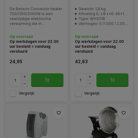
De Benson Convector heater
Gewicht: 1,9 kg
750/1250/2000W is een
Afmeting (L x B x H): 46x12x19 cm
veelzijdige elektrische
Type: WH2018
verwarming die in
Vermogen: 0 /1.000 / 2.000 Watt
verschillende standen kan
worden ingesteld, waardoor
Op voorraad
Op voorraad
je de warmte-output kunt
Op werkdagen voor 22.00
Op werkdagen voor 22.00
aanpassen aan de behoefte.
uur besteld = vandaag
uur besteld = vandaag
verstuurd
verstuurd
24,95
42,83
Vergelijk
Vergelijk