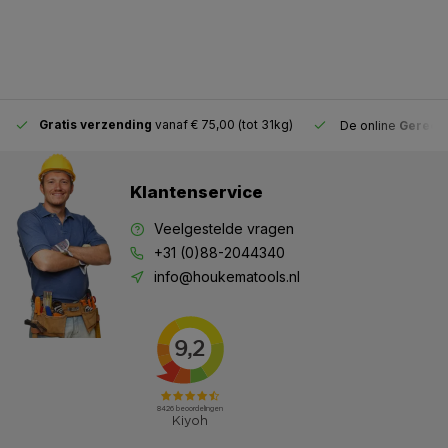
Gratis verzending
vanaf € 75,00 (tot 31kg)
De online
Gereeds
Klantenservice
Veelgestelde vragen
+31 (0)88-2044340
info@houkematools.nl