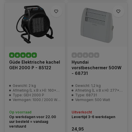
Güde Elektrische kachel
Hyundai
GEH 2000 P - 85122
vorstbeschermer 500W
- 68731
Gewicht: 2 kg
Gewicht: 1,2 kg
Afmeting (L x B x H): 160x210x217 mm
Afmeting (L x B x H): 277x105x245 mm
Type: GEH 2000 P
Type: 68731
Vermogen: 1000 / 2000 Watt
Vermogen: 500 Watt
Op voorraad
Uitverkocht
Op werkdagen voor 22.00
Levertijd 3-6 werkdagen
uur besteld = vandaag
verstuurd
24,95