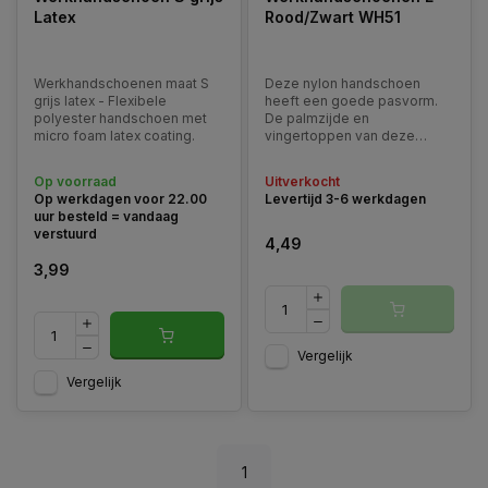
Latex
Rood/Zwart WH51
Werkhandschoenen maat S
Deze nylon handschoen
grijs latex - Flexibele
heeft een goede pasvorm.
polyester handschoen met
De palmzijde en
micro foam latex coating.
vingertoppen van deze
handschoen hebben een
latex coating wat voor een
Op voorraad
Uitverkocht
goede grip zorgt.
Op werkdagen voor 22.00
Levertijd 3-6 werkdagen
uur besteld = vandaag
verstuurd
4,49
3,99
Vergelijk
Vergelijk
1