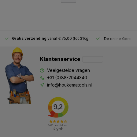
Gratis verzending
vanaf € 75,00 (tot 31kg)
De online
Gereeds
Klantenservice
Veelgestelde vragen
+31 (0)88-2044340
info@houkematools.nl