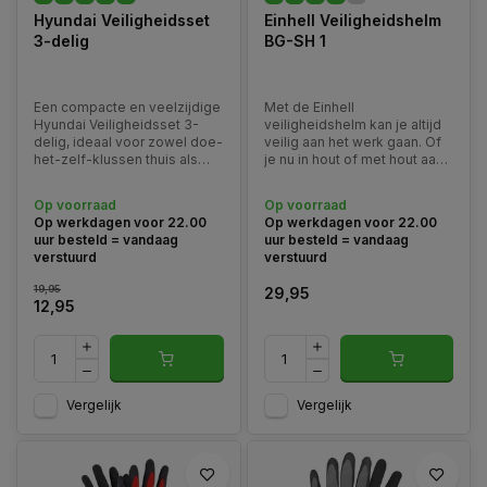
Hyundai Veiligheidsset
Einhell Veiligheidshelm
3-delig
BG-SH 1
Een compacte en veelzijdige
Met de Einhell
Hyundai Veiligheidsset 3-
veiligheidshelm kan je altijd
delig, ideaal voor zowel doe-
veilig aan het werk gaan. Of
het-zelf-klussen thuis als
je nu in hout of met hout aan
professioneel gebruik op de
het werk bent, de eigen
werkplek.
veiligheid staat altijd voorop.
Op voorraad
Op voorraad
Op werkdagen voor 22.00
Op werkdagen voor 22.00
uur besteld = vandaag
uur besteld = vandaag
verstuurd
verstuurd
19,95
29,95
12,95
Vergelijk
Vergelijk