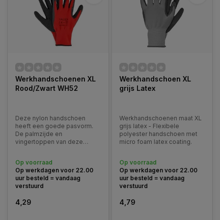
Werkhandschoenen XL
Werkhandschoen XL
Rood/Zwart WH52
grijs Latex
Deze nylon handschoen
Werkhandschoenen maat XL
heeft een goede pasvorm.
grijs latex - Flexibele
De palmzijde en
polyester handschoen met
vingertoppen van deze
micro foam latex coating.
handschoen hebben een
latex coating wat voor een
Op voorraad
Op voorraad
goede grip zorgt.
Op werkdagen voor 22.00
Op werkdagen voor 22.00
uur besteld = vandaag
uur besteld = vandaag
verstuurd
verstuurd
4,29
4,79