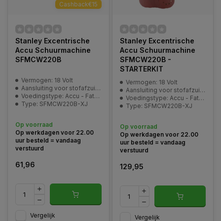
Cashback€15
Stanley Excentrische
Stanley Excentrische
Accu Schuurmachine
Accu Schuurmachine
SFMCW220B
SFMCW220B -
STARTERKIT
Vermogen: 18 Volt
Vermogen: 18 Volt
Aansluiting voor stofafzuiging: ja
Aansluiting voor stofafzuiging: ja
Voedingstype: Accu - FatMax V20
Voedingstype: Accu - FatMax V20
Type: SFMCW220B-XJ
Type: SFMCW220B-XJ
Op voorraad
Op voorraad
Op werkdagen voor 22.00
Op werkdagen voor 22.00
uur besteld = vandaag
uur besteld = vandaag
verstuurd
verstuurd
61,96
129,95
Vergelijk
Vergelijk