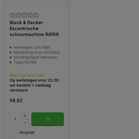
Black & Decker
Excentrische
schuurmachine KA199
Vermogen: 240 Watt
Aansluiting voor stofafzuiging: ja
Voedingstype: Netstroom 230V
Type: KA199
Nog 1 op voorraad
Op werkdagen voor 22.00
uur besteld = vandaag
verstuurd
58,82
Vergelijk