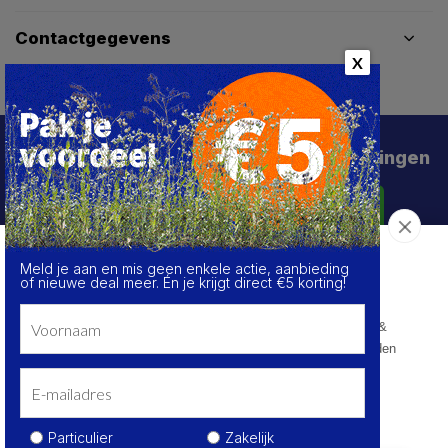
Contactgegevens
X
Schrijf je in voor de beste deals en kortingen
Abonneer
Meld je aan en mis geen enkele actie, aanbieding
Over de cookies op deze website
of nieuwe deal meer. Én je krijgt direct €5 korting!
We maken gebruik van cookies om gegevens m.b.t. de
prestaties en het gebruik van deze website te verzamelen &
analyseren, om sociale netwerkfunctionaliteiten aan te bieden
en onze content & advertenties te verbeteren en
personaliseren.
© HoukemaTools
Kom meer te weten
Privacy Policy
Algemene voorwaarden
Sitemap
Particulier
Zakelijk