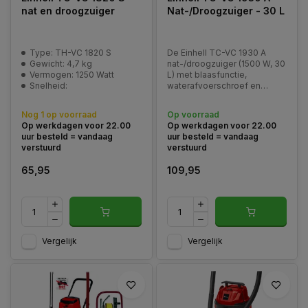
nat en droogzuiger
Nat-/Droogzuiger - 30 L
Type: TH-VC 1820 S
De Einhell TC-VC 1930 A
Gewicht: 4,7 kg
nat-/droogzuiger (1500 W, 30
Vermogen: 1250 Watt
L) met blaasfunctie,
Snelheid:
waterafvoerschroef en
automatische
stopcontactfunctie. Inclusief
Nog 1 op voorraad
Op voorraad
slang, filters en accessoires.
Op werkdagen voor 22.00
Op werkdagen voor 22.00
uur besteld = vandaag
uur besteld = vandaag
verstuurd
verstuurd
65,95
109,95
Vergelijk
Vergelijk