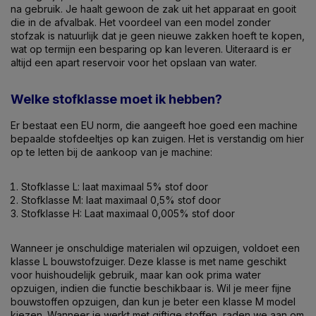
na gebruik. Je haalt gewoon de zak uit het apparaat en gooit
die in de afvalbak. Het voordeel van een model zonder
stofzak is natuurlijk dat je geen nieuwe zakken hoeft te kopen,
wat op termijn een besparing op kan leveren. Uiteraard is er
altijd een apart reservoir voor het opslaan van water.
Welke stofklasse moet ik hebben?
Er bestaat een EU norm, die aangeeft hoe goed een machine
bepaalde stofdeeltjes op kan zuigen. Het is verstandig om hier
op te letten bij de aankoop van je machine:
Stofklasse L: laat maximaal 5% stof door
Stofklasse M: laat maximaal 0,5% stof door
Stofklasse H: Laat maximaal 0,005% stof door
Wanneer je onschuldige materialen wil opzuigen, voldoet een
klasse L bouwstofzuiger. Deze klasse is met name geschikt
voor huishoudelijk gebruik, maar kan ook prima water
opzuigen, indien die functie beschikbaar is. Wil je meer fijne
bouwstoffen opzuigen, dan kun je beter een klasse M model
kiezen. Wanneer je werkt met giftige stoffen, raden we aan om