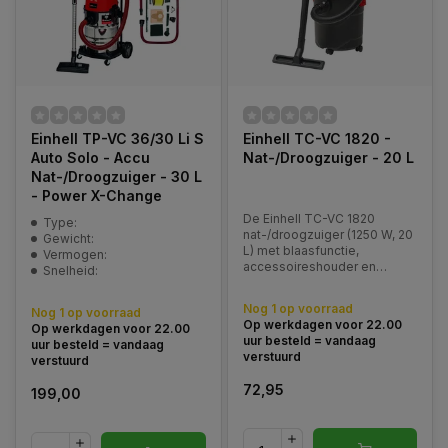
Einhell TP-VC 36/30 Li S
Einhell TC-VC 1820 -
Auto Solo - Accu
Nat-/Droogzuiger - 20 L
Nat-/Droogzuiger - 30 L
- Power X-Change
De Einhell TC-VC 1820
Type:
nat-/droogzuiger (1250 W, 20
Gewicht:
L) met blaasfunctie,
Vermogen:
accessoireshouder en
Snelheid:
complete set filters.
Compact, licht en veelzijdig
Nog 1 op voorraad
Nog 1 op voorraad
inzetbaar.
Op werkdagen voor 22.00
Op werkdagen voor 22.00
uur besteld = vandaag
uur besteld = vandaag
verstuurd
verstuurd
72,95
199,00