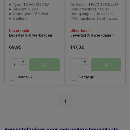
Type: TC-VC 1820 SA
De Einhell TE-VC 36/25 Li S-
Gewicht: 4,2 kg
Solo draadloze nat- en
Vermogen: 1250 Watt
droogzuiger is lid van de
Snelheid:
PXC-familie en heeft twee
oplaadbare 18V-batterijen
nodig. Levering is zonder
Uitverkocht
Uitverkocht
batterij of oplader.
Levertijd 3-6 werkdagen
Levertijd 3-6 werkdagen
69,95
147,02
Vergelijk
Vergelijk
1
Bouwstofzuiger voor een veilige bouwplaats