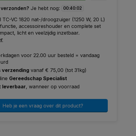
 verzonden?
Je hebt nog:
00
:
40
:
01
l TC-VC 1820 nat-/droogzuiger (1250 W, 20 L)
functie, accessoireshouder en complete set
ompact, licht en veelzijdig inzetbaar.
er
rkdagen voor 22.00 uur besteld = vandaag
uurd
s verzending
vanaf € 75,00 (tot 31kg)
line
Gereedschap Specialist
t leverbaar
, wanneer op voorraad
Heb je een vraag over dit product?