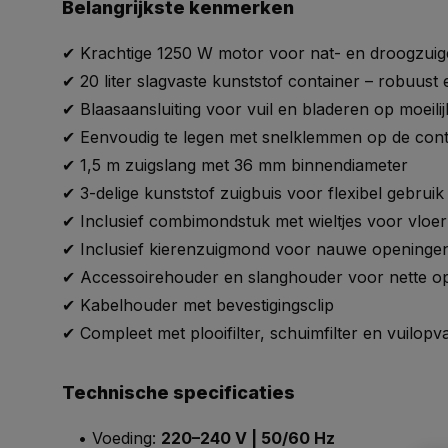
Belangrijkste kenmerken
✔ Krachtige 1250 W motor voor nat- en droogzui
✔ 20 liter slagvaste kunststof container – robuust e
✔ Blaasaansluiting voor vuil en bladeren op moeili
✔ Eenvoudig te legen met snelklemmen op de cont
✔ 1,5 m zuigslang met 36 mm binnendiameter
✔ 3-delige kunststof zuigbuis voor flexibel gebruik
✔ Inclusief combimondstuk met wieltjes voor vloer 
✔ Inclusief kierenzuigmond voor nauwe openinge
✔ Accessoirehouder en slanghouder voor nette o
✔ Kabelhouder met bevestigingsclip
✔ Compleet met plooifilter, schuimfilter en vuilop
Technische specificaties
• Voeding:
220–240 V | 50/60 Hz