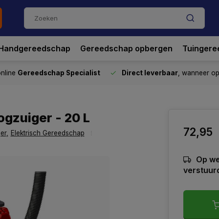
Handgereedschap
Gereedschap opbergen
Tuingere
nline
Gereedschap Specialist
Direct leverbaar
, wanneer o
ogzuiger - 20 L
72,95
er
,
Elektrisch Gereedschap
Op we
verstuur