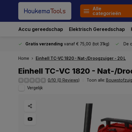
Alle
categorieën
Accu gereedschap
Elektrisch Gereedschap
stuurd
Gratis verzending
vanaf € 75,00 (tot 31kg)
De o
Home
Einhell TC-VC 1820 - Nat-/Droogzuiger - 20 L
Einhell TC-VC 1820 - Nat-/Dro
0/10 (0 Reviews)
Toon alle:
Bouwstofzuig
Vergelijk