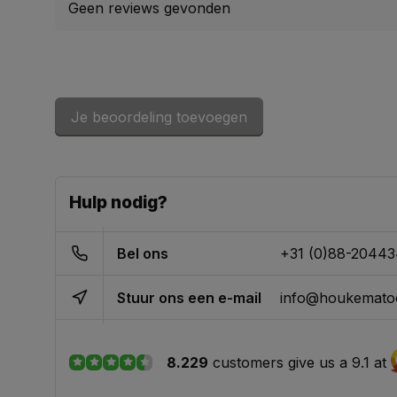
Geen reviews gevonden
Je beoordeling toevoegen
Hulp nodig?
Bel ons
+31 (0)88-2044
Stuur ons een e-mail
info@houkematoo
8.229
customers give us a 9.1 at