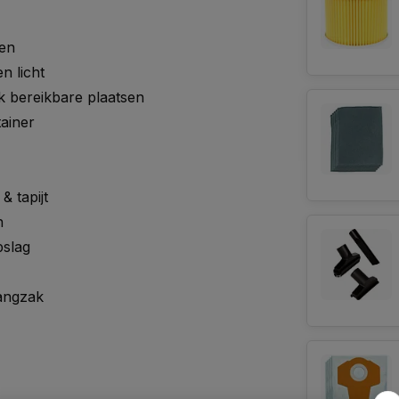
gen
n licht
jk bereikbare plaatsen
ainer
& tapijt
n
pslag
vangzak