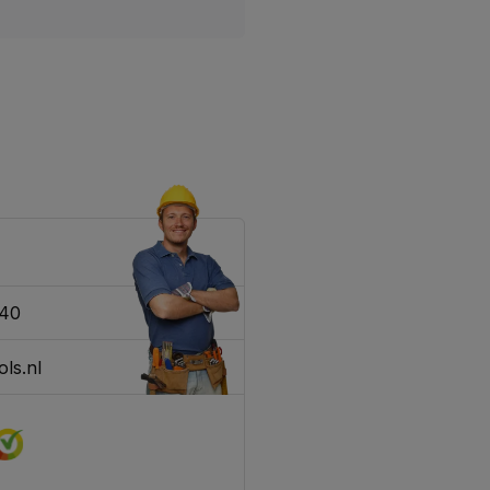
340
ls.nl