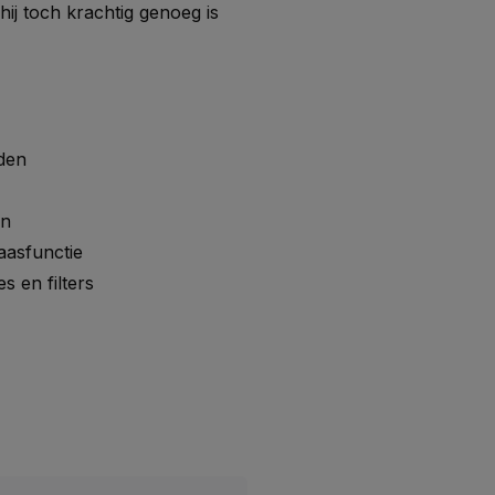
hij toch krachtig genoeg is
uden
en
asfunctie
s en filters