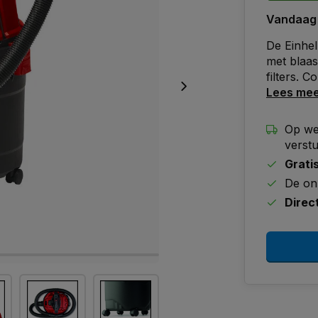
Vandaag
De Einhel
met blaas
filters. C
Lees me
Op we
verst
Grati
De on
Direc