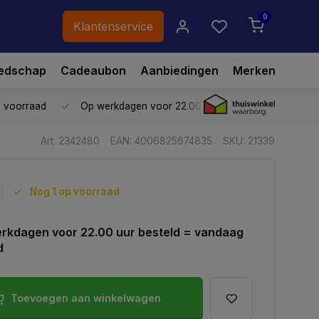
0
Klantenservice
edschap
Cadeaubon
Aanbiedingen
Merken
p voorraad
Op werkdagen voor 22.00 uur besteld,
vandaag ve
Art: 2342480
EAN: 4006825674835
SKU: 21339
Nog 1 op voorraad
rkdagen voor 22.00 uur besteld = vandaag
d
Toevoegen aan winkelwagen