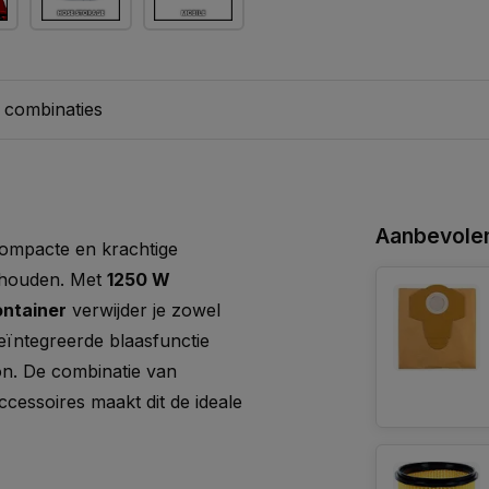
 combinaties
Aanbevolen
compacte en krachtige
shouden. Met
1250 W
ontainer
verwijder je zowel
geïntegreerde blaasfunctie
on. De combinatie van
cessoires maakt dit de ideale