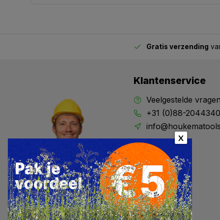
Gratis verzending
van
2.00 uur besteld,
vandaag verstuurd
Klantenservice
Veelgestelde vrage
+31 (0)88-204434
info@houkematools
X