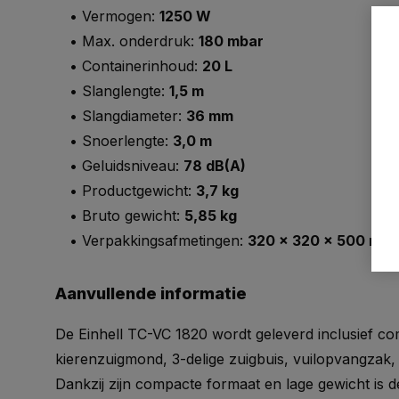
• Vermogen:
1250 W
• Max. onderdruk:
180 mbar
• Containerinhoud:
20 L
• Slanglengte:
1,5 m
• Slangdiameter:
36 mm
• Snoerlengte:
3,0 m
• Geluidsniveau:
78 dB(A)
• Productgewicht:
3,7 kg
• Bruto gewicht:
5,85 kg
• Verpakkingsafmetingen:
320 x 320 x 500 mm
Aanvullende informatie
De Einhell TC-VC 1820 wordt geleverd inclusief c
kierenzuigmond, 3-delige zuigbuis, vuilopvangzak, sc
Dankzij zijn compacte formaat en lage gewicht is 