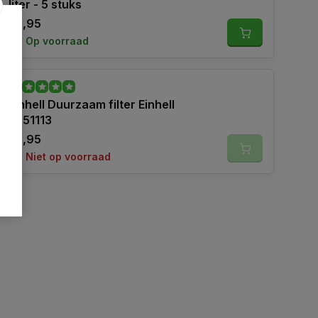
liter - 5 stuks
22,95
Op voorraad
Einhell Duurzaam filter Einhell
2351113
22,95
Niet op voorraad