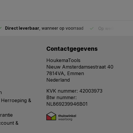
Direct leverbaar
, wanneer op voorraad
Op werkdagen voo
Contactgegevens
HoukemaTools
Nieuw Amsterdamsestraat 40
7814VA, Emmen
Nederland
KVK nummer: 42003973
n
Btw nummer:
 Herroeping &
NL869239946B01
rantie
ccount &