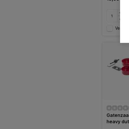
Vergelij
Gatenzaag
heavy dut