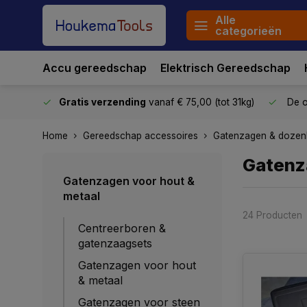
Alle
categorieën
Accu gereedschap
Elektrisch Gereedschap
stuurd
Gratis verzending
vanaf € 75,00 (tot 31kg)
De o
Home
Gereedschap accessoires
Gatenzagen & dozen
Gatenz
Gatenzagen voor hout &
metaal
24 Producten
Centreerboren &
gatenzaagsets
Gatenzagen voor hout
& metaal
Gatenzagen voor steen