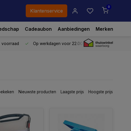
0
Klantenservice
edschap
Cadeaubon
Aanbiedingen
Merken
p voorraad
Op werkdagen voor 22.00 uur besteld,
vandaag ve
bekeken
Nieuwste producten
Laagste prijs
Hoogste prijs