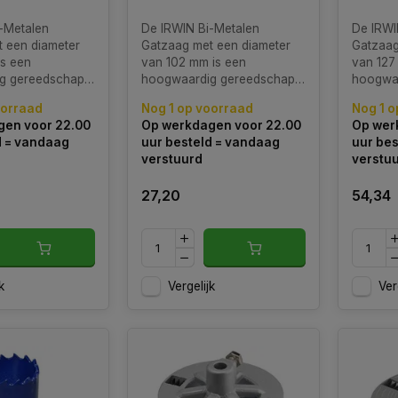
-Metalen
De IRWIN Bi-Metalen
De IRWI
 een diameter
Gatzaag met een diameter
Gatzaag
s een
van 102 mm is een
van 127
g gereedschap
hoogwaardig gereedschap
hoogwa
orpen voor het
dat is ontworpen voor het
dat is 
oorraad
Nog 1 op voorraad
Nog 1 o
n efficiënt
nauwkeurig en efficiënt
nauwkeur
en voor 22.00
Op werkdagen voor 22.00
Op wer
aten in
zagen van gaten in
zagen v
d = vandaag
uur besteld = vandaag
uur bes
e materialen.
verschillende materialen.
verschil
verstuurd
verstu
27,20
54,34
k
Vergelijk
Ver