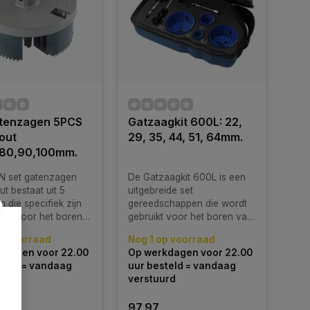
atenzagen 5PCS
Gatzaagkit 600L: 22,
out
29, 35, 44, 51, 64mm.
,80,90,100mm.
N set gatenzagen
De Gatzaagkit 600L is een
t bestaat uit 5
uitgebreide set
 die specifiek zijn
gereedschappen die wordt
en voor het boren
gebruikt voor het boren van
n in hout. Deze set
gaten van verschillende
p voorraad
Nog 1 op voorraad
atzagen met
diameters in diverse
kdagen voor 22.00
Op werkdagen voor 22.00
rs van 68 mm, 74
materialen.
teld = vandaag
uur besteld = vandaag
 mm, 90 mm en 100
urd
verstuurd
97,97