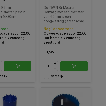
r 9,5mm
De IRWIN Bi-Metalen
diameter, past in
Gatzaag met een diameter
en 14-30mm
van 60 mm is een
hoogwaardig gereedschap
dat is ontworpen voor het
rraad
Nog 1 op voorraad
nauwkeurig en efficiënt
kdagen voor 22.00
Op werkdagen voor 22.00
zagen van gaten in
teld = vandaag
uur besteld = vandaag
verschillende materialen.
urd
verstuurd
Deze bi-metalen gatzaag
combineert duurzaamheid
18,95
en precisie voor optimale
gelijk
Vergelijk