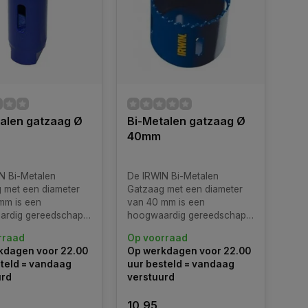
alen gatzaag Ø
Bi-Metalen gatzaag Ø
40mm
N Bi-Metalen
De IRWIN Bi-Metalen
 met een diameter
Gatzaag met een diameter
mm is een
van 40 mm is een
ardig gereedschap
hoogwaardig gereedschap
ontworpen voor het
dat is ontworpen voor het
rraad
Op voorraad
ig en efficiënt
nauwkeurig en efficiënt
kdagen voor 22.00
Op werkdagen voor 22.00
an gaten in
zagen van gaten in
teld = vandaag
uur besteld = vandaag
lende materialen.
verschillende materialen.
urd
verstuurd
-metalen gatzaag
Deze bi-metalen gatzaag
ert duurzaamheid
combineert duurzaamheid
10,95
sie voor optimale
en precisie voor optimale