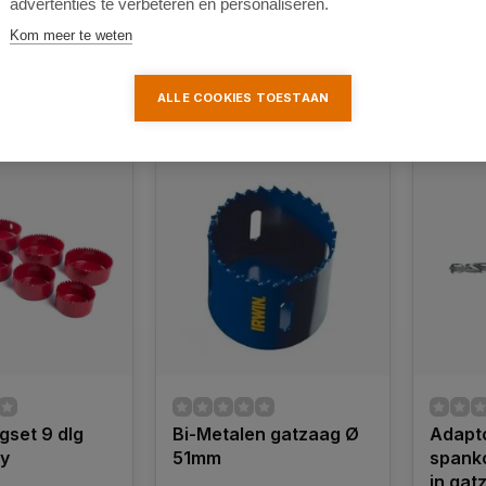
advertenties te verbeteren en personaliseren.
Kom meer te weten
ALLE COOKIES TOESTAAN
k
Vergelijk
Ver
set 9 dlg
Bi-Metalen gatzaag Ø
Adapt
y
51mm
spanko
in ga