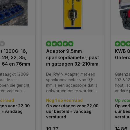
t 1200G: 16,
Adaptor 9,5mm
KWB 8
, 29, 32, 35,
spankopdiameter, past
Gaten
1, 64 en 76mm
in gatzagen 32-210mm
tzaagkit 1200G
De IRWIN Adapter met een
Gatenza
breide set
spankopdiameter van 9,5
102 & 1
pen die gericht
mm is een accessoire dat is
hout, is
oren van een
ontworpen om te worden
andere p
 aan gaten met
gebruikt in combinatie met
oorraad
Nog 1 op voorraad
Op voo
e diameters in
gatzagen met diameters
en voor 22.00
Op werkdagen voor 22.00
Op wer
rialen.
variërend van 32 mm tot 210
d = vandaag
uur besteld = vandaag
uur bes
mm.
verstuurd
verstu
19,73
14,86