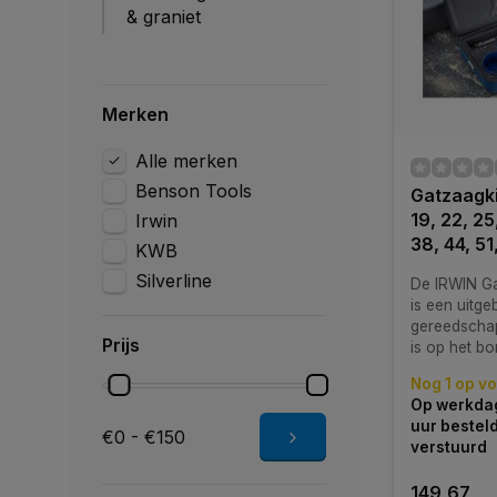
& graniet
Merken
Alle merken
Benson Tools
Gatzaagki
19, 22, 25
Irwin
38, 44, 5
KWB
Silverline
De IRWIN Ga
is een uitge
gereedschap
Prijs
is op het b
breed scala
Nog 1 op v
verschillend
Op werkdag
diverse mate
uur bestel
€0 - €150
verstuurd
149,67