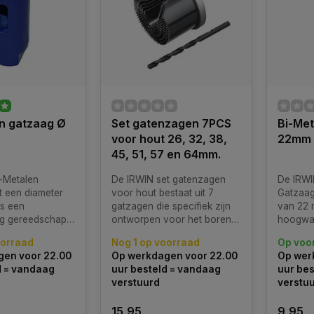
n gatzaag Ø
Set gatenzagen 7PCS
Bi-Met
voor hout 26, 32, 38,
22mm
45, 51, 57 en 64mm.
-Metalen
De IRWIN set gatenzagen
De IRWI
 een diameter
voor hout bestaat uit 7
Gatzaag
s een
gatzagen die specifiek zijn
van 22 
g gereedschap
ontworpen voor het boren
hoogwa
orpen voor het
van gaten in hout. Deze set
dat is 
oorraad
Nog 1 op voorraad
Op voo
n efficiënt
bevat gatzagen met diverse
nauwkeur
en voor 22.00
Op werkdagen voor 22.00
Op wer
aten in
diameters: 26 mm, 32 mm,
zagen v
d = vandaag
uur besteld = vandaag
uur bes
e materialen.
38 mm, 45 mm, 51 mm, 57
verschil
verstuurd
verstu
alen gatzaag
mm en 64 mm.
Deze bi
 duurzaamheid
combine
15,95
9,95
voor optimale
en preci