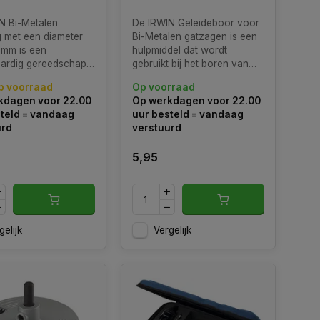
N Bi-Metalen
De IRWIN Geleideboor voor
 met een diameter
Bi-Metalen gatzagen is een
 mm is een
hulpmiddel dat wordt
ardig gereedschap
gebruikt bij het boren van
ontworpen voor het
gaten met een gatzaag in
p voorraad
Op voorraad
ig en efficiënt
materialen zoals metaal.
kdagen voor 22.00
Op werkdagen voor 22.00
an gaten in
teld = vandaag
uur besteld = vandaag
lende materialen.
urd
verstuurd
5,95
gelijk
Vergelijk