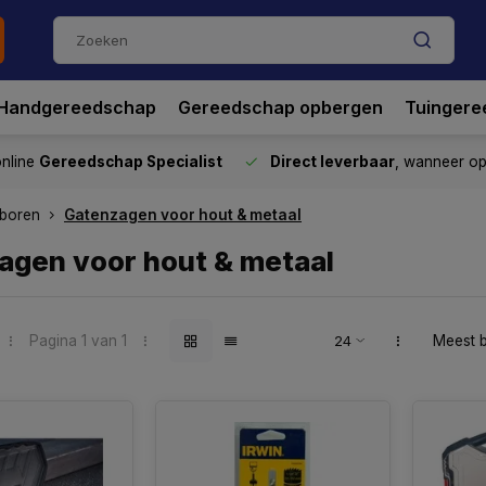
Handgereedschap
Gereedschap opbergen
Tuingere
nline
Gereedschap Specialist
Direct leverbaar
, wanneer o
boren
Gatenzagen voor hout & metaal
agen voor hout & metaal
Pagina 1 van 1
Meest 