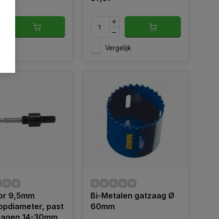
gelijk
Vergelijk
or 9,5mm
Bi-Metalen gatzaag Ø
pdiameter, past
60mm
tzagen 14-30mm