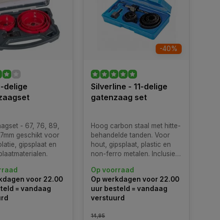
-40%
-delige
Silverline - 11-delige
zaagset
gatenzaag set
agset - 67, 76, 89,
Hoog carbon staal met hitte-
27mm geschikt voor
behandelde tanden. Voor
olatie, gipsplaat en
hout, gipsplaat, plastic en
laatmaterialen.
non-ferro metalen. Inclusief
8 x gatenzagen: 19, 25, 29,
rraad
Op voorraad
32, 38, 44, 51 en 64 mm, 2 x
kdagen voor 22.00
Op werkdagen voor 22.00
gatenzaagspandoorns en 1 x
teld = vandaag
uur besteld = vandaag
2,5 mm zeskantsleutel.
urd
verstuurd
Compatibel met spankoppen
tot 13 mm.
14,95