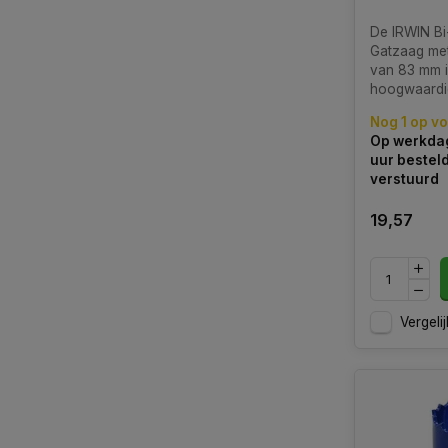
De IRWIN Bi
Gatzaag met
van 83 mm i
hoogwaardi
dat is ontw
Nog 1 op v
nauwkeurig e
Op werkdag
zagen van g
uur bestel
verschillend
verstuurd
19,57
Vergelij