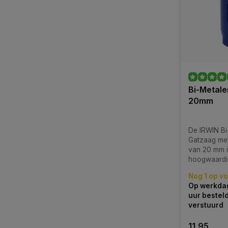
Bi-Metale
20mm
De IRWIN Bi
Gatzaag met
van 20 mm i
hoogwaardi
dat is ontw
Nog 1 op v
nauwkeurig e
Op werkdag
zagen van g
uur bestel
verschillend
verstuurd
Deze bi-met
combineert
11,95
en precisie 