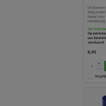
De Benson 
delig is een
ideaal voor 
nauwkeurig 
in hout, gip
Op voorra
en andere z
Op werkdag
materialen.
uur bestel
verstuurd
8,95
Vergelij