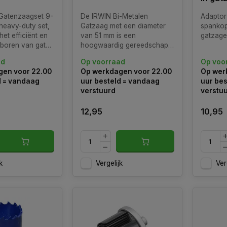
Gatenzaagset 9-
De IRWIN Bi-Metalen
Adapto
 heavy-duty set,
Gatzaag met een diameter
spankop
het efficiënt en
van 51 mm is een
gatzag
boren van gaten
hoogwaardig gereedschap
splaten, kunststof
dat is ontworpen voor het
ad
Op voorraad
Op voo
achte
nauwkeurig en efficiënt
en voor 22.00
Op werkdagen voor 22.00
Op wer
zagen van gaten in
d = vandaag
uur besteld = vandaag
uur bes
verschillende materialen.
verstuurd
verstu
Deze bi-metalen gatzaag
combineert duurzaamheid
12,95
10,95
en precisie voor optimale
k
Vergelijk
Ver