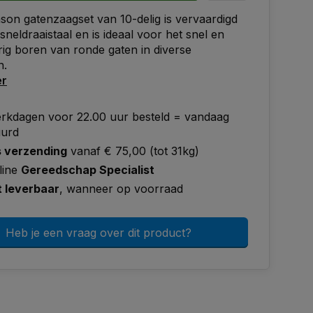
on gatenzaagset van 10-delig is vervaardigd
neldraaistaal en is ideaal voor het snel en
g boren van ronde gaten in diverse
n.
er
rkdagen voor 22.00 uur besteld = vandaag
uurd
s verzending
vanaf € 75,00 (tot 31kg)
line
Gereedschap Specialist
t leverbaar
, wanneer op voorraad
Heb je een vraag over dit product?