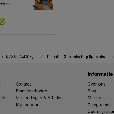
ls.nl
af € 75,00 (tot 31kg)
De online
Gereedschap Specialist
Informatie
n
Contact
Over ons
0
Betaalmethoden
Blog
.nl
Verzendingen & Afhalen
Merken
Mijn account
Categorieën
Openingstijde