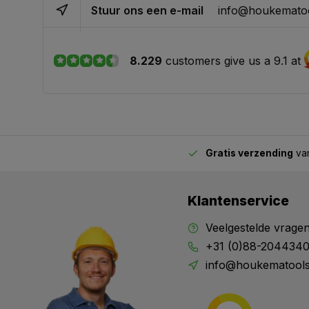
Stuur ons een e-mail
info@houkematoo
8.229
customers give us a 9.1 at
Gratis verzending
van
2.00 uur besteld,
vandaag verstuurd
Klantenservice
Veelgestelde vrage
+31 (0)88-204434
info@houkematools