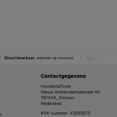
Direct leverbaar
, wanneer op voorraad
Op werkdagen voo
Contactgegevens
HoukemaTools
Nieuw Amsterdamsestraat 40
7814VA, Emmen
Nederland
KVK nummer: 42003973
n