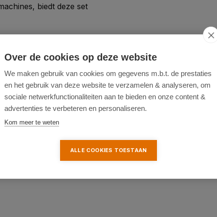
achines, biedt deze set
Over de cookies op deze website
We maken gebruik van cookies om gegevens m.b.t. de prestaties
 30 mm
en het gebruik van deze website te verzamelen & analyseren, om
e hardheid
sociale netwerkfunctionaliteiten aan te bieden en onze content &
en, zacht staal, ijzer,
advertenties te verbeteren en personaliseren.
r, messing, en meer
Kom meer te weten
ntage en demontage
ALLE COOKIES TOESTAAN
ënte en eenvoudige manier om
len, perfect voor zowel