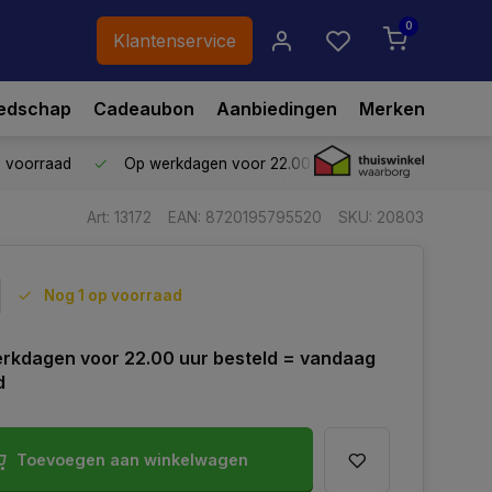
0
Klantenservice
edschap
Cadeaubon
Aanbiedingen
Merken
p voorraad
Op werkdagen voor 22.00 uur besteld,
vandaag ve
Art: 13172
EAN: 8720195795520
SKU: 20803
Nog 1 op voorraad
rkdagen voor 22.00 uur besteld = vandaag
d
Toevoegen aan winkelwagen