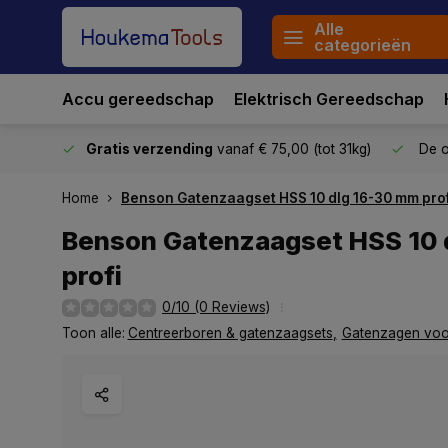
Alle
categorieën
Accu gereedschap
Elektrisch Gereedschap
stuurd
Gratis verzending
vanaf € 75,00 (tot 31kg)
De o
Home
Benson Gatenzaagset HSS 10 dlg 16-30 mm prof
Benson Gatenzaagset HSS 10 
profi
0/10 (0 Reviews)
Toon alle:
Centreerboren & gatenzaagsets
,
Gatenzagen voor