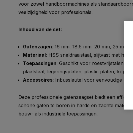
voor zowel handboormachines als standaardboorm
veelzijdigheid voor professionals.
Inhoud van de set:
Gatenzagen
: 16 mm, 18,5 mm, 20 mm, 25 mm,
Materiaal
: HSS sneldraaistaal, slijtvast met hog
Toepassingen
: Geschikt voor roestvrijstalen plat
plaatstaal, legeringsplaten, plastic platen, kope
Accessoires
: Inbussleutel voor eenvoudige mo
Deze professionele gatenzaagset biedt een effici
schone gaten te boren in harde en zachte materia
bouw- als industriële toepassingen.