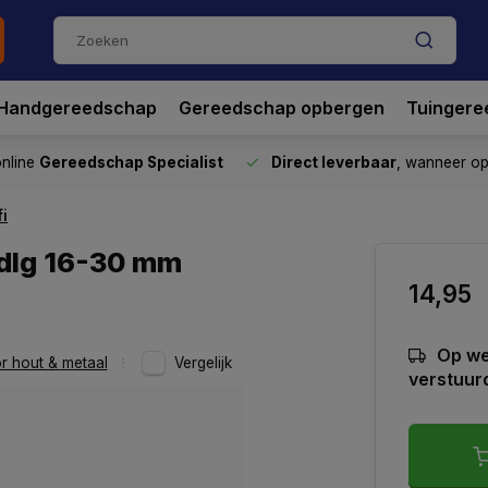
Handgereedschap
Gereedschap opbergen
Tuingere
nline
Gereedschap Specialist
Direct leverbaar
, wanneer o
i
dlg 16-30 mm
14,95
Op we
 hout & metaal
Vergelijk
verstuur