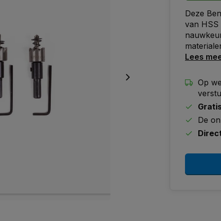
Deze Bens
van HSS s
nauwkeuri
materiale
Lees me
Op we
verst
Grati
De on
Direc