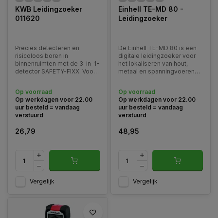
KWB Leidingzoeker
Einhell TE-MD 80 -
011620
Leidingzoeker
Precies detecteren en
De Einhell TE-MD 80 is een
risicoloos boren in
digitale leidingzoeker voor
binnenruimten met de 3-in-1-
het lokaliseren van hout,
detector SAFETY-FIXX. Voor
metaal en spanningvoerende
men gaat boren, dient men
leidingen in muren, vloeren
zeker te zijn dat zich achter
en plafonds.
Op voorraad
Op voorraad
het betrokken oppervlak
Op werkdagen voor 22.00
Op werkdagen voor 22.00
geen stroomleidingen,
uur besteld = vandaag
uur besteld = vandaag
metaal of houten balken
verstuurd
verstuurd
bevinden.
26,79
48,95
Vergelijk
Vergelijk