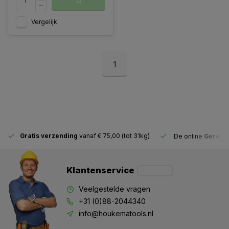
Vergelijk
1
Gratis verzending
vanaf € 75,00 (tot 31kg)
De online
Gereeds
Klantenservice
Veelgestelde vragen
+31 (0)88-2044340
info@houkematools.nl