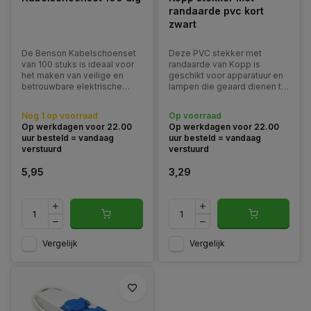
randaarde pvc kort
zwart
De Benson Kabelschoenset
Deze PVC stekker met
van 100 stuks is ideaal voor
randaarde van Kopp is
het maken van veilige en
geschikt voor apparatuur en
betrouwbare elektrische
lampen die geaard dienen te
verbindingen.
worden en voor het
aansluiten van 3-aderige
Nog 1 op voorraad
Op voorraad
snoeren.
Op werkdagen voor 22.00
Op werkdagen voor 22.00
uur besteld = vandaag
uur besteld = vandaag
verstuurd
verstuurd
5,95
3,29
Vergelijk
Vergelijk