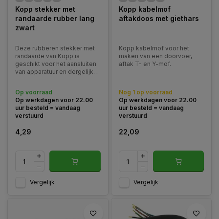
Kopp stekker met
Kopp kabelmof
randaarde rubber lang
aftakdoos met giethars
zwart
Deze rubberen stekker met
Kopp kabelmof voor het
randaarde van Kopp is
maken van een doorvoer,
geschikt voor het aansluiten
aftak T- en Y-mof.
van apparatuur en dergelijke
binnens en buitenshuis.
Op voorraad
Nog 1 op voorraad
Op werkdagen voor 22.00
Op werkdagen voor 22.00
uur besteld = vandaag
uur besteld = vandaag
verstuurd
verstuurd
4,29
22,09
Vergelijk
Vergelijk