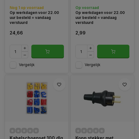
aansluiten van 3-aderige
Nog 1 op voorraad
Op voorraad
snoeren.
Op werkdagen voor 22.00
Op werkdagen voor 22.00
uur besteld = vandaag
uur besteld = vandaag
verstuurd
verstuurd
24,66
2,99
Vergelijk
Vergelijk
Kabelschoenset 100 dlg
Kopp stekker met