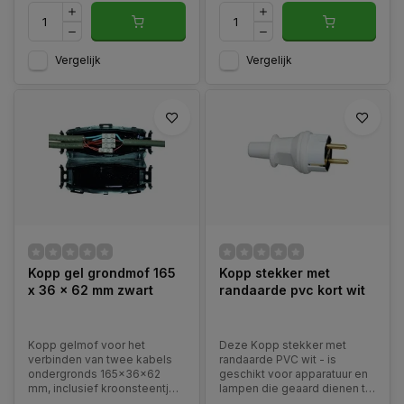
Vergelijk
Vergelijk
Kopp gel grondmof 165
Kopp stekker met
x 36 x 62 mm zwart
randaarde pvc kort wit
Kopp gelmof voor het
Deze Kopp stekker met
verbinden van twee kabels
randaarde PVC wit - is
ondergronds 165x36x62
geschikt voor apparatuur en
mm, inclusief kroonsteentje
lampen die geaard dienen te
en twee bindbandjes, zwart.
worden en voor het