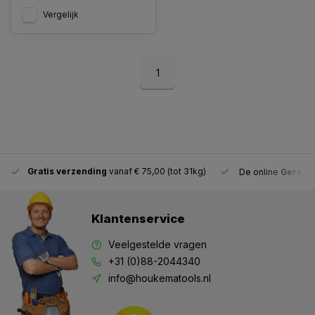
Vergelijk
1
Gratis verzending
vanaf € 75,00 (tot 31kg)
De online
Gereeds
Klantenservice
Veelgestelde vragen
+31 (0)88-2044340
info@houkematools.nl