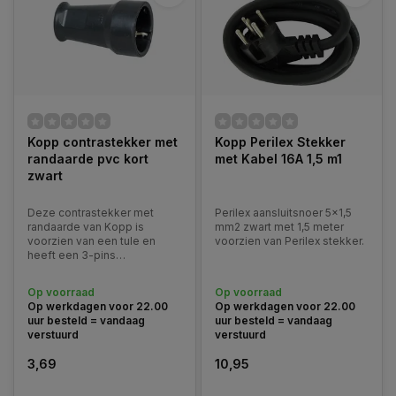
Kopp contrastekker met
Kopp Perilex Stekker
randaarde pvc kort
met Kabel 16A 1,5 m1
zwart
Deze contrastekker met
Perilex aansluitsnoer 5x1,5
randaarde van Kopp is
mm2 zwart met 1,5 meter
voorzien van een tule en
voorzien van Perilex stekker.
heeft een 3-pins
aansluitmogelijkheid
waardoor deze geschikt is
Op voorraad
Op voorraad
voor geaarde stekkers en
Op werkdagen voor 22.00
Op werkdagen voor 22.00
apparatuur binnenshuis.
uur besteld = vandaag
uur besteld = vandaag
verstuurd
verstuurd
3,69
10,95