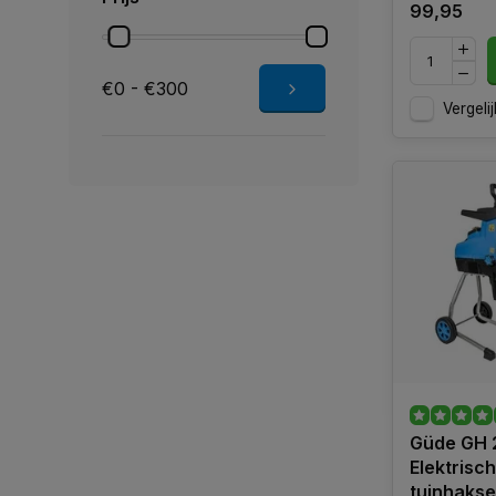
99,95
€0 - €300
Vergelij
Güde GH 2
Elektrisc
tuinhakse