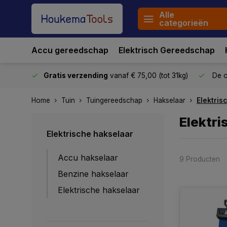
Alle
categorieën
Accu gereedschap
Elektrisch Gereedschap
stuurd
Gratis verzending
vanaf € 75,00 (tot 31kg)
De o
Home
Tuin
Tuingereedschap
Hakselaar
Elektris
Elektri
Elektrische hakselaar
Accu hakselaar
9 Producten
Benzine hakselaar
Elektrische hakselaar