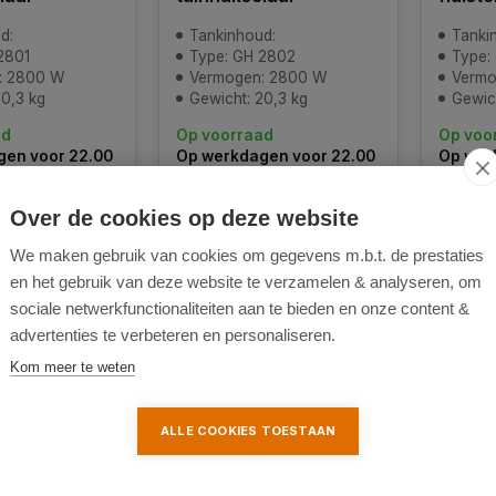
d:
Tankinhoud:
Tanki
2801
Type: GH 2802
Type:
: 2800 W
Vermogen: 2800 W
Vermo
20,3 kg
Gewicht: 20,3 kg
Gewic
ad
Op voorraad
Op voo
en voor 22.00
Op werkdagen voor 22.00
Op wer
d = vandaag
uur besteld = vandaag
uur bes
verstuurd
verstu
Over de cookies op deze website
268,31
190,71
We maken gebruik van cookies om gegevens m.b.t. de prestaties
en het gebruik van deze website te verzamelen & analyseren, om
sociale netwerkfunctionaliteiten aan te bieden en onze content &
advertenties te verbeteren en personaliseren.
k
Vergelijk
Ver
Kom meer te weten
ALLE COOKIES TOESTAAN