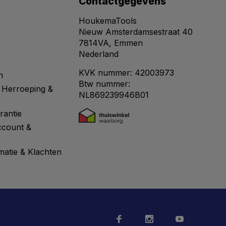
Contactgegevens
HoukemaTools
Nieuw Amsterdamsestraat 40
7814VA, Emmen
Nederland
KVK nummer: 42003973
n
Btw nummer:
 Herroeping &
NL869239946B01
rantie
ccount &
matie & Klachten