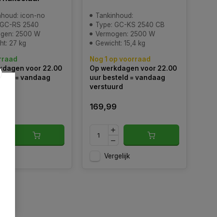
nhoud: icon-no
Tankinhoud:
 GC-RS 2540
Type: GC-KS 2540 CB
gen: 2500 W
Vermogen: 2500 W
ht: 27 kg
Gewicht: 15,4 kg
rraad
Nog 1 op voorraad
kdagen voor 22.00
Op werkdagen voor 22.00
teld = vandaag
uur besteld = vandaag
urd
verstuurd
169,99
gelijk
Vergelijk