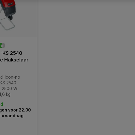
C-KS 2540
he Hakselaar
d: icon-no
-KS 2540
: 2500 W
1,6 kg
ad
en voor 22.00
d = vandaag