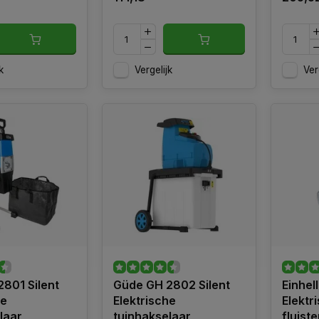
k
Vergelijk
Ver
801 Silent
Güde GH 2802 Silent
Einhel
he
Elektrische
Elektr
laar
tuinhakselaar
fluist