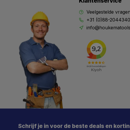
Klantenservice
Veelgestelde vrage
+31 (0)88-204434
info@houkematools
X
Meld je aan en mis geen enkele actie, aanbieding
of nieuwe deal meer. Én je krijgt direct €5 korting!
Schrijf je in voor de beste deals en korti
Je