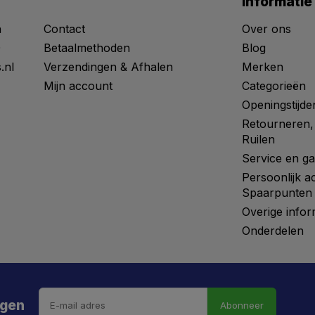
Informatie
n
Contact
Over ons
0
Betaalmethoden
Blog
.nl
Verzendingen & Afhalen
Merken
Mijn account
Categorieën
Openingstijde
Retourneren,
Ruilen
Service en ga
Persoonlijk a
Spaarpunten
Overige infor
Onderdelen
ngen
Abonneer
 hebt de weg vrij gemaaid naar €5 korting!