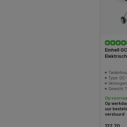
Einhell G
Elektrisc
Tankinhou
Type: GC
Vermogen
Gewicht: 1
Op voorra
Op werkdag
uur bestel
verstuurd
122,70