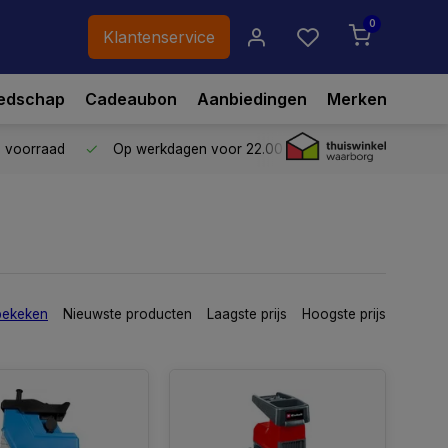
0
Klantenservice
edschap
Cadeaubon
Aanbiedingen
Merken
p voorraad
Op werkdagen voor 22.00 uur besteld,
vandaag ve
bekeken
Nieuwste producten
Laagste prijs
Hoogste prijs