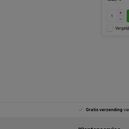
Vergelij
Gratis verzending
van
2.00 uur besteld,
vandaag verstuurd