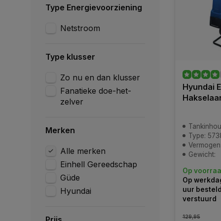
Type Energievoorziening
Netstroom
Type klusser
Zo nu en dan klusser
Hyundai E
Fanatieke doe-het-
Hakselaa
zelver
Tankinhou
Merken
Type: 573
Vermogen:
Alle merken
Gewicht:
Einhell Gereedschap
Op voorra
Güde
Op werkdag
uur bestel
Hyundai
verstuurd
129,95
Prijs