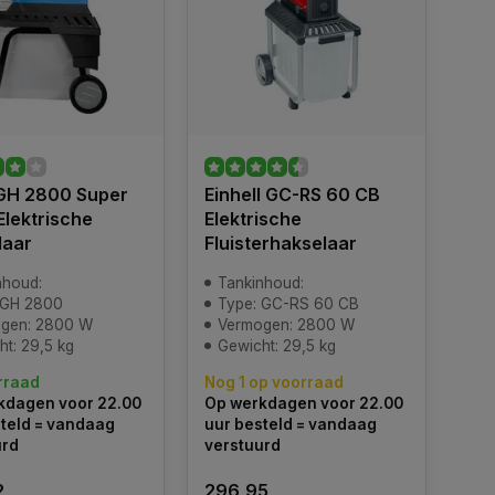
GH 2800 Super
Einhell GC-RS 60 CB
 Elektrische
Elektrische
laar
Fluisterhakselaar
nhoud:
Tankinhoud:
 GH 2800
Type: GC-RS 60 CB
gen: 2800 W
Vermogen: 2800 W
t: 29,5 kg
Gewicht: 29,5 kg
rraad
Nog 1 op voorraad
kdagen voor 22.00
Op werkdagen voor 22.00
teld = vandaag
uur besteld = vandaag
urd
verstuurd
2
296,95