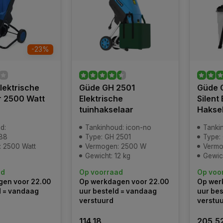
-23%
lektrische
Güde GH 2501
Güde 
r 2500 Watt
Elektrische
Silent
tuinhakselaar
Hakse
d:
Tankinhoud: icon-no
Tanki
88
Type: GH 2501
Type:
 2500 Watt
Vermogen: 2500 W
Vermo
Gewicht: 12 kg
Gewich
ad
Op voorraad
Op voo
en voor 22.00
Op werkdagen voor 22.00
Op wer
d = vandaag
uur besteld = vandaag
uur bes
verstuurd
verstu
114,18
205,5