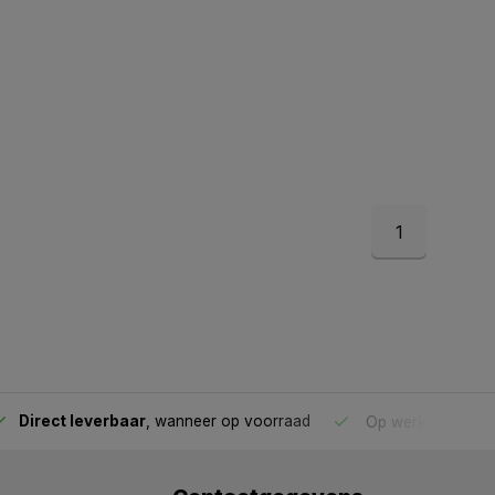
1
Direct leverbaar
, wanneer op voorraad
Op werkdagen voo