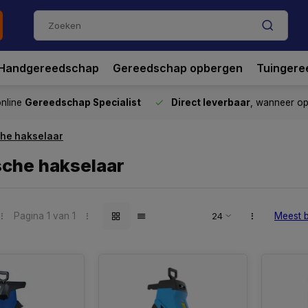
Handgereedschap
Gereedschap opbergen
Tuingere
nline
Gereedschap Specialist
Direct leverbaar
, wanneer o
che hakselaar
sche hakselaar
Pagina 1 van 1
Meest 