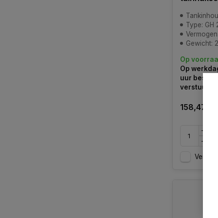
Tankinhou
Type: GH 
Vermogen
Gewicht: 
Op voorra
Op werkdag
uur bestel
verstuurd
158,47
Vergelij