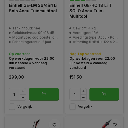
Einhell GE-LM 36/4in1 Li
Einhell GE-HC 18 Li T
Solo Accu Tuinmultitool
SOLO Accu Tuin-
Multitool
Tankinhoud: nee
Gewicht: 4 kg
Geluidsniveau: 90-96 dB
Vermogen: 18V
Motortype: Koolborstelloos
Voedingstype: Accu - Power-X-Change
Fabrieksgarantie: 2 jaar
Afmeting (LxBxH): 122 x 21 x 12 cm (verpakking)
Op voorraad
Nog 1 op voorraad
Op werkdagen voor 22.00
Op werkdagen voor 22.00
uur besteld = vandaag
uur besteld = vandaag
verstuurd
verstuurd
299,00
151,50
Vergelijk
Vergelijk