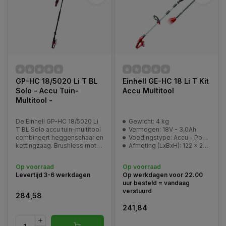
GP-HC 18/5020 Li T BL
Einhell GE-HC 18 Li T Kit
Solo - Accu Tuin-
Accu Multitool
Multitool -
De Einhell GP-HC 18/5020 Li
Gewicht: 4 kg
T BL Solo accu tuin-multitool
Vermogen: 18V - 3,0Ah
combineert heggenschaar en
Voedingstype: Accu - Power-X-Change
kettingzaag. Brushless motor,
Afmeting (LxBxH): 122 x 21 x 12 cm (verpakking)
telescopisch verstelbaar en
incl. draagriem.
Op voorraad
Op voorraad
Levertijd 3-6 werkdagen
Op werkdagen voor 22.00
uur besteld = vandaag
verstuurd
284,58
241,84