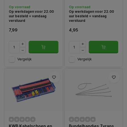
tot de helft van hun
Op voorraad
Op voorraad
oorspronkelijke diameter,
Op werkdagen voor 22.00
Op werkdagen voor 22.00
waardoor ze strak om de
uur besteld = vandaag
uur besteld = vandaag
kabels passen en een
verstuurd
verstuurd
veilige, isolerende laag
vormen.
7,99
4,95
Vergelijk
Vergelijk
KWB Kabelschoen en
Bundelbandjes Tyraps