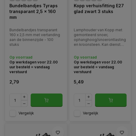
Bundelbandjes Tyraps
Kopp verhuisfitting E27
transparant 2,5 x 160
glad zwart 3 stuks
mm
Bundelbandjes transparant
Lamphouder van Kopp met
160 x 2,5 mm met vertanding
gemonteerd snoer,
aan de binnenzijde - 100
ophanghoog/snoerontlasting
stuks
en kroonsteen. Kan dienst
doen als tijdelijke verlichting
bij verhuizingen. Geschikt
Op voorraad
Op voorraad
voor lampen met E27 fitting
Op werkdagen voor 22.00
Op werkdagen voor 22.00
en maximaal 100 Watt.
uur besteld = vandaag
uur besteld = vandaag
verstuurd
verstuurd
2,79
5,49
Vergelijk
Vergelijk