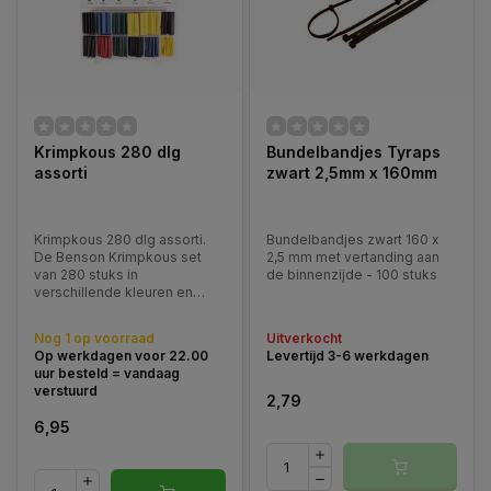
Krimpkous 280 dlg
Bundelbandjes Tyraps
assorti
zwart 2,5mm x 160mm
Krimpkous 280 dlg assorti.
Bundelbandjes zwart 160 x
De Benson Krimpkous set
2,5 mm met vertanding aan
van 280 stuks in
de binnenzijde - 100 stuks
verschillende kleuren en
maten is perfect voor het
binden, isoleren en
Nog 1 op voorraad
Uitverkocht
beveiligen van kabels.
Op werkdagen voor 22.00
Levertijd 3-6 werkdagen
uur besteld = vandaag
verstuurd
2,79
6,95