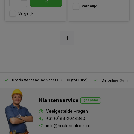
Vergelijk
Vergelijk
1
Gratis verzending
vanaf € 75,00 (tot 31kg)
De online
Gereeds
Klantenservice
geopend
Veelgestelde vragen
+31 (0)88-2044340
info@houkematools.nl