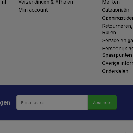
.nl
Verzendingen & Afhalen
Merken
Mijn account
Categorieën
Openingstijde
Retourneren,
Ruilen
Service en ga
Persoonlijk a
Spaarpunten
Overige infor
Onderdelen
ngen
Abonneer
 hebt de weg vrij gemaaid naar €5 korting!