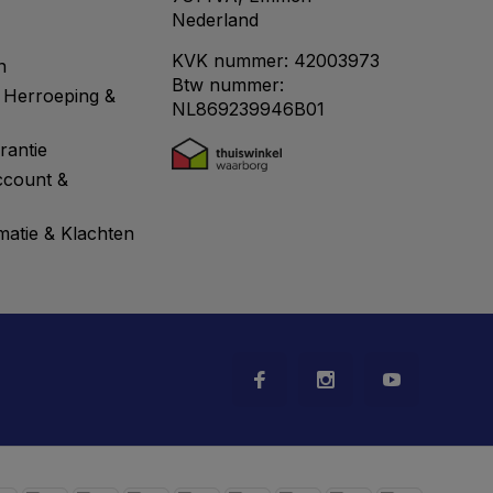
Nederland
KVK nummer: 42003973
n
Btw nummer:
 Herroeping &
NL869239946B01
rantie
ccount &
matie & Klachten