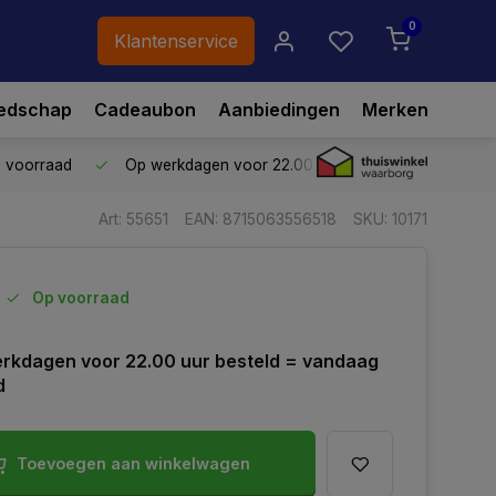
0
Klantenservice
edschap
Cadeaubon
Aanbiedingen
Merken
p voorraad
Op werkdagen voor 22.00 uur besteld,
vandaag ve
Art: 55651
EAN: 8715063556518
SKU: 10171
Op voorraad
rkdagen voor 22.00 uur besteld = vandaag
d
Toevoegen aan winkelwagen