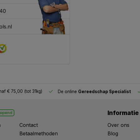
340
ls.nl
af € 75,00 (tot 31kg)
De online
Gereedschap Specialist
Informatie
opend
n
Contact
Over ons
0
Betaalmethoden
Blog