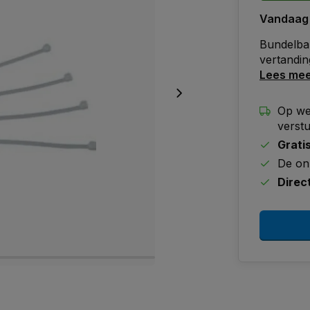
Vandaag
Bundelba
vertandin
Lees me
Op we
verst
Grati
De on
Direc