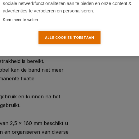
sociale netwerkfunctionaliteiten aan te bieden en onze content &
w en interieurprojecten.
advertenties te verbeteren en personaliseren.
Kom meer te weten
ALLE COOKIES TOESTAAN
 in het gat aan de andere
rakheid is bereikt.
bbel kan de band niet meer
anente fixatie.
 gebruik en kunnen na het
gebruikt.
 van 2,5 x 160 mm beschikt u
n en organiseren van diverse