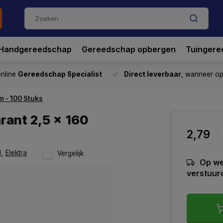
Handgereedschap
Gereedschap opbergen
Tuingere
nline
Gereedschap Specialist
Direct leverbaar
, wanneer o
 - 100 Stuks
rant 2,5 x 160
2,79
l
,
Elektra
Vergelijk
Op we
verstuur