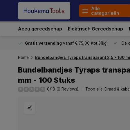
Alle
categorieën
Accu gereedschap
Elektrisch Gereedschap
stuurd
Gratis verzending
vanaf € 75,00 (tot 31kg)
De o
Home
Bundelbandjes Tyraps transparant 2,5 x 160 mm
Bundelbandjes Tyraps transpa
mm - 100 Stuks
0/10 (0 Reviews)
Toon alle:
Draad & kabe