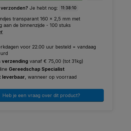
 verzonden?
Je hebt nog:
11
:
38
:
09
ndjes transparant 160 x 2,5 mm met
g aan de binnenzijde - 100 stuks
er
rkdagen voor 22.00 uur besteld = vandaag
uurd
s verzending
vanaf € 75,00 (tot 31kg)
line
Gereedschap Specialist
t leverbaar
, wanneer op voorraad
Heb je een vraag over dit product?