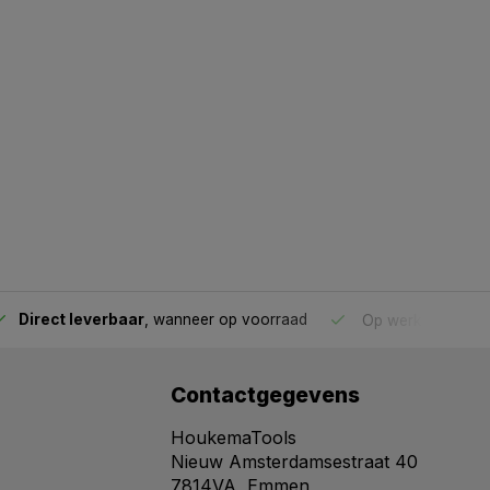
Direct leverbaar
, wanneer op voorraad
Op werkdagen voo
Contactgegevens
HoukemaTools
Nieuw Amsterdamsestraat 40
7814VA, Emmen