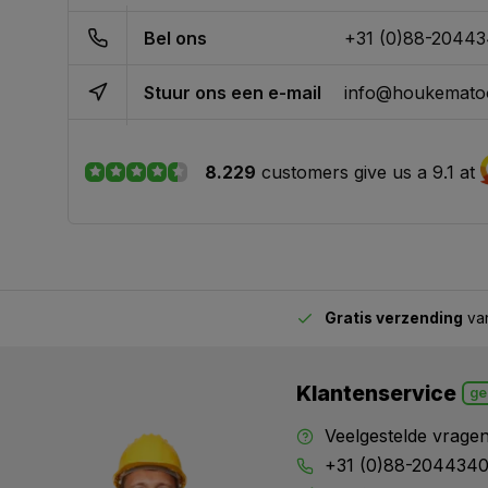
Bel ons
+31 (0)88-2044
Stuur ons een e-mail
info@houkematoo
8.229
customers give us a 9.1 at
Gratis verzending
van
2.00 uur besteld,
vandaag verstuurd
Klantenservice
ge
Veelgestelde vrage
+31 (0)88-204434