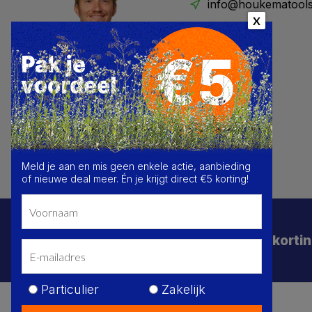
info@houkematools
X
Meld je aan en mis geen enkele actie, aanbieding
of nieuwe deal meer. Én je krijgt direct €5 korting!
Schrijf je in voor de beste deals en korti
Particulier
Zakelijk
Je
Privacy Policy
Algemene voorwaarden
Sitemap