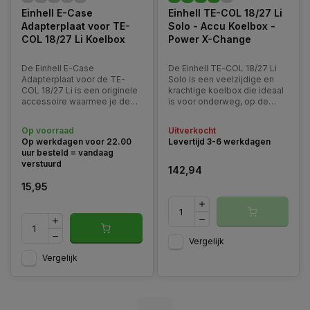
Einhell E-Case
Einhell TE-COL 18/27 Li
Adapterplaat voor TE-
Solo - Accu Koelbox -
COL 18/27 Li Koelbox
Power X-Change
De Einhell E-Case
De Einhell TE-COL 18/27 Li
Adapterplaat voor de TE-
Solo is een veelzijdige en
COL 18/27 Li is een originele
krachtige koelbox die ideaal
accessoire waarmee je de
is voor onderweg, op de
Einhell TE-COL 18/27 Li accu
bouwplaats of tijdens
koelbox veilig kunt koppelen
outdooractiviteiten. Dankzij
Op voorraad
Uitverkocht
aan het modulaire Einhell E-
de Power X-Change
Op werkdagen voor 22.00
Levertijd 3-6 werkdagen
Case systeem.
technologie kan de koelbox
uur besteld = vandaag
volledig snoerloos worden
verstuurd
gebruikt met een 18V-accu
142,94
15,95
Vergelijk
Vergelijk