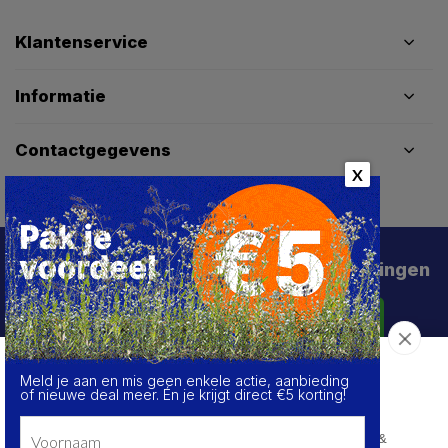
Klantenservice
Informatie
Contactgegevens
X
Schrijf je in voor de beste deals en kortingen
Abonneer
Meld je aan en mis geen enkele actie, aanbieding
Over de cookies op deze website
of nieuwe deal meer. Én je krijgt direct €5 korting!
We maken gebruik van cookies om gegevens m.b.t. de
prestaties en het gebruik van deze website te verzamelen &