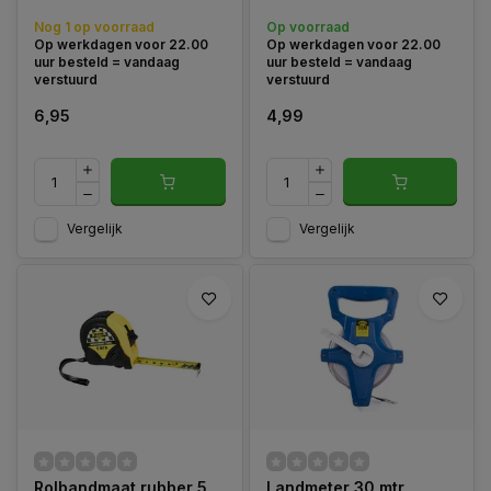
handige broekklem.
bouw, werkplaats en
Nog 1 op voorraad
Op voorraad
montage.
Op werkdagen voor 22.00
Op werkdagen voor 22.00
uur besteld = vandaag
uur besteld = vandaag
verstuurd
verstuurd
6,95
4,99
Vergelijk
Vergelijk
Rolbandmaat rubber 5
Landmeter 30 mtr