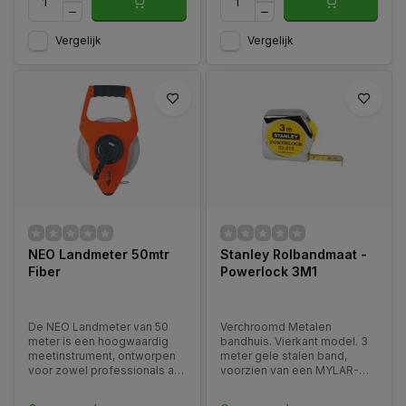
Vergelijk
Vergelijk
NEO Landmeter 50mtr
Stanley Rolbandmaat -
Fiber
Powerlock 3M1
De NEO Landmeter van 50
Verchroomd Metalen
meter is een hoogwaardig
bandhuis. Vierkant model. 3
meetinstrument, ontworpen
meter gele stalen band,
voor zowel professionals als
voorzien van een MYLAR-
veeleisende doe-het-
deklaag voor extra lange
zelvers. Met zijn duurzame
levensduur. Met