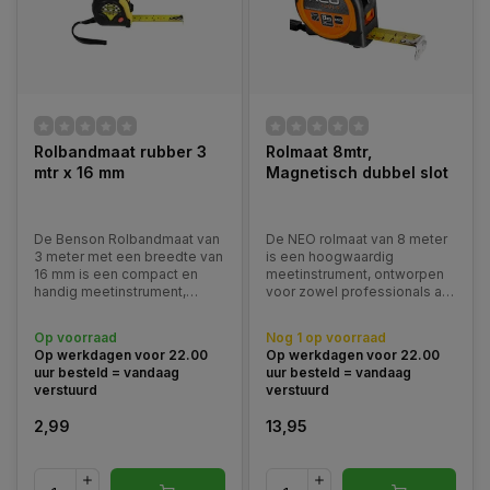
Rolbandmaat rubber 3
Rolmaat 8mtr,
mtr x 16 mm
Magnetisch dubbel slot
De Benson Rolbandmaat van
De NEO rolmaat van 8 meter
3 meter met een breedte van
is een hoogwaardig
16 mm is een compact en
meetinstrument, ontworpen
handig meetinstrument,
voor zowel professionals als
ideaal voor dagelijks gebruik
veeleisende doe-het-
bij diverse meetklussen.
zelvers.
Op voorraad
Nog 1 op voorraad
Op werkdagen voor 22.00
Op werkdagen voor 22.00
uur besteld = vandaag
uur besteld = vandaag
verstuurd
verstuurd
2,99
13,95