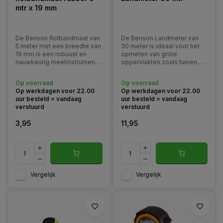
mtr x 19 mm
De Benson Rolbandmaat van
De Benson Landmeter van
5 meter met een breedte van
30 meter is ideaal voor het
19 mm is een robuust en
opmeten van grote
nauwkeurig meetinstrument,
oppervlakten zoals tuinen,
ideaal voor gebruik in
bouwplaatsen en opritten.
verschillende omgevingen,
Op voorraad
Op voorraad
zoals bouwplaatsen,
Op werkdagen voor 22.00
Op werkdagen voor 22.00
werkplaatsen en thuis.
uur besteld = vandaag
uur besteld = vandaag
verstuurd
verstuurd
3,95
11,95
Vergelijk
Vergelijk