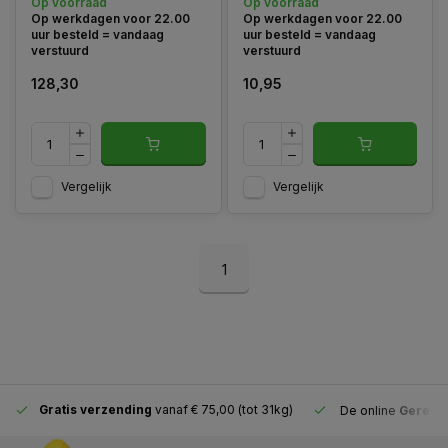
Op voorraad
Op voorraad
constructie en praktische
automatische bandterugloop,
Op werkdagen voor 22.00
Op werkdagen voor 22.00
functies biedt deze
bandblokkeerknop en
uur besteld = vandaag
uur besteld = vandaag
landmeter nauwkeurigheid
broekklem.
verstuurd
verstuurd
en gebruiksgemak bij
diverse meet
128,30
10,95
Vergelijk
Vergelijk
1
Gratis verzending
vanaf € 75,00 (tot 31kg)
De online
Gereeds