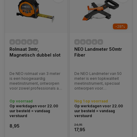
-28%
Rolmaat 3mtr,
NEO Landmeter 50mtr
Magnetisch dubbel slot
Fiber
De NEO rolmaat van 3 meter
De NEO Landmeter van 50
is een hoogwaardig
meter is een topkwaliteit
meetinstrument, ontworpen
meetinstrument, speciaal
voor zowel professionals als
ontworpen voor
veeleisende doe-het-
professionals en
zelvers. Met zijn robuuste
veeleisende doe-het-
Op voorraad
Nog 1 op voorraad
constructie en praktische
zelvers. Deze landmeter
Op werkdagen voor 22.00
Op werkdagen voor 22.00
functies biedt deze rolmaat
staat garant voor
uur besteld = vandaag
uur besteld = vandaag
nauwkeurigheid en
nauwkeurige metingen en
verstuurd
verstuurd
gebruiksgemak bij diverse
biedt uitzonderlijk
meetwerkz
gebruiksgemak bij
24,95
8,95
verschillende meettaken.
17,95