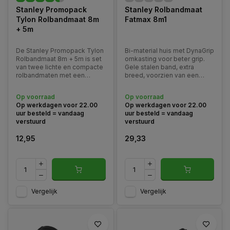
Stanley Promopack
Stanley Rolbandmaat
Tylon Rolbandmaat 8m
Fatmax 8m1
+ 5m
De Stanley Promopack Tylon
Bi-material huis met DynaGrip
Rolbandmaat 8m + 5m is set
omkasting voor beter grip.
van twee lichte en compacte
Gele stalen band, extra
rolbandmaten met een
breed, voorzien van een
lengte van 5 en 8 meter. De
mylar-deklaag voor extra
zachte greep zorgt voor
lange levensduur. Met
Op voorraad
Op voorraad
maximaal comfort tijdens het
automatische bandterugloop,
Op werkdagen voor 22.00
Op werkdagen voor 22.00
gebruik.
bandblokkeerknop en
uur besteld = vandaag
uur besteld = vandaag
broekklem.
verstuurd
verstuurd
12,95
29,33
Vergelijk
Vergelijk