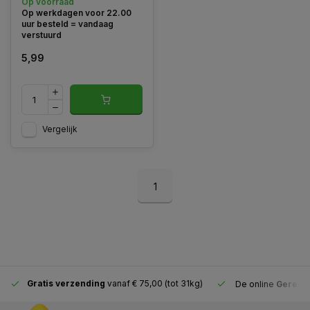
Op voorraad
Deze set bevat twee
Op werkdagen voor 22.00
hangsloten met een
uur besteld = vandaag
resetbare 3-cijferige
verstuurd
combinatie, ideaal voor
gebruik op bagage,
5,99
rugzakken, loc
Vergelijk
1
Gratis verzending
vanaf € 75,00 (tot 31kg)
De online
Gereeds