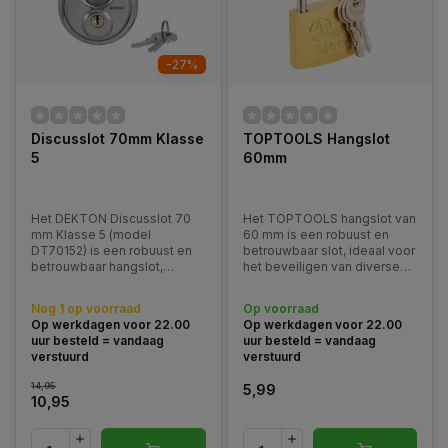
-27%
Discusslot 70mm Klasse
TOPTOOLS Hangslot
5
60mm
Het DEKTON Discusslot 70
Het TOPTOOLS hangslot van
mm Klasse 5 (model
60 mm is een robuust en
DT70152) is een robuust en
betrouwbaar slot, ideaal voor
betrouwbaar hangslot,
het beveiligen van diverse
ontworpen voor het
eigendommen zoals
beveiligen van diverse
poorten, schuren, kasten en
Nog 1 op voorraad
Op voorraad
eigendommen.
gereedschapskisten.
Op werkdagen voor 22.00
Op werkdagen voor 22.00
uur besteld = vandaag
uur besteld = vandaag
verstuurd
verstuurd
14,95
5,99
10,95