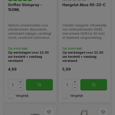
Griffon Slotspray -
Hangslot Abus 65-20-C
150ML
Vetloos smeermiddel voor
Cilinder-hangslot. Afhankelijk
cilindersloten. Beschermt,
van slotkastbreedte (SKB),
vermindert slijtage, verdringt
met enkele (SKB tot 30 mm)
vocht, voorkomt vastvriezen
of dubbele vergrendeling
(preventief), ontdooit direct,
(SKB 30 mm en meer),
roest- en corrosiewerend.
automatisch sluitend.
Op voorraad
Op voorraad
Inhoud 150 ML
Op werkdagen voor 22.00
Op werkdagen voor 22.00
uur besteld = vandaag
uur besteld = vandaag
verstuurd
verstuurd
4,99
5,99
Vergelijk
Vergelijk