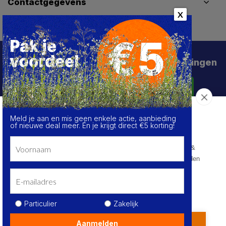
Contactgegevens
X
Schrijf je in voor de beste deals en kortingen
Abonneer
Meld je aan en mis geen enkele actie, aanbieding
Over de cookies op deze website
of nieuwe deal meer. Én je krijgt direct €5 korting!
We maken gebruik van cookies om gegevens m.b.t. de
prestaties en het gebruik van deze website te verzamelen &
analyseren, om sociale netwerkfunctionaliteiten aan te bieden
en onze content & advertenties te verbeteren en
personaliseren.
© HoukemaTools
Kom meer te weten
Privacy Policy
Algemene voorwaarden
Sitemap
Particulier
Zakelijk
Je h
SPAARPUNTEN
ALLE COOKIES TOESTAAN
Aanmelden
De k