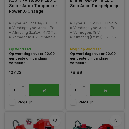
AQUINNA 18/30 F LED Li
Einhell GE-SP 18 LL Li
Solo - Accu Tuinpomp -
Solo Accu Dompelpomp
Power X-Change
Type: Aquinna 18/30 F LED
Type: GE-SP 18 LL Li Solo
Voedingstype: Accu - Power-X-Change
Voedingstype: Accu - Power-X-Change
Afmeting (LxBxH): 470 x 282 x 287 mm
Vermogen: 18 V
Vermogen: 18V - 2 slots aanwezig om langer door te pompen
Afmeting (LxBxH): 325 x 255 x 265 mm
Op voorraad
Nog 1 op voorraad
Op werkdagen voor 22.00
Op werkdagen voor 22.00
uur besteld = vandaag
uur besteld = vandaag
verstuurd
verstuurd
137,23
79,99
Vergelijk
Vergelijk