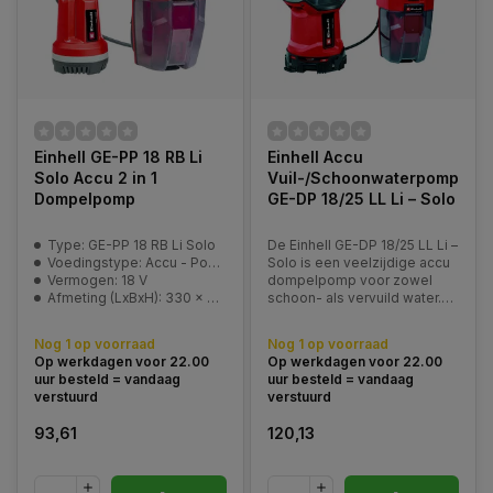
Einhell GE-PP 18 RB Li
Einhell Accu
Solo Accu 2 in 1
Vuil-/Schoonwaterpomp
Dompelpomp
GE-DP 18/25 LL Li – Solo
Type: GE-PP 18 RB Li Solo
De Einhell GE-DP 18/25 LL Li –
Voedingstype: Accu - Power-X-Change
Solo is een veelzijdige accu
Vermogen: 18 V
dompelpomp voor zowel
Afmeting (LxBxH): 330 x 260 x 285 mm
schoon- als vervuild water.
Dankzij de draaibare
pompbodem kan eenvoudig
Nog 1 op voorraad
Nog 1 op voorraad
worden geschakeld tussen
Op werkdagen voor 22.00
Op werkdagen voor 22.00
laagwaterzuigen en het
uur besteld = vandaag
uur besteld = vandaag
verpompen van vuil water,
verstuurd
verstuurd
93,61
120,13