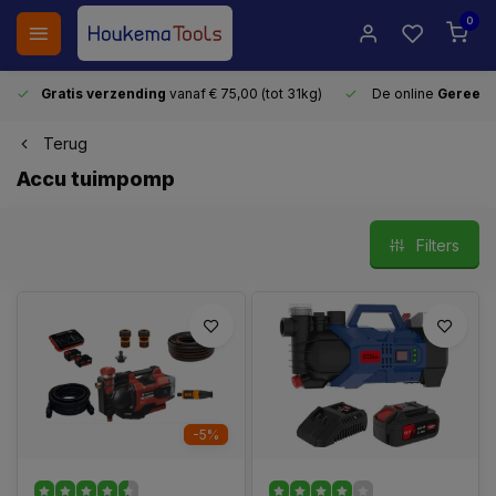
0
Gratis verzending
vanaf € 75,00 (tot 31kg)
De online
Gereeds
Terug
Accu tuimpomp
Filters
-5%