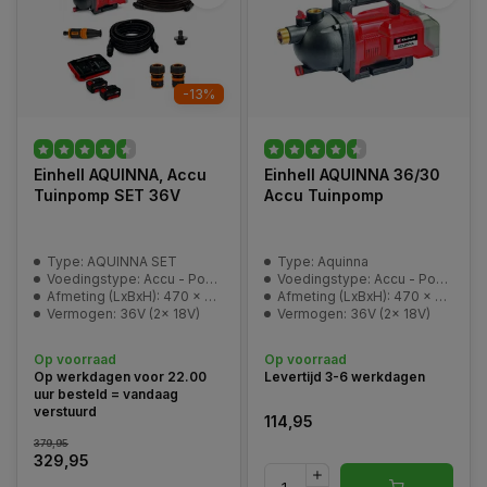
-13%
Einhell AQUINNA, Accu
Einhell AQUINNA 36/30
Tuinpomp SET 36V
Accu Tuinpomp
Type: AQUINNA SET
Type: Aquinna
Voedingstype: Accu - Power-X-Change
Voedingstype: Accu - Power-X-Change
Afmeting (LxBxH): 470 x 282 x 287 mm
Afmeting (LxBxH): 470 x 282 x 287 mm
Vermogen: 36V (2x 18V)
Vermogen: 36V (2x 18V)
Op voorraad
Op voorraad
Op werkdagen voor 22.00
Levertijd 3-6 werkdagen
uur besteld = vandaag
verstuurd
114,95
379,95
329,95