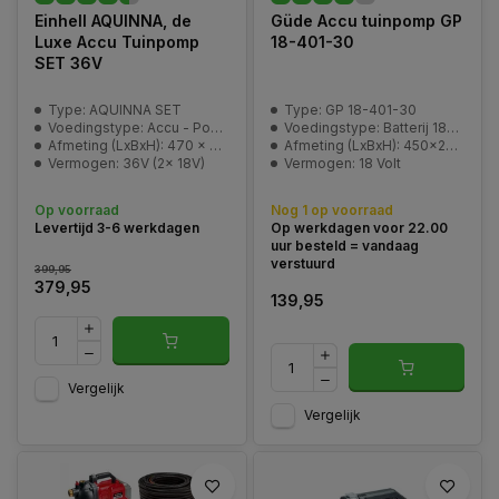
Einhell AQUINNA, de
Güde Accu tuinpomp GP
Luxe Accu Tuinpomp
18-401-30
SET 36V
Type: AQUINNA SET
Type: GP 18-401-30
Voedingstype: Accu - Power-X-Change
Voedingstype: Batterij 18V E³
Afmeting (LxBxH): 470 x 282 x 287 mm
Afmeting (LxBxH): 450x230x300 mm (verpakking)
Vermogen: 36V (2x 18V)
Vermogen: 18 Volt
Op voorraad
Nog 1 op voorraad
Levertijd 3-6 werkdagen
Op werkdagen voor 22.00
uur besteld = vandaag
verstuurd
399,95
379,95
139,95
Vergelijk
Vergelijk