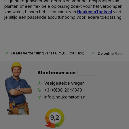
Of je nu regenwater wilt gebruiken voor het besproeien van
planten of een flexibele oplossing zoekt voor het verpompen
van water, binnen het assortiment van
HoukemaTools.nl
vind
je altijd een passende accu tuinpomp voor iedere toepassing.
Gratis verzending
vanaf € 75,00 (tot 31kg)
De online
Gereeds
Klantenservice
Veelgestelde vragen
+31 (0)88-2044340
info@houkematools.nl