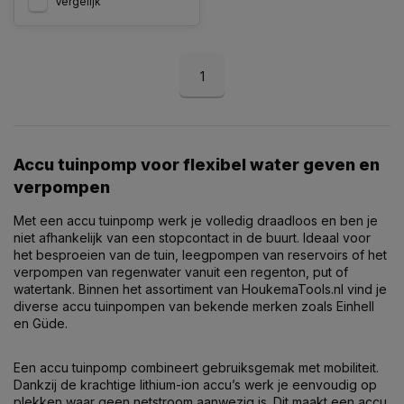
Vergelijk
1
Accu tuinpomp voor flexibel water geven en
verpompen
Met een accu tuinpomp werk je volledig draadloos en ben je
niet afhankelijk van een stopcontact in de buurt. Ideaal voor
het besproeien van de tuin, leegpompen van reservoirs of het
verpompen van regenwater vanuit een regenton, put of
watertank. Binnen het assortiment van HoukemaTools.nl vind je
diverse accu tuinpompen van bekende merken zoals
Einhell
en
Güde
.
Een accu tuinpomp combineert gebruiksgemak met mobiliteit.
Dankzij de krachtige lithium-ion accu’s werk je eenvoudig op
plekken waar geen netstroom aanwezig is. Dit maakt een accu