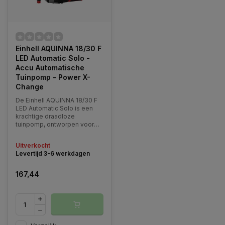
Einhell AQUINNA 18/30 F
LED Automatic Solo -
Accu Automatische
Tuinpomp - Power X-
Change
De Einhell AQUINNA 18/30 F
LED Automatic Solo is een
krachtige draadloze
tuinpomp, ontworpen voor
efficiënte en automatische
watervoorziening. Als
Uitverkocht
onderdeel van de Power X-
Levertijd 3-6 werkdagen
Change-familie werkt deze
pomp op één 18V accu en
beschikt hij over een tweede
167,44
accu