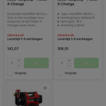
X-Change
X-Change
De Einhell AQUINNA 36/34 Li
Type: AQUINNA 18/28 Li Solo
Solo is een krachtige accu
Voedingstype: Batterij (PXC- niet inbegrepen)
tuinpomp uit de Power X-
Vermogen: 18 V
Change serie. Deze
Afmeting (LxBxH):
tuinpomp is speciaal
ontworpen om een hogere
Uitverkocht
Uitverkocht
waterstroom te bieden,
Levertijd 3-6 werkdagen
Levertijd 3-6 werkdagen
142,07
108,01
Vergelijk
Vergelijk