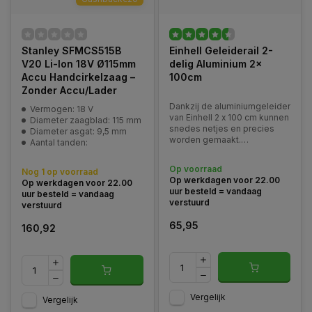
Stanley SFMCS515B
Einhell Geleiderail 2-
V20 Li-Ion 18V Ø115mm
delig Aluminium 2x
Accu Handcirkelzaag –
100cm
Zonder Accu/Lader
Dankzij de aluminiumgeleider
Vermogen: 18 V
van Einhell 2 x 100 cm kunnen
Diameter zaagblad: 115 mm
snedes netjes en precies
Diameter asgat: 9,5 mm
worden gemaakt.
Aantal tanden:
Compatibel met de invalzaag
en de Einhell Expert
Op voorraad
Nog 1 op voorraad
handbediende cirkelzagen,
Op werkdagen voor 22.00
Op werkdagen voor 22.00
is de geleiderail in gelijke
uur besteld = vandaag
uur besteld = vandaag
mate geschikt voor zowel
verstuurd
verstuurd
haaks zagen als hoeksneden
65,95
160,92
Vergelijk
Vergelijk