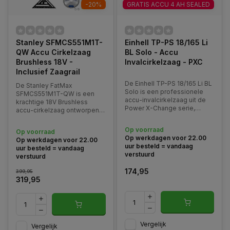
-20%
GRATIS ACCU 4 AH SEALED
Stanley SFMCS551M1T-
Einhell TP-PS 18/165 Li
QW Accu Cirkelzaag
BL Solo - Accu
Brushless 18V -
Invalcirkelzaag - PXC
Inclusief Zaagrail
De Einhell TP-PS 18/165 Li BL
De Stanley FatMax
Solo is een professionele
SFMCS551M1T-QW is een
accu-invalcirkelzaag uit de
krachtige 18V Brushless
Power X-Change serie,
accu-cirkelzaag ontworpen
speciaal ontwikkeld voor
voor precisie, kracht en
precisie- en afkortwerk in
duurzaamheid. Met een
Op voorraad
Op voorraad
hout.
zaagblad van 190 mm
Op werkdagen voor 22.00
Op werkdagen voor 22.00
uur besteld = vandaag
uur besteld = vandaag
verstuurd
verstuurd
174,95
399,95
319,95
Vergelijk
Vergelijk