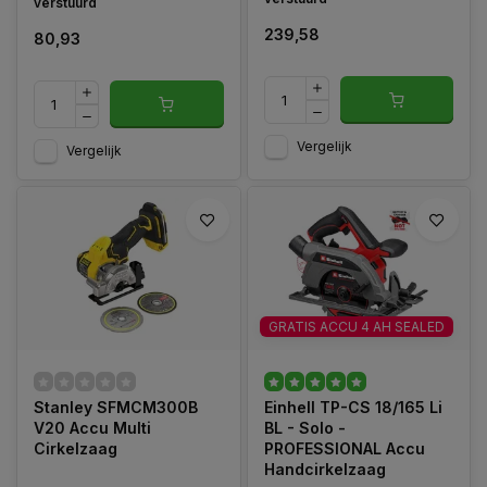
verstuurd
239,58
80,93
Vergelijk
Vergelijk
GRATIS ACCU 4 AH SEALED
Stanley SFMCM300B
Einhell TP-CS 18/165 Li
V20 Accu Multi
BL - Solo -
Cirkelzaag
PROFESSIONAL Accu
Handcirkelzaag