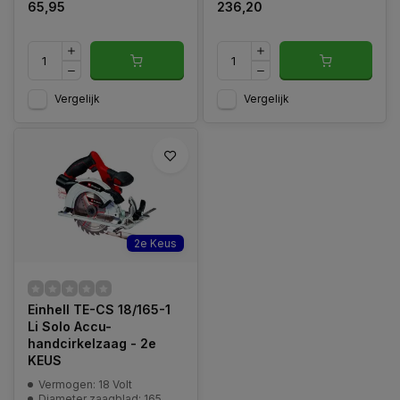
65,95
236,20
Vergelijk
Vergelijk
2e Keus
Einhell TE-CS 18/165-1
Li Solo Accu-
handcirkelzaag - 2e
KEUS
Vermogen: 18 Volt
Diameter zaagblad: 165 mm