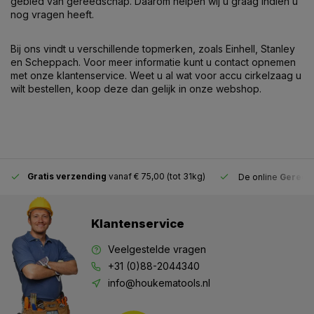
gebied van gereedschap. Daarom helpen wij u graag indien u
nog vragen heeft.
Bij ons vindt u verschillende topmerken, zoals Einhell, Stanley
en Scheppach. Voor meer informatie kunt u contact opnemen
met onze klantenservice.
Weet u al wat voor accu cirkelzaag u
wilt bestellen, koop deze dan gelijk in onze webshop.
Gratis verzending
vanaf € 75,00 (tot 31kg)
De online
Gereeds
Klantenservice
Veelgestelde vragen
+31 (0)88-2044340
info@houkematools.nl