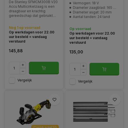
De Stanley SFMCM300B V20
Vermogen: 18 V
Accu Multicirkelzaag is een
Diameter zaagblad: 165 mm
draagbaar en krachtig
Diameter asgat: 20 mm
gereedschap dat gebruikt
Aantal tanden: 24 tand
wordt voor het zagen van
verschillende materialen,
Nog 1 op voorraad
Op voorraad
zoals hout, kunststof en
Op werkdagen voor 22.00
Op werkdagen voor 22.00
metaal.
uur besteld = vandaag
uur besteld = vandaag
verstuurd
verstuurd
145,88
135,00
Vergelijk
Vergelijk
Cashback€20