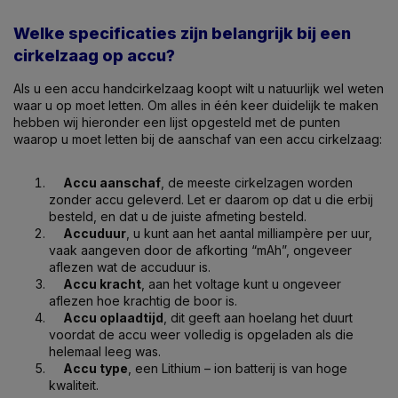
Welke specificaties zijn belangrijk bij een
cirkelzaag op accu?
Als u een accu handcirkelzaag koopt wilt u natuurlijk wel weten
waar u op moet letten. Om alles in één keer duidelijk te maken
hebben wij hieronder een lijst opgesteld met de punten
waarop u moet letten bij de aanschaf van een accu cirkelzaag:
Accu aanschaf
, de meeste cirkelzagen worden
zonder accu geleverd. Let er daarom op dat u die erbij
besteld, en dat u de juiste afmeting besteld.
Accuduur
, u kunt aan het aantal milliampère per uur,
vaak aangeven door de afkorting “mAh”, ongeveer
aflezen wat de accuduur is.
Accu kracht
, aan het voltage kunt u ongeveer
aflezen hoe krachtig de boor is.
Accu oplaadtijd
, dit geeft aan hoelang het duurt
voordat de accu weer volledig is opgeladen als die
helemaal leeg was.
Accu type
, een Lithium – ion batterij is van hoge
kwaliteit.