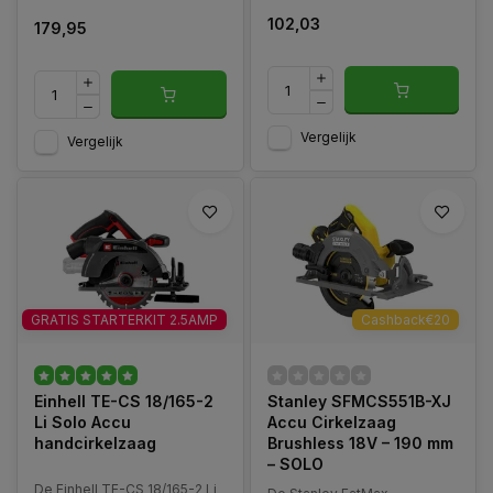
102,03
179,95
Vergelijk
Vergelijk
GRATIS STARTERKIT 2.5AMP
Cashback€20
Einhell TE-CS 18/165-2
Stanley SFMCS551B-XJ
Li Solo Accu
Accu Cirkelzaag
handcirkelzaag
Brushless 18V – 190 mm
– SOLO
De Einhell TE-CS 18/165-2 Li