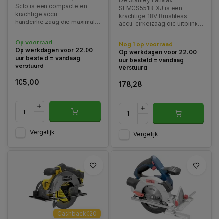
De Stanley FatMax
Solo is een compacte en
SFMCS551B-XJ is een
krachtige accu
krachtige 18V Brushless
handcirkelzaag die maximale
accu-cirkelzaag die uitblinkt
flexibiliteit en
in precisie, duurzaamheid en
gebruiksgemak biedt.
gebruiksgemak. Dankzij het
Op voorraad
Nog 1 op voorraad
Dankzij de 18V Power X-
190 mm zaagblad en de
Op werkdagen voor 22.00
Op werkdagen voor 22.00
Change technologie werkt
robuuste borstelloze motor
uur besteld = vandaag
uur besteld = vandaag
de machine volledig
levert deze machine hoge
verstuurd
verstuurd
snoerloos
prestaties
105,00
178,28
Vergelijk
Vergelijk
Cashback€20