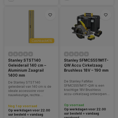
Cashback€15
Stanley STST140
Stanley SFMCS551M1T-
Geleiderail 140 cm –
QW Accu Cirkelzaag
Aluminium Zaagrail
Brushless 18V – 190 mm
1400 mm
De Stanley FatMax
De Stanley STST140
SFMCS551M1T-QW is een
geleiderail van 140 cm is de
krachtige 18V Brushless
ideale accessoire voor
accu-cirkelzaag ontworpen
nauwkeurige, rechte
voor precisie, kracht en
zaagsneden met cirkelzagen
duurzaamheid. Met een
en invalzagen.
Op voorraad
Nog 1 op voorraad
zaagblad van 190 mm
Op werkdagen voor 22.00
Op werkdagen voor 22.00
uur besteld = vandaag
uur besteld = vandaag
verstuurd