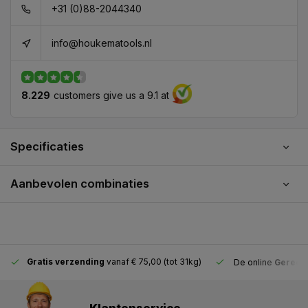
+31 (0)88-2044340
info@houkematools.nl
8.229
customers give us a 9.1 at
Specificaties
Aanbevolen combinaties
Gratis verzending
vanaf € 75,00 (tot 31kg)
De online
Gereeds