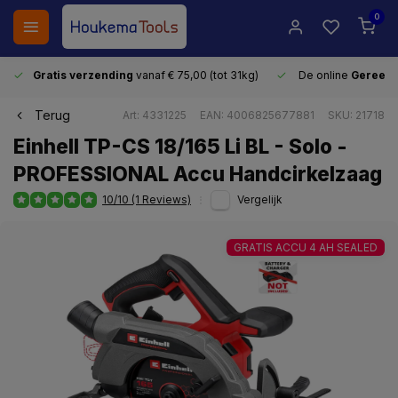
0
Gratis verzending
vanaf € 75,00 (tot 31kg)
De online
Gereeds
Terug
Art: 4331225
EAN: 4006825677881
SKU: 21718
Einhell TP-CS 18/165 Li BL - Solo -
PROFESSIONAL Accu Handcirkelzaag
10/10 (1 Reviews)
Vergelijk
GRATIS ACCU 4 AH SEALED