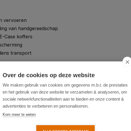
en vervoeren
eling van handgereedschap
E-Case koffers
scherming
dens transport
ot 90 kg
Over de cookies op deze website
n
We maken gebruik van cookies om gegevens m.b.t. de prestaties
rtabel dragen
en het gebruik van deze website te verzamelen & analyseren, om
g
sociale netwerkfunctionaliteiten aan te bieden en onze content &
 identificatie
advertenties te verbeteren en personaliseren.
Kom meer te weten