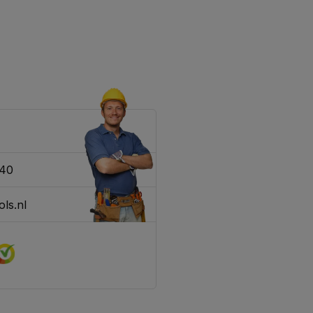
340
ls.nl