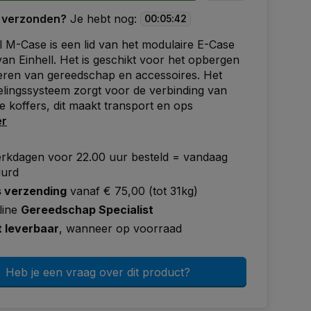
 verzonden?
Je hebt nog:
00
:
05
:
41
l M-Case is een lid van het modulaire E-Case
an Einhell. Het is geschikt voor het opbergen
eren van gereedschap en accessoires. Het
lingssysteem zorgt voor de verbinding van
e koffers, dit maakt transport en ops
er
rkdagen voor 22.00 uur besteld = vandaag
uurd
s verzending
vanaf € 75,00 (tot 31kg)
line
Gereedschap Specialist
t leverbaar
, wanneer op voorraad
Heb je een vraag over dit product?