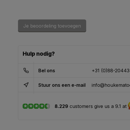
Je beoordeling toevoegen
Hulp nodig?
Bel ons
+31 (0)88-2044
Stuur ons een e-mail
info@houkematoo
8.229
customers give us a 9.1 at