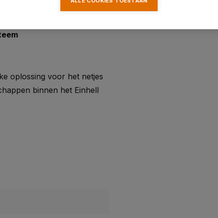
ALLE COOKIES TOESTAAN
 mm
steem
e oplossing voor het netjes
chappen binnen het Einhell