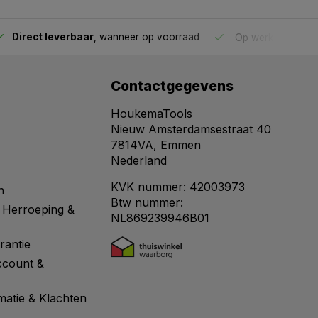
Direct leverbaar
, wanneer op voorraad
Op werkdagen voo
Contactgegevens
HoukemaTools
Nieuw Amsterdamsestraat 40
7814VA, Emmen
Nederland
KVK nummer: 42003973
n
Btw nummer:
 Herroeping &
NL869239946B01
rantie
ccount &
matie & Klachten