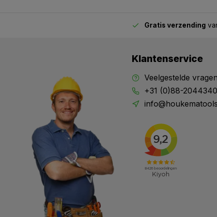
Gratis verzending
van
2.00 uur besteld,
vandaag verstuurd
Klantenservice
Veelgestelde vrage
+31 (0)88-204434
info@houkematools
X
Meld je aan en mis geen enkele actie, aanbieding