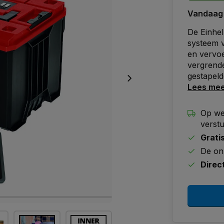
Vandaag
De Einhel
systeem v
en vervo
vergrende
gestapeld
Lees me
Op we
verst
Grati
De on
Direc