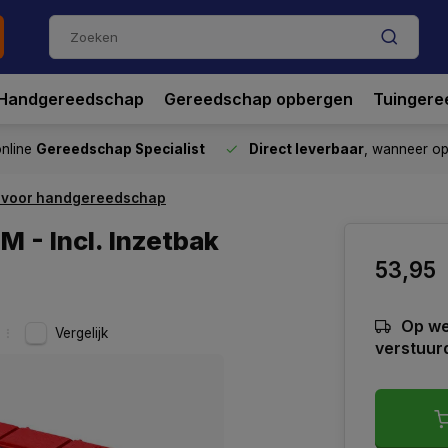
Handgereedschap
Gereedschap opbergen
Tuingere
nline
Gereedschap Specialist
Direct leverbaar
, wanneer o
ak voor handgereedschap
M - Incl. Inzetbak
53,95
Op we
Vergelijk
verstuur