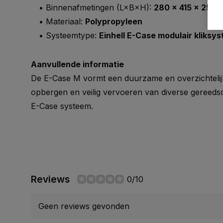
• Binnenafmetingen (L×B×H):
280 × 415 × 250
• Materiaal:
Polypropyleen
• Systeemtype:
Einhell E-Case modulair kliksy
Aanvullende informatie
De E-Case M vormt een duurzame en overzichtelijk
opbergen en veilig vervoeren van diverse gereeds
E-Case systeem.
Reviews
0/10
Geen reviews gevonden