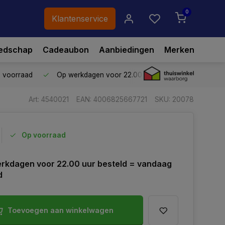
0
Klantenservice
edschap
Cadeaubon
Aanbiedingen
Merken
p voorraad
Op werkdagen voor 22.00 uur besteld,
vandaag ve
Art: 4540021
EAN: 4006825667721
SKU: 20078
Op voorraad
rkdagen voor 22.00 uur besteld = vandaag
d
Toevoegen aan winkelwagen