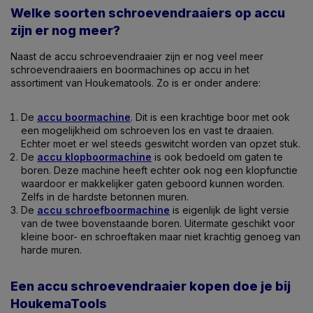
Welke soorten schroevendraaiers op accu
zijn er nog meer?
Naast de accu schroevendraaier zijn er nog veel meer
schroevendraaiers en boormachines op accu in het
assortiment van Houkematools. Zo is er onder andere:
De
accu boormachine
. Dit is een krachtige boor met ook
een mogelijkheid om schroeven los en vast te draaien.
Echter moet er wel steeds geswitcht worden van opzet stuk.
De
accu klopboormachine
is ook bedoeld om gaten te
boren. Deze machine heeft echter ook nog een klopfunctie
waardoor er makkelijker gaten geboord kunnen worden.
Zelfs in de hardste betonnen muren.
De
accu schroefboormachine
is eigenlijk de light versie
van de twee bovenstaande boren. Uitermate geschikt voor
kleine boor- en schroeftaken maar niet krachtig genoeg van
harde muren.
Een accu schroevendraaier kopen doe je bij
HoukemaTools