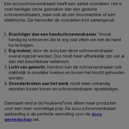
Een accuschroevendraaier heeft een aantal voordelen. Het is
veel handiger om te gebruiken dan een gewone
schroevendraaiers, maar ook als een boormachine of een
elektrische. Zie hieronder de voordelen kort samengevat:
Krachtiger dan een handschroevendraaier
. Vooral
handig bij schroeven die te erg vast zitten om met de hand
los te krijgen.
Erg mobiel
, door de accu kan deze schroevendraaier
overal ingezet worden. Dus nooit meer afhankelijk zijn van al
dan niet beschikbaar netstroom.
Licht van gewicht
, hierdoor kan de schroevendraaier ook
makkelijk in moeilijke hoeken en boven het hoofd gehouden
worden.
Ononderbroken aan het werk
, nooit meer onhandig
wisselen tussen boren en schroevendraaier opzetstukjes.
Daarnaast vind je bij HoukemaTools alleen maar producten
voor een zeer voordelige prijs. De accu schroevendraaier
aanbieding is de perfecte aanvulling voor de
accu
gereedschap
set.