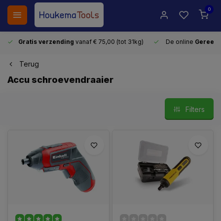
0
Gratis verzending
vanaf € 75,00 (tot 31kg)
De online
Gereeds
Terug
Accu schroevendraaier
Filters