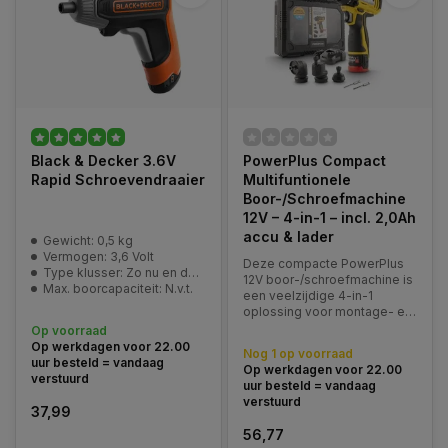
Black & Decker 3.6V
PowerPlus Compact
Rapid Schroevendraaier
Multifuntionele
Boor-/Schroefmachine
12V – 4-in-1 – incl. 2,0Ah
accu & lader
Gewicht: 0,5 kg
Vermogen: 3,6 Volt
Deze compacte PowerPlus
Type klusser: Zo nu en dan klusser
12V boor-/schroefmachine is
Max. boorcapaciteit: N.v.t.
een veelzijdige 4-in-1
oplossing voor montage- en
lichte boorwerkzaamheden.
Op voorraad
Op werkdagen voor 22.00
Nog 1 op voorraad
uur besteld = vandaag
Op werkdagen voor 22.00
verstuurd
uur besteld = vandaag
verstuurd
37,99
56,77