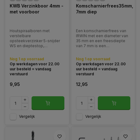
KWB Verzinkboor 4mm -
Komscharnierfrees35mm,
met voorboor
7mm diep
Houtspiraalboren met
Een komscharnierfrees van
verstelbare
IRWIN met een diameter van
opsteekverzinker 5-snijder
35 mm en een freesdiepte
WS en dieptestop,
van 7 mm is een
cilindrische schacht, voor
gespecialiseerd
zacht- en hardhout. 3-Delig.
gereedschap voor
Nog 1 op voorraad
Nog 1 op voorraad
Diameter 4.0 mm.
houtbewerking dat specifiek
Op werkdagen voor 22.00
Op werkdagen voor 22.00
is ontworpen om ruimte te
uur besteld = vandaag
uur besteld = vandaag
maken voor komscharnieren.
verstuurd
verstuurd
9,95
12,95
Vergelijk
Vergelijk