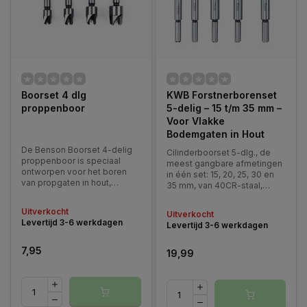
Boorset 4 dlg
KWB Forstnerborenset
proppenboor
5-delig – 15 t/m 35 mm –
Voor Vlakke
Bodemgaten in Hout
De Benson Boorset 4-delig
Cilinderboorset 5-dlg., de
proppenboor is speciaal
meest gangbare afmetingen
ontworpen voor het boren
in één set: 15, 20, 25, 30 en
van propgaten in hout,
35 mm, van 40CR-staal,
waarmee je nette houten
conform DIN 7483G, met
pluggen kunt maken om
centreerpunt, 2
Uitverkocht
Uitverkocht
schroefgaten te verbergen
hoofdsnijkanten en 2
Levertijd 3-6 werkdagen
Levertijd 3-6 werkdagen
of af te werken.
zijsnijkanten.
7,95
19,99