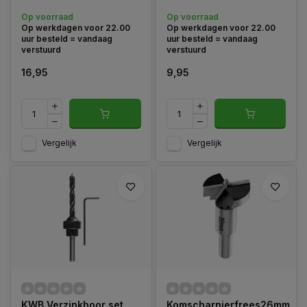
lange vorm met open zijkant
zacht- en hardhout. Diameter
Op voorraad
Op voorraad
kunnen lange pennen
verzinker 10mm.
Op werkdagen voor 22.00
Op werkdagen voor 22.00
gesneden en eenvoudig
uur besteld = vandaag
uur besteld = vandaag
losgemaakt worden,
verstuurd
verstuurd
16,95
9,95
Vergelijk
Vergelijk
KWB Verzinkboor set
Komscharnierfrees26mm,