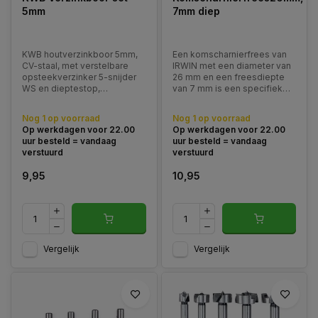
5mm
7mm diep
KWB houtverzinkboor 5mm,
Een komscharnierfrees van
CV-staal, met verstelbare
IRWIN met een diameter van
opsteekverzinker 5-snijder
26 mm en een freesdiepte
WS en dieptestop,
van 7 mm is een specifiek
cilindrische schacht, voor
gereedschap dat gebruikt
zacht- en hardhout. Diameter
wordt bij houtbewerking om
Nog 1 op voorraad
Nog 1 op voorraad
verzinker 13mm.
ruimte te maken voor
Op werkdagen voor 22.00
Op werkdagen voor 22.00
komscharnieren.
uur besteld = vandaag
uur besteld = vandaag
verstuurd
verstuurd
9,95
10,95
Vergelijk
Vergelijk