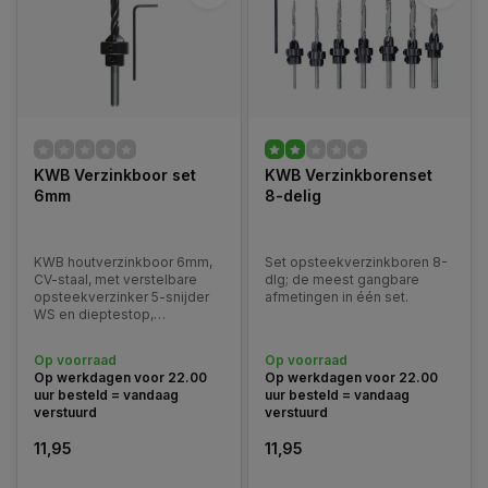
KWB Verzinkboor set
KWB Verzinkborenset
6mm
8-delig
KWB houtverzinkboor 6mm,
Set opsteekverzinkboren 8-
CV-staal, met verstelbare
dlg; de meest gangbare
opsteekverzinker 5-snijder
afmetingen in één set.
WS en dieptestop,
cilindrische schacht, voor
zacht- en hardhout. Diameter
Op voorraad
Op voorraad
verzinker 13mm.
Op werkdagen voor 22.00
Op werkdagen voor 22.00
uur besteld = vandaag
uur besteld = vandaag
verstuurd
verstuurd
11,95
11,95