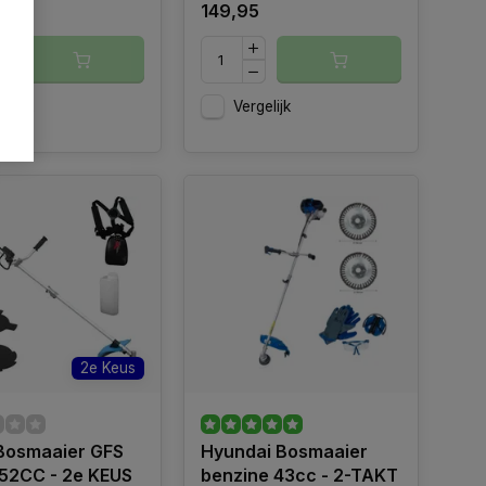
5
149,95
gelijk
Vergelijk
2e Keus
Bosmaaier GFS
Hyundai Bosmaaier
 52CC - 2e KEUS
benzine 43cc - 2-TAKT