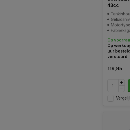
43cc
Tankinhou
Geluidsni
Motortype
Fabrieksga
Op voorra
Op werkdag
uur bestel
verstuurd
119,95
Vergelij