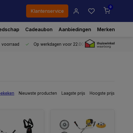
0
Klantenservice
edschap
Cadeaubon
Aanbiedingen
Merken
p voorraad
Op werkdagen voor 22.00 uur besteld,
vandaag ve
bekeken
Nieuwste producten
Laagste prijs
Hoogste prijs