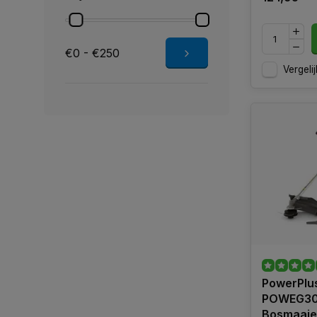
€0 - €250
Vergelij
PowerPlu
POWEG3
Bosmaaier