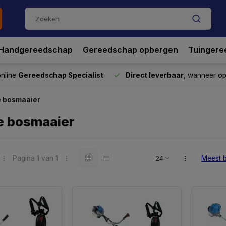
Handgereedschap
Gereedschap opbergen
Tuingere
nline
Gereedschap Specialist
Direct leverbaar
, wanneer o
e bosmaaier
e bosmaaier
Pagina 1 van 1
Meest 