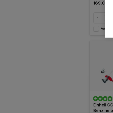
169,00
Vergelij
Einhell GC
Benzine 