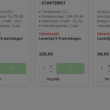
- STARTERKIT
d: 0,45 L
Tankinhoud: 1,2 L
2e Keus 
eau: Ca. 110 dB
Geluidsniveau: LWA 99 dB
beschad
 2-takt - 25cc
Motortype: 2-takt - 42,7cc
krasjes 
rantie: 2 jaar
Fabrieksgarantie: 2 jaar
verpakk
Machine
t
Uitverkocht
Uitverk
en getes
3-6 werkdagen
Levertijd 3-6 werkdagen
Leverti
gebruike
Nu met 
prijs, p
229,95
99,95
deze 2e
k
Vergelijk
Ver