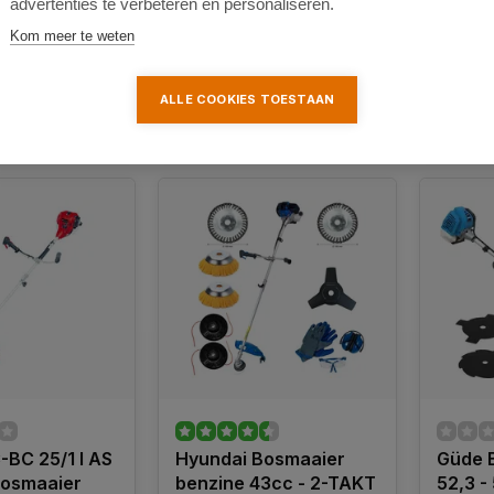
advertenties te verbeteren en personaliseren.
149,9
149,99
Kom meer te weten
ALLE COOKIES TOESTAAN
Ver
k
Vergelijk
-BC 25/1 I AS
Hyundai Bosmaaier
Güde 
bosmaaier
benzine 43cc - 2-TAKT
52,3 -