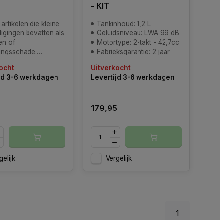
- KIT
artikelen die kleine
Tankinhoud: 1,2 L
igingen bevatten als
Geluidsniveau: LWA 99 dB
en of
Motortype: 2-takt - 42,7cc
ingsschade.
Fabrieksgarantie: 2 jaar
s zijn echter goed
ocht
Uitverkocht
t en Inclusief de
jd 3-6 werkdagen
Levertijd 3-6 werkdagen
lijke 2 jaar garantie.
speciale scherpe
rofiteer snel voordat
179,95
 keus weer weg is
gelijk
Vergelijk
1