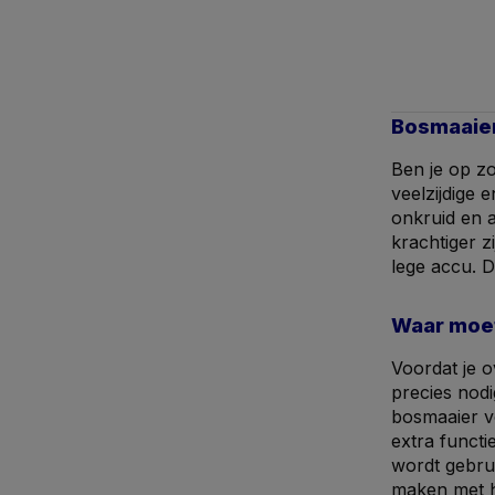
Bosmaaier
Ben je op z
veelzijdige 
onkruid en a
krachtiger 
lege accu. 
Waar moet
Voordat je 
precies nodi
bosmaaier vo
extra functi
wordt gebrui
maken met h