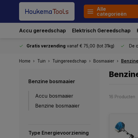
Alle
categorieën
Accu gereedschap
Elektrisch Gereedschap
stuurd
Gratis verzending
vanaf € 75,00 (tot 31kg)
De o
Home
Tuin
Tuingereedschap
Bosmaaier
Benzin
Benzin
Benzine bosmaaier
Accu bosmaaier
16 Producten
Benzine bosmaaier
Type Energievoorziening