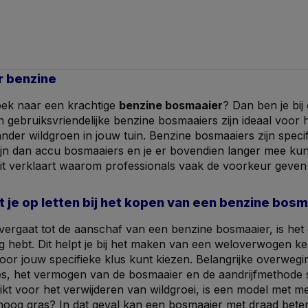
 benzine
oek naar een krachtige
benzine bosmaaier
? Dan ben je bij
en gebruiksvriendelijke benzine bosmaaiers zijn ideaal voor
nder wildgroen in jouw tuin. Benzine bosmaaiers zijn spec
zijn dan accu bosmaaiers en je er bovendien langer mee k
Dit verklaart waarom professionals vaak de voorkeur geve
 je op letten bij het kopen van een benzine bosm
overgaat tot de aanschaf van een benzine bosmaaier, is he
g hebt. Dit helpt je bij het maken van een weloverwogen ke
or jouw specifieke klus kunt kiezen. Belangrijke overwegin
es, het vermogen van de bosmaaier en de aandrijfmethode s
kt voor het verwijderen van wildgroei, is een model met me
oog gras? In dat geval kan een bosmaaier met draad bete