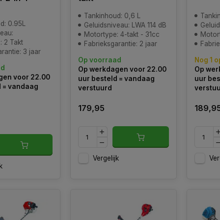
Tankinhoud: 0,6 L
Tankin
d: 0.95L
Geluidsniveau: LWA 114 dB
Gelui
veau:
Motortype: 4-takt - 31cc
Motort
: 2 Takt
Fabrieksgarantie: 2 jaar
Fabrie
rantie: 3 jaar
Op voorraad
Nog 1 o
ad
Op werkdagen voor 22.00
Op wer
en voor 22.00
uur besteld = vandaag
uur bes
d = vandaag
verstuurd
verstu
179,95
189,9
Vergelijk
Ver
k