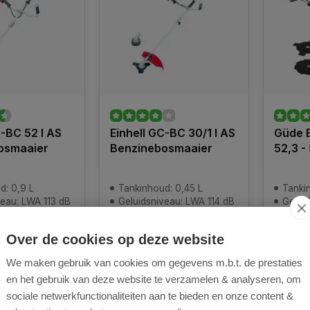
C-BC 52 I AS
Einhell GC-BC 30/1 I AS
Güde 
osmaaier
Benzinebosmaaier
52,3 -
d: 0,9 L
Tankinhoud: 0,45 L
Tankin
veau: LWA 113 dB
Geluidsniveau: LWA 114 dB
Geluid
 2-takt - 52cc
Motortype: 2-takt - 30cc
Motort
rantie: 2 jaar
Fabrieksgarantie: 2 jaar
Fabrie
Over de cookies op deze website
ad
Op voorraad
Uitverk
We maken gebruik van cookies om gegevens m.b.t. de prestaties
en voor 22.00
Op werkdagen voor 22.00
Leverti
d = vandaag
uur besteld = vandaag
en het gebruik van deze website te verzamelen & analyseren, om
verstuurd
sociale netwerkfunctionaliteiten aan te bieden en onze content &
189,95