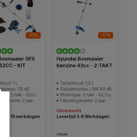
-21%
-17%
Bosmaaier GFS
Hyundai Bosmaaier
 52CC - KIT
benzine 43cc - 2-TAKT
houd: 1 L
Tankinhoud: 1,2 L
sniveau: 112 dB
Geluidsniveau: LWA 99 dB
ype: 2-takt - 52cc
Motortype: 2-takt - 42,7cc
ksgarantie: 2 jaar
Fabrieksgarantie: 2 jaar
ocht
Uitverkocht
jd 4 - 10 werkdagen
Levertijd 3-8 Werkdagen
179,95