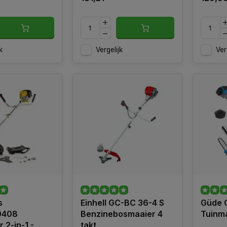
k
Vergelijk
Ver
s
Einhell GC-BC 36-4 S
Güde G
0408
Benzinebosmaaier 4
Tuinm
 2-in-1 -
takt