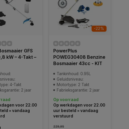
-22%
Bosmaaier GFS
PowerPlus
0,8 kW – 4-Takt –
POWEG30408 Benzine
³
Bosmaaier 43cc - KIT
nhoud:
Tankinhoud: 0.95L
sniveau:
Geluidsniveau:
type: 4-Takt
Motortype: 2 Takt
ksgarantie: 2 jaar
Fabrieksgarantie: 2 jaar
rraad
Op voorraad
kdagen voor 22.00
Op werkdagen voor 22.00
teld = vandaag
uur besteld = vandaag
urd
verstuurd
229,95
9