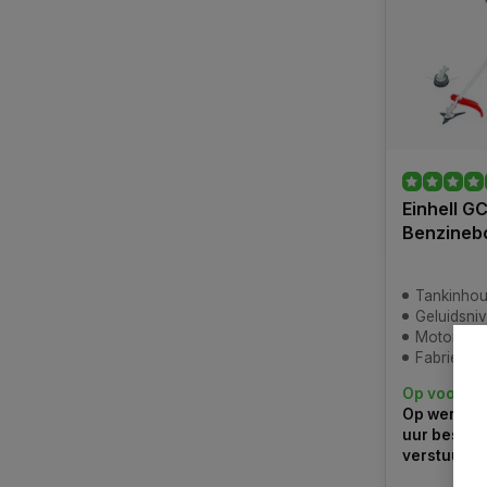
Einhell G
Benzineb
Tankinhou
Geluidsni
Motortype:
Fabrieksga
Op voorra
Op werkdag
uur bestel
verstuurd