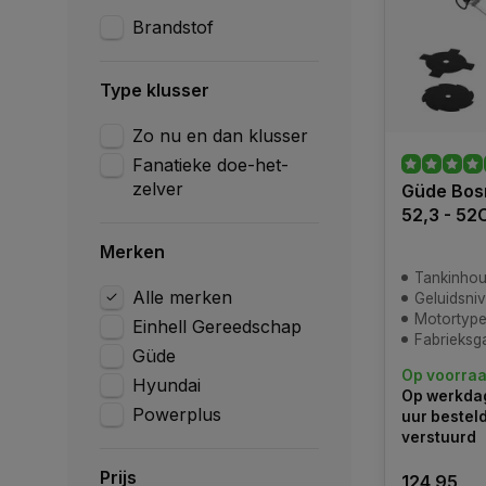
Brandstof
Type klusser
Zo nu en dan klusser
Fanatieke doe-het-
zelver
Güde Bos
52,3 - 52
Merken
Tankinhoud
Alle merken
Geluidsniv
Motortype:
Einhell Gereedschap
Fabrieksga
Güde
Op voorra
Hyundai
Op werkdag
Powerplus
uur bestel
verstuurd
Prijs
124,95