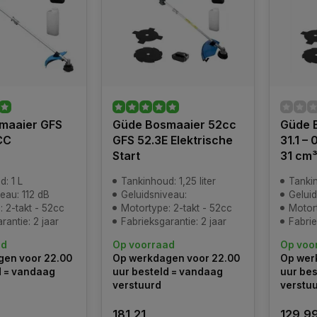
maaier GFS
Güde Bosmaaier 52cc
Güde 
CC
GFS 52.3E Elektrische
31.1 – 
Start
31 cm
: 1 L
Tankinhoud: 1,25 liter
Tanki
eau: 112 dB
Geluidsniveau:
Geluid
 2-takt - 52cc
Motortype: 2-takt - 52cc
Motor
rantie: 2 jaar
Fabrieksgarantie: 2 jaar
Fabrie
ad
Op voorraad
Op voo
en voor 22.00
Op werkdagen voor 22.00
Op wer
d = vandaag
uur besteld = vandaag
uur bes
verstuurd
verstu
181,21
129,9