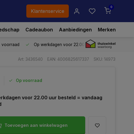
0
Klantenservice
edschap
Cadeaubon
Aanbiedingen
Merken
p voorraad
Op werkdagen voor 22.00 uur besteld,
vandaag ve
Art: 3436540
EAN: 4006825617337
SKU: 14973
Op voorraad
rkdagen voor 22.00 uur besteld = vandaag
d
Toevoegen aan winkelwagen