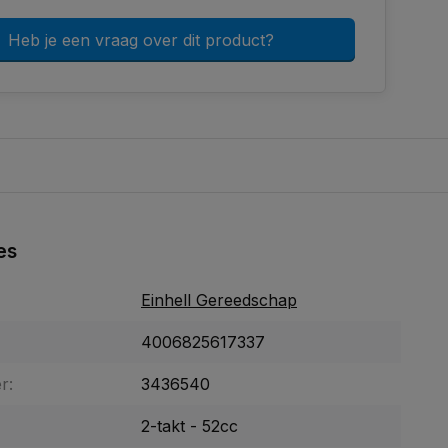
Heb je een vraag over dit product?
es
Einhell Gereedschap
4006825617337
r:
3436540
2-takt - 52cc