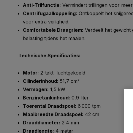
Anti-Trilfunctie:
Vermindert trillingen voor meer
Centrifugaalkoppeling:
Ontkoppelt het snijgere
voor extra veiligheid.
Comfortabele Draagriem:
Verdeelt het gewicht 
belasting tijdens het maaien.
Technische Specificaties:
Motor:
2-takt, luchtgekoeld
Cilinderinhoud:
51,7 cm³
Vermogen:
1,5 kW
Benzinetankinhoud:
0,9 liter
Toerental Draadspoel:
6.000 tpm
Maaibreedte Draadspoel:
42 cm
Draaddiameter:
2,4 mm
Draadlengte:
4 meter