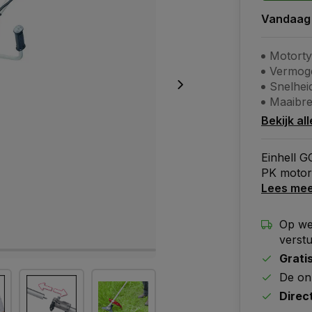
Vandaag
Motorty
Vermoge
Snelhei
Maaibre
Bekijk al
Einhell G
PK motor
Lees me
Op we
verst
Grati
De on
Direc