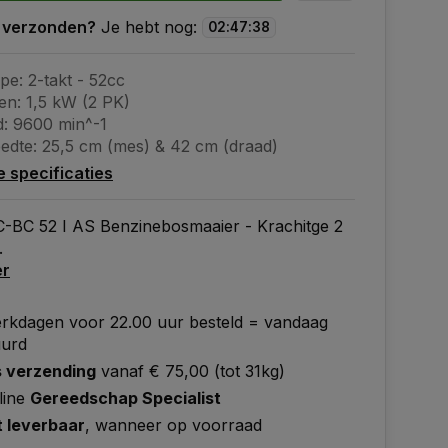
 verzonden?
Je hebt nog:
02
:
47
:
37
pe: 2-takt - 52cc
n: 1,5 kW (2 PK)
d: 9600 min^-1
edte: 25,5 cm (mes) & 42 cm (draad)
le specificaties
C-BC 52 I AS Benzinebosmaaier - Krachitge 2
.
er
rkdagen voor 22.00 uur besteld = vandaag
uurd
s verzending
vanaf € 75,00 (tot 31kg)
line
Gereedschap Specialist
t leverbaar
, wanneer op voorraad