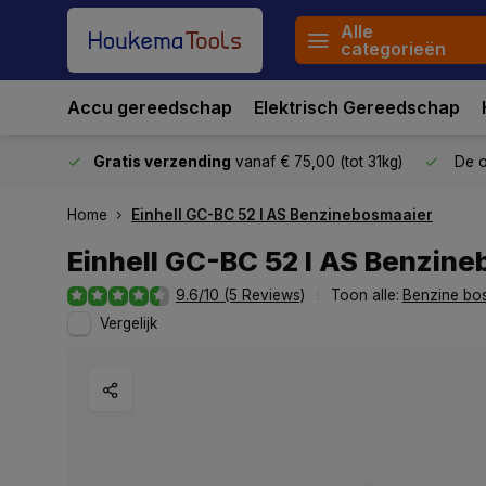
Alle
categorieën
Accu gereedschap
Elektrisch Gereedschap
stuurd
Gratis verzending
vanaf € 75,00 (tot 31kg)
De o
Home
Einhell GC-BC 52 I AS Benzinebosmaaier
Einhell GC-BC 52 I AS Benzin
9.6/10 (5 Reviews)
Toon alle:
Benzine bo
Vergelijk