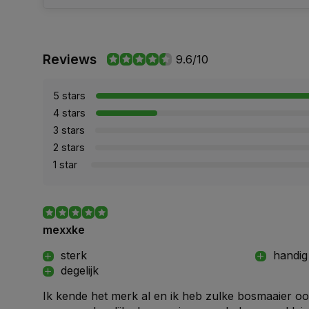
Reviews
9.6/10
5 stars
4 stars
3 stars
2 stars
1 star
mexxke
sterk
handig
degelijk
Ik kende het merk al en ik heb zulke bosmaaier ook