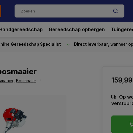
Handgereedschap
Gereedschap opbergen
Tuingere
nline
Gereedschap Specialist
Direct leverbaar
, wanneer o
ebosmaaier
159,99
smaaier
,
Bosmaaier
Op we
verstuur