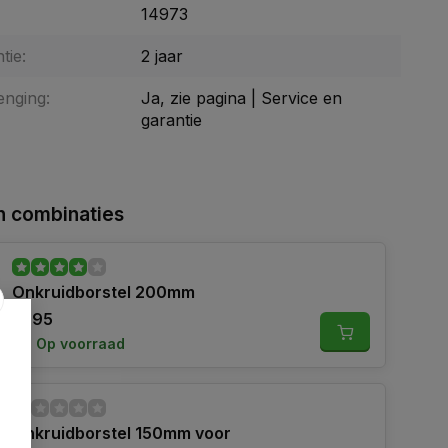
14973
tie:
2 jaar
enging:
Ja, zie pagina | Service en
garantie
 combinaties
Onkruidborstel 200mm
17,95
Op voorraad
Onkruidborstel 150mm voor