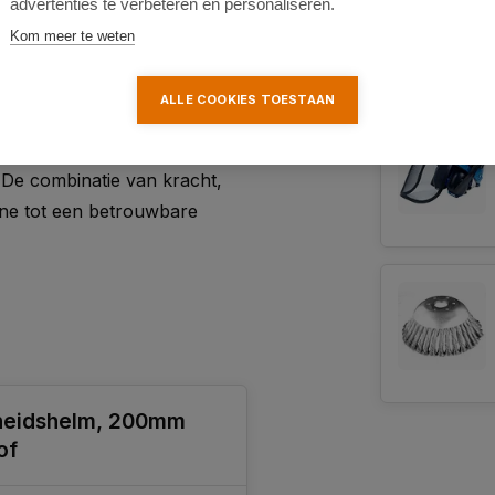
advertenties te verbeteren en personaliseren.
Kom meer te weten
ALLE COOKIES TOESTAAN
nt u efficiënt en comfortabel
 De combinatie van kracht,
ine tot een betrouwbare
igheidshelm, 200mm
of