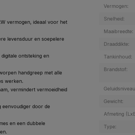
Vermogen:
Snelheid:
kW vermogen, ideaal voor het
Maaibreedte:
ere levensduur en soepelere
Draaddikte:
digitale ontsteking en
Tankinhoud:
Brandstof:
orpen handgreep met alle
es werken.
Geluidsniveau
aam, vermindert vermoeidheid
Gewicht:
g eenvoudiger door de
Afmeting (Lx
 mes en een dubbele
Type:
en.