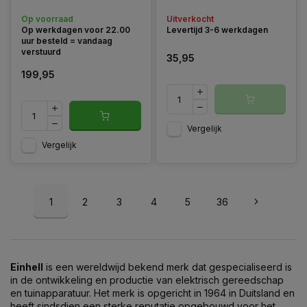
luchtstroom, zowel binnen
als buiten. Dankzij de
Op voorraad
Uitverkocht
PurePOWER borstelloze
Op werkdagen voor 22.00
Levertijd 3-6 werkdagen
motor levert deze ventilator
uur besteld = vandaag
optimale prestaties
verstuurd
35,95
199,95
Vergelijk
Vergelijk
1
2
3
4
5
36
Einhell
is een wereldwijd bekend merk dat gespecialiseerd is
in de ontwikkeling en productie van elektrisch gereedschap
en tuinapparatuur. Het merk is opgericht in 1964 in Duitsland en
heeft sindsdien een sterke reputatie opgebouwd voor het