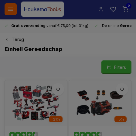
0
Gratis verzending
vanaf € 75,00 (tot 31kg)
De online
Gereeds
Terug
Einhell Gereedschap
Filters
-21%
-5%