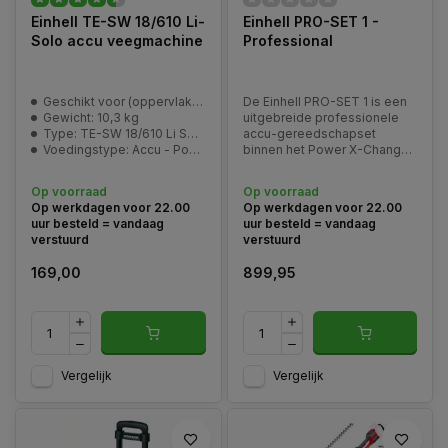
Einhell TE-SW 18/610 Li-
Einhell PRO-SET 1 -
Solo accu veegmachine
Professional
Geschikt voor (oppervlakte): 1800 m2/h
De Einhell PRO-SET 1 is een
Gewicht: 10,3 kg
uitgebreide professionele
Type: TE-SW 18/610 Li Solo
accu-gereedschapset
Voedingstype: Accu - Power-X-Change 18V
binnen het Power X-Change
platform. Deze set is
samengesteld voor
Op voorraad
Op voorraad
vakmensen en veeleisende
Op werkdagen voor 22.00
Op werkdagen voor 22.00
doe-het-zelvers die één
uur besteld = vandaag
uur besteld = vandaag
flexibel accusysteem willen
verstuurd
verstuurd
gebruiken voor boren,
schroeven, zagen
169,00
899,95
Vergelijk
Vergelijk