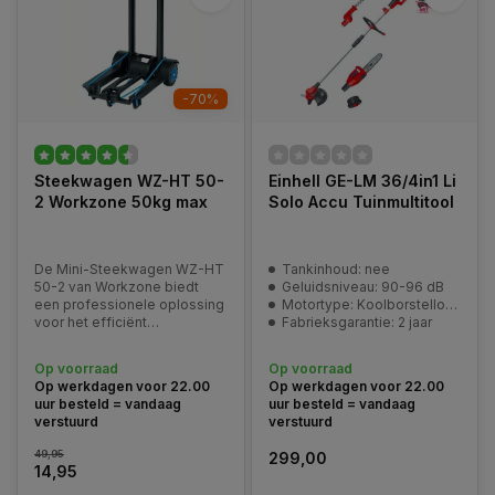
-70%
Steekwagen WZ-HT 50-
Einhell GE-LM 36/4in1 Li
2 Workzone 50kg max
Solo Accu Tuinmultitool
De Mini-Steekwagen WZ-HT
Tankinhoud: nee
50-2 van Workzone biedt
Geluidsniveau: 90-96 dB
een professionele oplossing
Motortype: Koolborstelloos
voor het efficiënt
Fabrieksgarantie: 2 jaar
verplaatsen van lasten tot 50
kilogram.
Op voorraad
Op voorraad
Op werkdagen voor 22.00
Op werkdagen voor 22.00
uur besteld = vandaag
uur besteld = vandaag
verstuurd
verstuurd
49,95
299,00
14,95