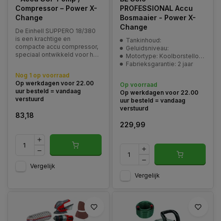
Compressor – Power X-
PROFESSIONAL Accu
Change
Bosmaaier - Power X-
Change
De Einhell SUPPERO 18/380
is een krachtige en
Tankinhoud:
compacte accu compressor,
Geluidsniveau:
speciaal ontwikkeld voor het
Motortype: Koolborstelloos
snel en gecontroleerd
Fabrieksgarantie: 2 jaar
oppompen van SUP boards,
Nog 1 op voorraad
luchtbedden, opblaasboten
Op werkdagen voor 22.00
Op voorraad
en andere opblaasbare
uur besteld = vandaag
Op werkdagen voor 22.00
producten.
verstuurd
uur besteld = vandaag
verstuurd
83,18
229,99
Vergelijk
Vergelijk