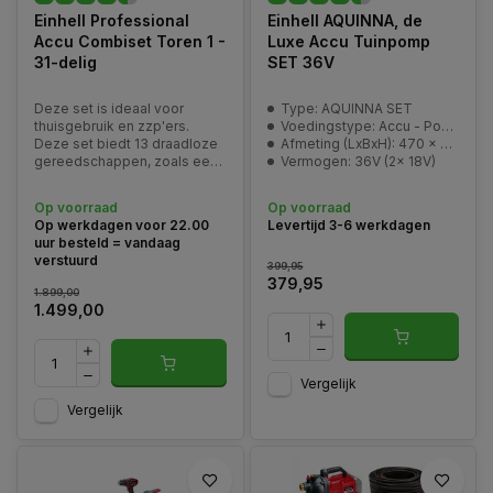
Einhell Professional
Einhell AQUINNA, de
Accu Combiset Toren 1 -
Luxe Accu Tuinpomp
31-delig
SET 36V
Deze set is ideaal voor
Type: AQUINNA SET
thuisgebruik en zzp'ers.
Voedingstype: Accu - Power-X-Change
Deze set biedt 13 draadloze
Afmeting (LxBxH): 470 x 282 x 287 mm
gereedschappen, zoals een
Vermogen: 36V (2x 18V)
boormachine, haakseslijper,
multitool, schuurmachine en
Op voorraad
Op voorraad
alle toebehoren
Op werkdagen voor 22.00
Levertijd 3-6 werkdagen
aangedreven door de Power
uur besteld = vandaag
X-Change accu's.
verstuurd
399,95
379,95
1.899,00
1.499,00
Vergelijk
Vergelijk