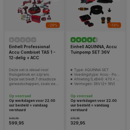
-29%
-13%
Einhell Professional
Einhell AQUINNA, Accu
Accu Combiset TAS 1 -
Tuinpomp SET 36V
12-delig + ACC
Deze set is ideaal voor
Type: AQUINNA SET
thuisgebruik en zzp'ers.
Voedingstype: Accu - Power-X-Change
Deze set biedt 7 draadloze
Afmeting (LxBxH): 470 x 282 x 287 mm
gereedschappen, zoals een
Vermogen: 36V (2x 18V)
boormachine, haakseslijper,
multitool, schuurmachine en
Op voorraad
Op voorraad
alle toebehoren
Op werkdagen voor 22.00
Op werkdagen voor 22.00
aangedreven door de Power
uur besteld = vandaag
uur besteld = vandaag
X-Change accu's.
verstuurd
verstuurd
849,95
379,95
599,95
329,95