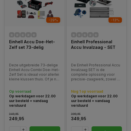
-29%
-13%
Einhell Accu Doe-Het-
Einhell Professional
Zelf set 73-delig
Accu Invalzaag - SET
Deze uitgebreide 73-delige
De Einhell Professional Accu
Einhell Accu Combi Doe-Het-
Invalzaag SET is de
Zelf Set is ideaal voor allerlei
complete oplossing voor
kleine klussen thuis. Of je nu
precisie-zaagwerk, zowel op
wilt schuren, zagen, boren of
de bouwplaats als in de
schroeven, met deze set heb
werkplaats.
Op voorraad
Nog 1 op voorraad
je alles bij de hand. Dankzij
Op werkdagen voor 22.00
Op werkdagen voor 22.00
de Power X-Change accu’s
uur besteld = vandaag
uur besteld = vandaag
werk je draadloos en eff
verstuurd
verstuurd
349,95
399,95
249,95
349,95