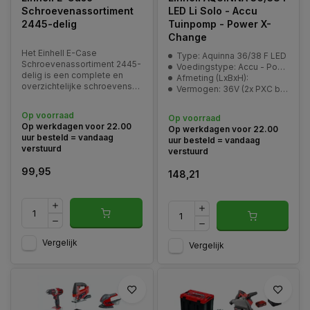
Schroevenassortiment
LED Li Solo - Accu
2445-delig
Tuinpomp - Power X-
Change
Het Einhell E-Case
Type: Aquinna 36/38 F LED
Schroevenassortiment 2445-
Voedingstype: Accu - Power-X-Change
delig is een complete en
Afmeting (LxBxH):
overzichtelijke schroevenset
Vermogen: 36V (2x PXC batterij)
voor de professionele
vakman en de veeleisende
Op voorraad
Op voorraad
doe-het-zelver.
Op werkdagen voor 22.00
Op werkdagen voor 22.00
uur besteld = vandaag
uur besteld = vandaag
verstuurd
verstuurd
99,95
148,21
Vergelijk
Vergelijk