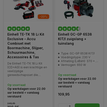
-20%
Einhell TE-TK 18 Li Kit
Einhell GC-GP 6538
Exclusive – Accu
KIT/I zuigslang +
Combiset met
tuinslang
Boormachine, Slijper,
Schuurmachine,
Type: GC-GP 6538 KIT/I
Accessoires & Tas
Voedingstype: 230 V
Afmeting (LxBxH): 370 x 285 x 165 mm
De Einhell TE-TK 18 Li Kit
Vermogen: 650 W
(CD+AG) is een krachtige en
veelzijdige
gereedschapsset die
Op voorraad
bestaat uit twee
Op werkdagen voor 22.00
hoogwaardige Power X-
uur besteld = vandaag
Op voorraad
Change gereedschappen: de
verstuurd
Op werkdagen voor 22.00
TE-CD 18/2 Li boor- en
uur besteld = vandaag
schroefmachine en de TE-
109,95
verstuurd
AG 18 Li haakse slijper.
249,95