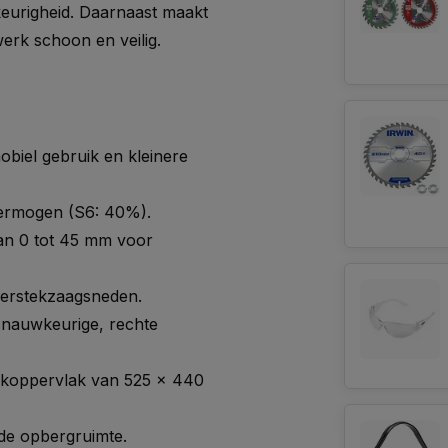
wkeurigheid. Daarnaast maakt
erk schoon en veilig.
obiel gebruik en kleinere
ermogen (S6: 40%).
an 0 tot 45 mm voor
verstekzaagsneden.
nauwkeurige, rechte
rkoppervlak van 525 x 440
de opbergruimte.