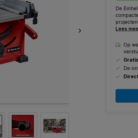
De Einhel
compacte 
projecten 
Lees me
Op we
verst
Grati
De on
Direc