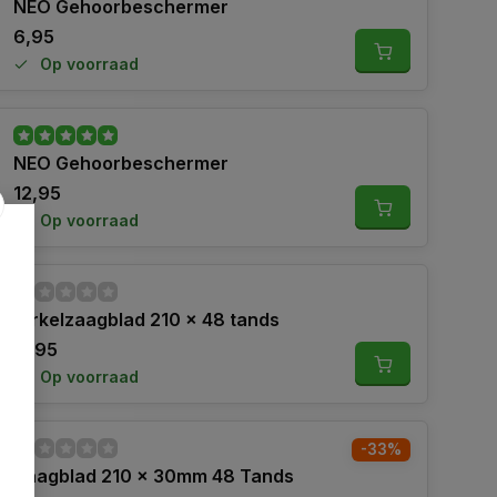
NEO Gehoorbeschermer
6,95
Op voorraad
NEO Gehoorbeschermer
12,95
Op voorraad
Cirkelzaagblad 210 x 48 tands
11,95
Op voorraad
-33%
Zaagblad 210 x 30mm 48 Tands