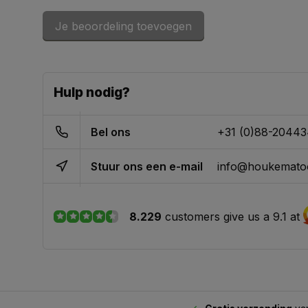
Je beoordeling toevoegen
Hulp nodig?
Bel ons
+31 (0)88-2044
Stuur ons een e-mail
info@houkematoo
8.229
customers give us a 9.1 at