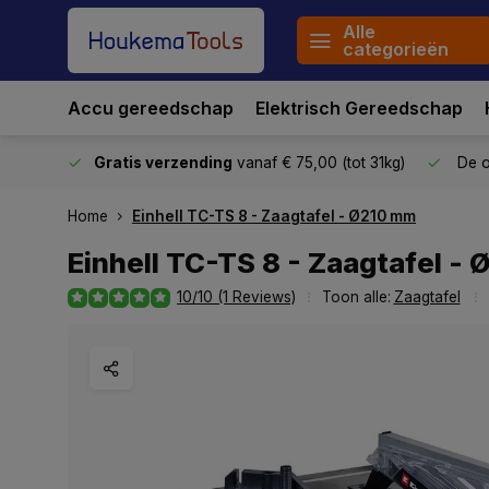
Alle
categorieën
Accu gereedschap
Elektrisch Gereedschap
stuurd
Gratis verzending
vanaf € 75,00 (tot 31kg)
De o
Home
Einhell TC-TS 8 - Zaagtafel - Ø210 mm
Einhell TC-TS 8 - Zaagtafel -
10/10 (1 Reviews)
Toon alle:
Zaagtafel