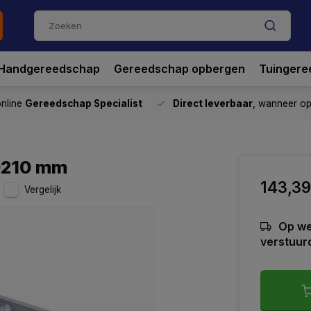
Handgereedschap
Gereedschap opbergen
Tuingere
nline
Gereedschap Specialist
Direct leverbaar
, wanneer o
 Ø210 mm
143,39
Vergelijk
Op we
verstuur