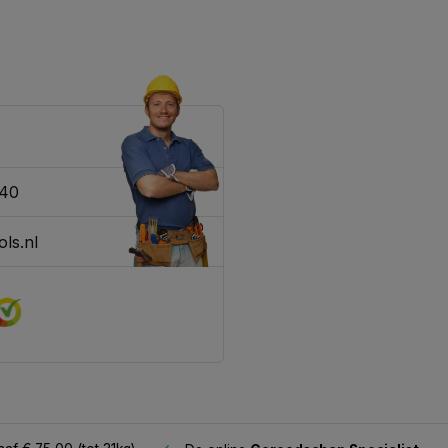
340
ls.nl