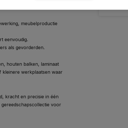
ewerking, meubelproductie
rt eenvoudig.
ers als gevorderden.
n, houten balken, laminaat
f kleinere werkplaatsen waar
, kracht en precisie in één
e gereedschapscollectie voor