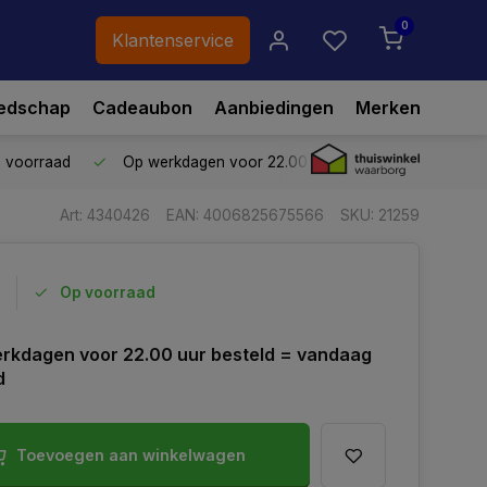
0
Klantenservice
edschap
Cadeaubon
Aanbiedingen
Merken
p voorraad
Op werkdagen voor 22.00 uur besteld,
vandaag ve
Art: 4340426
EAN: 4006825675566
SKU: 21259
Op voorraad
rkdagen voor 22.00 uur besteld = vandaag
d
Toevoegen aan winkelwagen