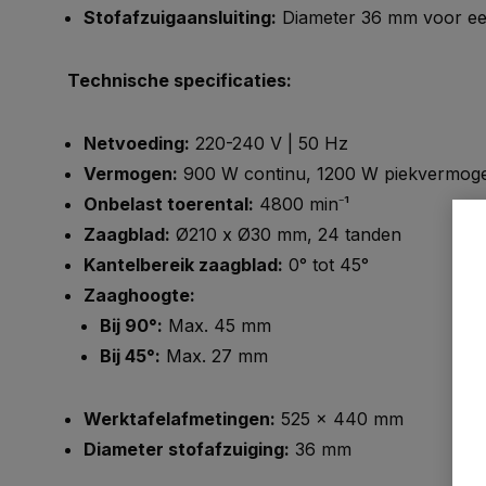
Stofafzuigaansluiting:
Diameter 36 mm voor ee
Technische specificaties:
Netvoeding:
220-240 V | 50 Hz
Vermogen:
900 W continu, 1200 W piekvermog
Onbelast toerental:
4800 min⁻¹
Zaagblad:
Ø210 x Ø30 mm, 24 tanden
Kantelbereik zaagblad:
0° tot 45°
Zaaghoogte:
Bij 90°:
Max. 45 mm
Bij 45°:
Max. 27 mm
Werktafelafmetingen:
525 x 440 mm
Diameter stofafzuiging:
36 mm