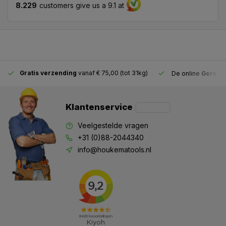
8.229
customers give us a 9.1 at
Gratis verzending
vanaf € 75,00 (tot 31kg)
De online
Gereeds
Klantenservice
Veelgestelde vragen
+31 (0)88-2044340
info@houkematools.nl