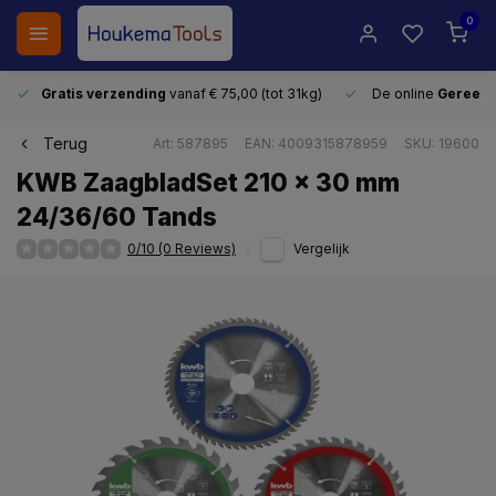
0
Gratis verzending
vanaf € 75,00 (tot 31kg)
De online
Gereeds
Terug
Art: 587895
EAN: 4009315878959
SKU: 19600
KWB ZaagbladSet 210 x 30 mm
24/36/60 Tands
0/10 (0 Reviews)
Vergelijk