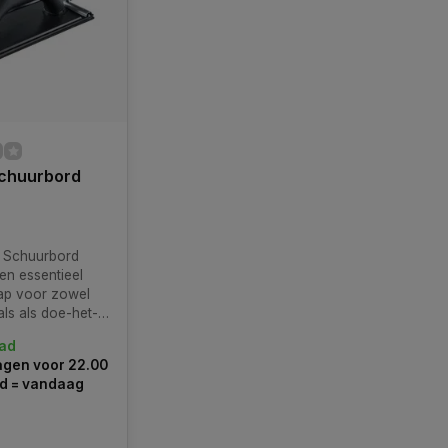
chuurbord
 Schuurbord
en essentieel
ap voor zowel
ls als doe-het-
 streven naar een
ad
strakke afwerking
gen voor 22.00
e oppervlakken.
ld = vandaag