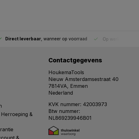
Direct leverbaar
, wanneer op voorraad
Op werkdagen voo
Contactgegevens
HoukemaTools
Nieuw Amsterdamsestraat 40
7814VA, Emmen
Nederland
KVK nummer: 42003973
n
Btw nummer:
 Herroeping &
NL869239946B01
rantie
ccount &