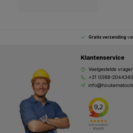
Gratis verzending
van
2.00 uur besteld,
vandaag verstuurd
Klantenservice
Veelgestelde vrage
+31 (0)88-204434
info@houkematools