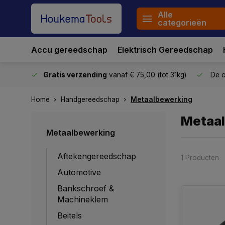
Alle
categorieën
Accu gereedschap
Elektrisch Gereedschap
stuurd
Gratis verzending
vanaf € 75,00 (tot 31kg)
De o
Home
Handgereedschap
Metaalbewerking
Metaa
Metaalbewerking
Aftekengereedschap
1 Producten
Automotive
Bankschroef &
Machineklem
Beitels