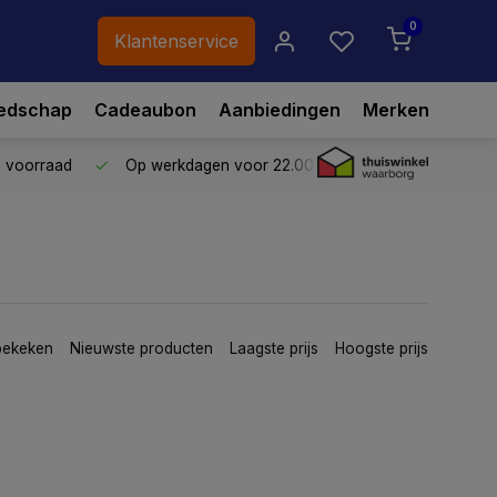
0
Klantenservice
edschap
Cadeaubon
Aanbiedingen
Merken
p voorraad
Op werkdagen voor 22.00 uur besteld,
vandaag ve
bekeken
Nieuwste producten
Laagste prijs
Hoogste prijs