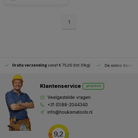
1
Gratis verzending
vanaf € 75,00 (tot 31kg)
De online
Gereeds
Klantenservice
geopend
Veelgestelde vragen
+31 (0)88-2044340
info@houkematools.nl