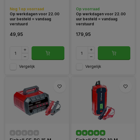
ontworpen voor diverse 12 V
voertuigaccu's, waaronder
Nog 1 op voorraad
Op voorraad
lithium-ijzerfosfaat (LiFePO4)
Op werkdagen voor 22.00
Op werkdagen voor 22.00
batterijen.
uur besteld = vandaag
uur besteld = vandaag
verstuurd
verstuurd
49,95
179,95
Vergelijk
Vergelijk