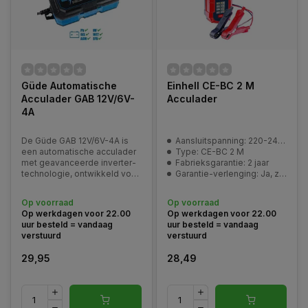
Güde Automatische
Einhell CE-BC 2 M
Acculader GAB 12V/6V-
Acculader
4A
De Güde GAB 12V/6V-4A is
Aansluitspanning: 220-240 V | 50 Hz
een automatische acculader
Type: CE-BC 2 M
met geavanceerde inverter-
Fabrieksgarantie: 2 jaar
technologie, ontwikkeld voor
Garantie-verlenging: Ja, zie pagina | Service en garantie
het veilig en efficiënt laden
van vrijwel alle gangbare 6 V
Op voorraad
Op voorraad
en 12 V accu’s. Dankzij de
Op werkdagen voor 22.00
Op werkdagen voor 22.00
processorgestuurde
uur besteld = vandaag
uur besteld = vandaag
laadtechnologie
verstuurd
verstuurd
29,95
28,49