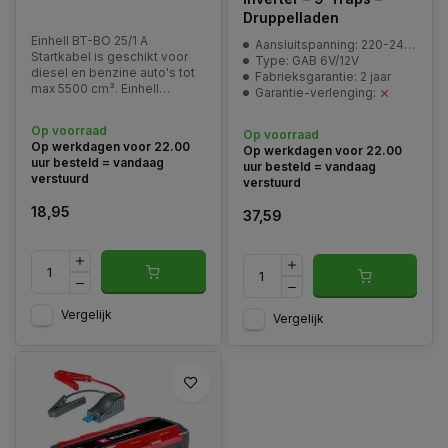
Druppelladen
Einhell BT-BO 25/1 A
Aansluitspanning: 220-240 V | 50 Hz
Startkabel is geschikt voor
Type: GAB 6V/12V
diesel en benzine auto's tot
Fabrieksgarantie: 2 jaar
max 5500 cm³. Einhell
Garantie-verlenging:
startkabel BT-BO 25 A wordt
ook wel overbruggingskabel
Op voorraad
Op voorraad
genoemd.
Op werkdagen voor 22.00
Op werkdagen voor 22.00
uur besteld = vandaag
uur besteld = vandaag
verstuurd
verstuurd
18,95
37,59
Vergelijk
Vergelijk