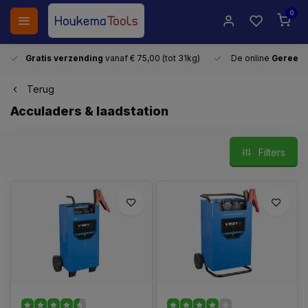
0
Gratis verzending
vanaf € 75,00 (tot 31kg)
De online
Gereeds
Terug
Acculaders & laadstation
Filters