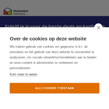
Schrijf je in voor de beste deals en kortingen
X
Meld je aan en mis geen enkele actie, aanbieding
Over de cookies op deze website
Abonneer
of nieuwe deal meer. Én je krijgt direct €5 korting!
We maken gebruik van cookies om gegevens m.b.t. de
prestaties en het gebruik van deze website te verzamelen &
analyseren, om sociale netwerkfunctionaliteiten aan te bieden
en onze content & advertenties te verbeteren en
Je h
personaliseren.
De k
Kom meer te weten
Particulier
Zakelijk
© HoukemaTools
ALLE COOKIES TOESTAAN
Aanmelden
Privacy Policy
Algemene voorwaarden
Sitemap
Toevoegen aan winkelwagen