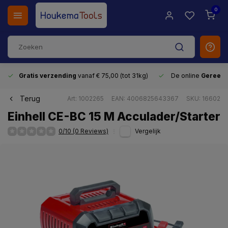
0
Gratis verzending
vanaf € 75,00 (tot 31kg)
De online
Gereeds
Terug
Art: 1002265
EAN: 4006825643367
SKU: 16602
Einhell CE-BC 15 M Acculader/Starter
0/10 (0 Reviews)
Vergelijk