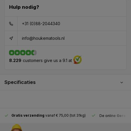
Hulp nodig?
+31 (0)88-2044340
info@houkematools.nl
8.229
customers give us a 9.1 at
Specificaties
Gratis verzending
vanaf € 75,00 (tot 31kg)
De online
Gereeds