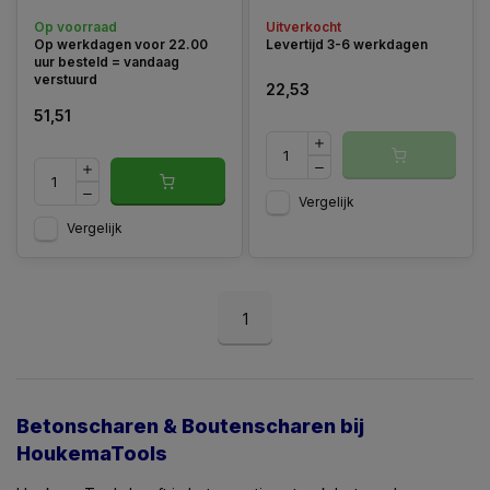
en de
staven en ander metalen
Op voorraad
Uitverkocht
overbrengingsverhouding,
bevestigingsmateriaal.
Op werkdagen voor 22.00
Levertijd 3-6 werkdagen
stelen van stalen buis met
uur besteld = vandaag
kunststof grepen.
verstuurd
22,53
51,51
Vergelijk
Vergelijk
1
Betonscharen & Boutenscharen bij
HoukemaTools