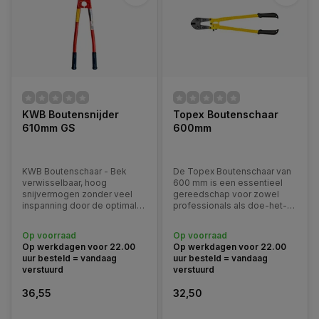
KWB Boutensnijder
Topex Boutenschaar
610mm GS
600mm
KWB Boutenschaar - Bek
De Topex Boutenschaar van
verwisselbaar, hoog
600 mm is een essentieel
snijvermogen zonder veel
gereedschap voor zowel
inspanning door de optimale
professionals als doe-het-
afstemming van de snijhoek
zelvers die op zoek zijn naar
en de
een betrouwbare oplossing
Op voorraad
Op voorraad
overbrengingsverhouding,
voor het knippen van
Op werkdagen voor 22.00
Op werkdagen voor 22.00
stelen van stalen buis met
metalen staven, bouten en
uur besteld = vandaag
uur besteld = vandaag
kunststof grepen.
kettingen.
verstuurd
verstuurd
36,55
32,50