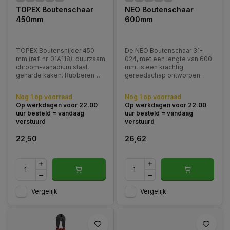
TOPEX Boutenschaar
NEO Boutenschaar
450mm
600mm
TOPEX Boutensnijder 450
De NEO Boutenschaar 31-
mm (ref. nr. 01A118): duurzaam
024, met een lengte van 600
chroom-vanadium staal,
mm, is een krachtig
geharde kaken. Rubberen
gereedschap ontworpen
coating op handgreep voor
voor het moeiteloos
grip. Comfortabel en
doorknippen van zware
Nog 1 op voorraad
Nog 1 op voorraad
efficiënt voor het
metalen materialen zoals
Op werkdagen voor 22.00
Op werkdagen voor 22.00
doorknippen van bouten.
bouten, kettingen en staven.
uur besteld = vandaag
uur besteld = vandaag
Perfect voor doe-het-
verstuurd
verstuurd
zelvers.
22,50
26,62
Vergelijk
Vergelijk